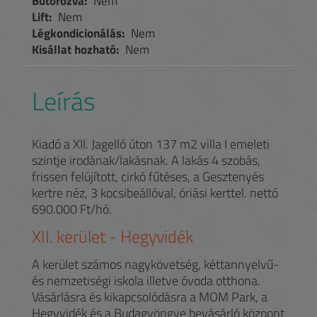
Bútorozva:
Nem
Lift:
Nem
Légkondicionálás:
Nem
Kisállat hozható:
Nem
Leírás
Kiadó a XII. Jagelló úton 137 m2 villa I emeleti
szintje irodának/lakásnak. A lakás 4 szobás,
frissen felújított, cirkó fűtéses, a Gesztenyés
kertre néz, 3 kocsibeállóval, óriási kerttel. nettó
690.000 Ft/hó.
XII.
kerület -
Hegyvidék
A kerület számos nagykövetség, kéttannyelvű-
és nemzetiségi iskola illetve óvoda otthona.
Vásárlásra és kikapcsolódásra a MOM Park, a
Hegyvidék és a Budagyöngye bevásárló központ