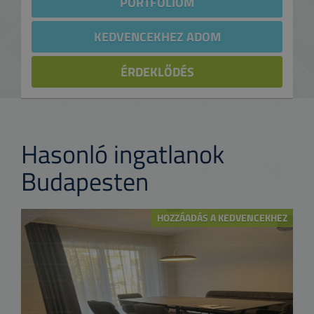
PORTFÓLIÓM
KEDVENCEKHEZ ADOM
ÉRDEKLŐDÉS
Hasonló ingatlanok
Budapesten
HOZZÁADÁS A KEDVENCEKHEZ