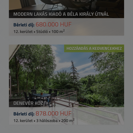
MODERN LAKÁS KIADÓ A BÉLA KIRÁLY ÚTNÁL
680.000 HUF
Bérleti díj:
2
12. kerület • Stúdió • 100 m
HOZZÁADÁS A KEDVENCEKHEZ
DENEVÉR KÖZ
878.000 HUF
Bérleti díj:
2
12. kerület • 3 hálószoba • 200 m