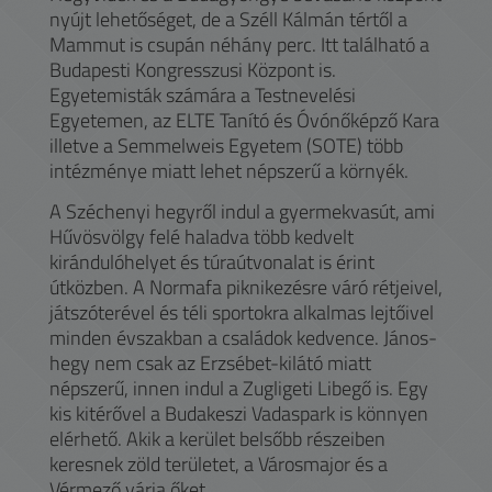
nyújt lehetőséget, de a Széll Kálmán tértől a
Mammut is csupán néhány perc. Itt található a
Budapesti Kongresszusi Központ is.
Egyetemisták számára a Testnevelési
Egyetemen, az ELTE Tanító és Óvónőképző Kara
illetve a Semmelweis Egyetem (SOTE) több
intézménye miatt lehet népszerű a környék.
A Széchenyi hegyről indul a gyermekvasút, ami
Hűvösvölgy felé haladva több kedvelt
kirándulóhelyet és túraútvonalat is érint
útközben. A Normafa piknikezésre váró rétjeivel,
játszóterével és téli sportokra alkalmas lejtőivel
minden évszakban a családok kedvence. János-
hegy nem csak az Erzsébet-kilátó miatt
népszerű, innen indul a Zugligeti Libegő is. Egy
kis kitérővel a Budakeszi Vadaspark is könnyen
elérhető. Akik a kerület belsőbb részeiben
keresnek zöld területet, a Városmajor és a
Vérmező várja őket.