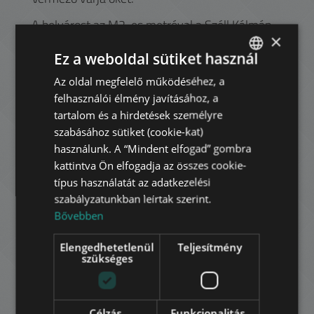
A belvárost az M2-es metróval a Széll Kálmán
×
térről pár perc alatt elérhetjük, illetve a Déli-
Pályaudvarról számos elővárosi vonat indul az
Ez a weboldal sütiket használ
agglomeráció irányába és más járatok távolabbi
Az oldal megfelelő működéséhez, a
ENGLISH
úticélokhoz is. A kerület belső részén több
felhasználói élmény javításához, a
modern irodaházból választhatnak a budai
HUNGARIAN
tartalom és a hirdetések személyre
lokációt kereső cégek.
GERMAN
szabásához sütiket (cookie-kat)
használunk. A “Mindent elfogad” gombra
FRENCH
kattintva Ön elfogadja az összes cookie-
Havi bérleti díj:
ITALIAN
690.000 HUF
típus használatát az adatkezelési
szabályzatunkban leírtak szerint.
1.890 EUR
SPANISH
Bővebben
RUSSIAN
az ár nem tartalmazza a közmű díjakat
Elengedhetetlenül
Teljesítmény
ARABIC
Kapcsolat:
szükséges
Célzás
Funkcionalitás