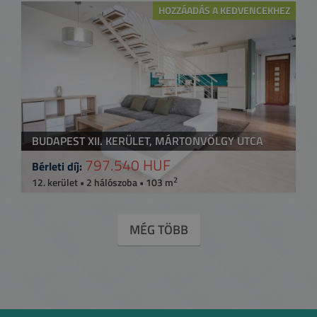
HOZZÁADÁS A KEDVENCEKHEZ
BUDAPEST XII. KERÜLET, MÁRTONVÖLGY UTCA
797.540 HUF
Bérleti díj:
2
12. kerület • 2 hálószoba • 103 m
MÉG TÖBB