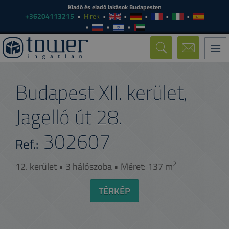
Kiadó és eladó lakások Budapesten
+36204113215
Hírek
Togg
navi
Budapest XII. kerület,
Jagelló út 28.
302607
Ref.:
2
12. kerület • 3 hálószoba • Méret: 137 m
TÉRKÉP