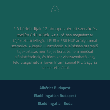
* A bérleti díjak 12 hónapos bérleti szerződés
esetén értendőek.
Az euró-ban megadott ár
tájékoztató jellegű, 1 EUR = 366 HUF árfolyammal
számolva.
A képek illusztrációk, a leírásban szereplő,
tájékoztatás nem teljes körű, és nem minősül
ajánlattételnek,
és bármikor visszavonható vagy
felülvizsgálható a Tower International Kft. (vagy az
üzemeltető) által.
Albérlet Budapest
Eladó Ingatlan Budapest
Eladó Ingatlan Buda