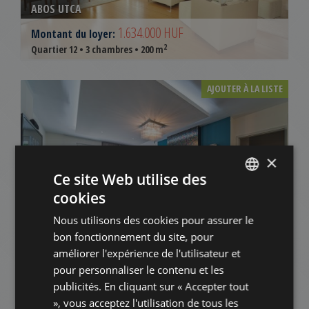
ABOS UTCA
1.634.000 HUF
Montant du loyer:
2
Quartier 12 • 3 chambres • 200 m
AJOUTER À LA LISTE
×
Ce site Web utilise des
cookies
ENGLISH
ISTENHEGY
Nous utilisons des cookies pour assurer le
HUNGARIAN
bon fonctionnement du site, pour
835.000 HUF
Montant du loyer:
GERMAN
améliorer l'expérience de l'utilisateur et
2
Quartier 12 • 2 chambres • 190 m
pour personnaliser le contenu et les
FRENCH
publicités. En cliquant sur « Accepter tout
ITALIAN
AJOUTER À LA LISTE
», vous acceptez l'utilisation de tous les