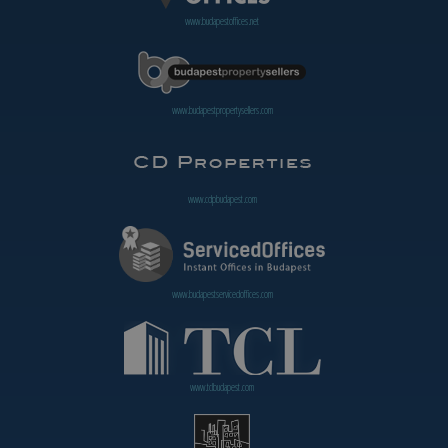
www.budapestoffices.net
www.budapestpropertysellers.com
www.cdpbudapest.com
www.budapestservicedoffices.com
www.tclbudapest.com