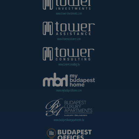
www.tower-investments.com
www.towerassistance.com
www.towerconsulting.hu
www.mybudapesthome.com
www.budapestluxuryapartments.hu