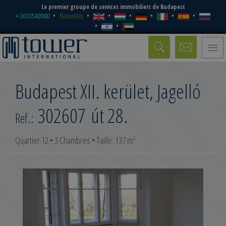
Le premier groupe de services immobiliers de Budapest
+3613540980
Nouvelles
Toggle
naviga
Budapest XII. kerület, Jagelló
302607
út 28.
Ref.:
2
Quartier 12 • 3 Chambres • Taille: 137 m