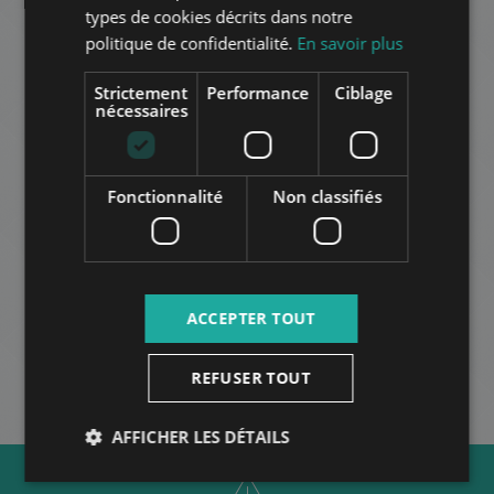
SPANISH
types de cookies décrits dans notre
politique de confidentialité.
En savoir plus
RUSSIAN
ARABIC
Strictement
Performance
Ciblage
nécessaires
APARTMENT FOR RENT: BÉLA KIRÁLY ÚT
Fonctionnalité
Non classifiés
680.000 HUF
Montant du loyer:
2
Quartier 12 • Studio • 100 m
AUTRES
ACCEPTER TOUT
REFUSER TOUT
AFFICHER LES DÉTAILS