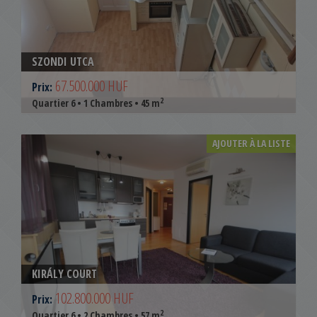
SZONDI UTCA
67.500.000 HUF
Prix:
2
Quartier 6 • 1 Chambres • 45 m
AJOUTER À LA LISTE
KIRÁLY COURT
102.800.000 HUF
Prix:
2
Quartier 6 • 2 Chambres • 57 m