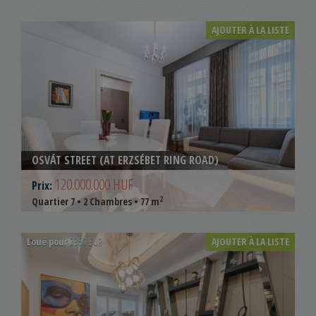
AJOUTER À LA LISTE
OSVÁT STREET (AT ERZSÉBET RING ROAD)
120.000.000 HUF
Prix:
2
Quartier 7 • 2 Chambres • 77 m
Loué pour
2350 EUR
AJOUTER À LA LISTE