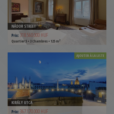
NÁDOR STREET
318.560.000 HUF
Prix:
2
Quartier 5 • 3 Chambres • 125 m
AJOUTER À LA LISTE
KIRÁLY UTCA
367.170.000 HUF
Prix: