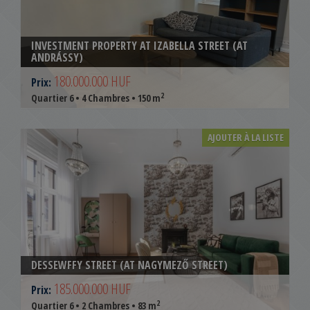
INVESTMENT PROPERTY AT IZABELLA STREET (AT
ANDRÁSSY)
180.000.000 HUF
Prix:
2
Quartier 6 • 4 Chambres • 150 m
AJOUTER À LA LISTE
DESSEWFFY STREET (AT NAGYMEZŐ STREET)
185.000.000 HUF
Prix:
2
Quartier 6 • 2 Chambres • 83 m