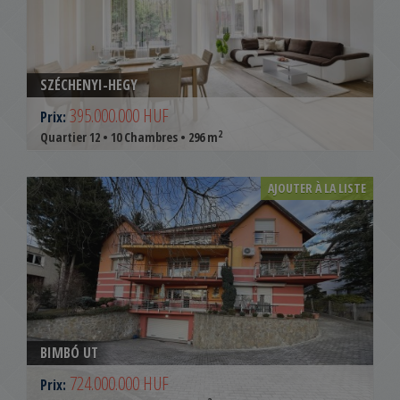
SZÉCHENYI-HEGY
395.000.000 HUF
Prix:
2
Quartier 12 • 10 Chambres • 296 m
AJOUTER À LA LISTE
BIMBÓ UT
724.000.000 HUF
Prix: