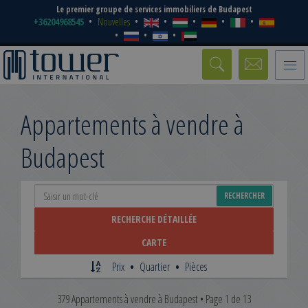
Le premier groupe de services immobiliers de Budapest
+36204968545
Nouvelles
Toggle
naviga
Appartements à vendre à
Budapest
Rechercher
RECHERCHER
des
propriétés
RECHERCHE DÉTAILLÉE
CARTE
Prix
•
Quartier
•
Pièces
379 Appartements à vendre à Budapest • Page 1 de 13