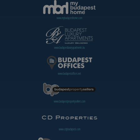
www.mybudapesthome.com
www.budapestluxuryapartments.hu
www.budapestoffices.net
www.budapestpropertysellers.com
www.cdpbudapest.com