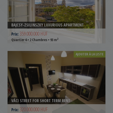
BAJCSY-ZSILINSZKY LUXURIOUS APARTMENT
359.000.000 HUF
Prix:
2
Quartier 6 • 2 Chambres • 93 m
AJOUTER À LA LISTE
VÁCI STREET FOR SHORT TERM RENT
320.000.000 HUF
Prix: