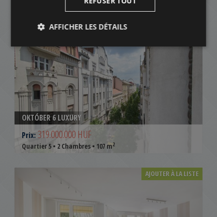
Quartier 5 • 2 Chambres • 121 m
REFUSER TOUT
AFFICHER LES DÉTAILS
AJOUTER À LA LISTE
OKTÓBER 6 LUXURY
319.000.000 HUF
Prix:
2
Quartier 5 • 2 Chambres • 107 m
AJOUTER À LA LISTE