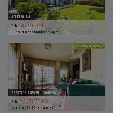
TELKI VILLA
585.000.000 HUF
Prix:
2
Quartier 0 • 5 Chambres • 370 m
AJOUTER À LA LISTE
PRESTIGE TOWER - MARINA
112.900.000 HUF
Prix:
2
Quartier 13 • 1 Chambres • 57 m