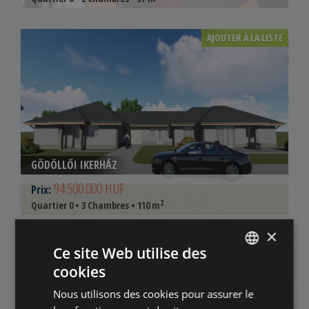
AJOUTER À LA LISTE
GÖDÖLLŐI IKERHÁZ
94.500.000 HUF
Prix:
2
Quartier 0 • 3 Chambres • 110 m
×
AJOUTER À LA LISTE
Ce site Web utilise des
cookies
ENGLISH
Nous utilisons des cookies pour assurer le
HUNGARIAN