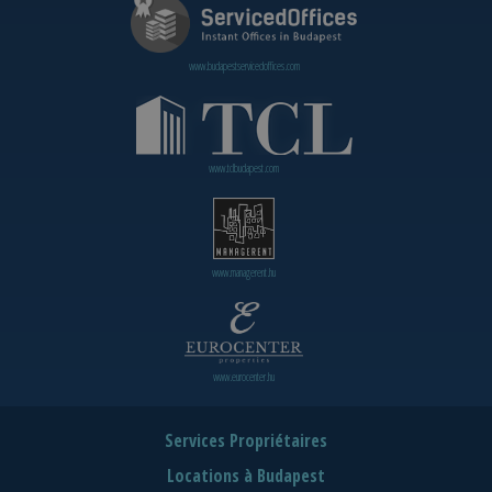
www.budapestservicedoffices.com
www.tclbudapest.com
www.managerent.hu
www.eurocenter.hu
Services Propriétaires
Locations à Budapest