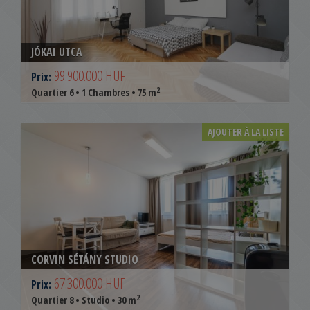
JÓKAI UTCA
99.900.000 HUF
Prix:
2
Quartier 6 • 1 Chambres • 75 m
AJOUTER À LA LISTE
CORVIN SÉTÁNY STUDIO
67.300.000 HUF
Prix:
2
Quartier 8 • Studio • 30 m