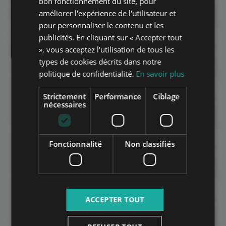
bon fonctionnement du site, pour
GERMAN
améliorer l'expérience de l'utilisateur et
pour personnaliser le contenu et les
FRENCH
LUXURIOUS TWO-LEVEL GROUND FLOOR APARTMENT
publicités. En cliquant sur « Accepter tout
ITALIAN
FOR SALE IN CENTRAL MA
», vous acceptez l'utilisation de tous les
285.000.000 HUF
SPANISH
types de cookies décrits dans notre
Prix:
politique de confidentialité.
En savoir plus
2
Quartier 11 • 3 Chambres • 140 m
RUSSIAN
ARABIC
Strictement
Performance
Ciblage
nécessaires
AJOUTER À LA LISTE
Fonctionnalité
Non classifiés
LUXURY IN THE DOWNTOWN
ACCEPTER TOUT
289.000.000 HUF
Prix:
2