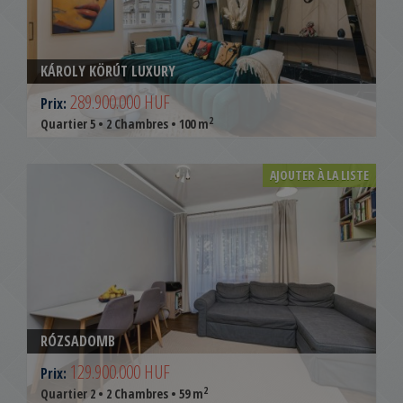
KÁROLY KÖRÚT LUXURY
289.900.000 HUF
Prix:
2
Quartier 5 • 2 Chambres • 100 m
AJOUTER À LA LISTE
RÓZSADOMB
129.900.000 HUF
Prix:
2
Quartier 2 • 2 Chambres • 59 m