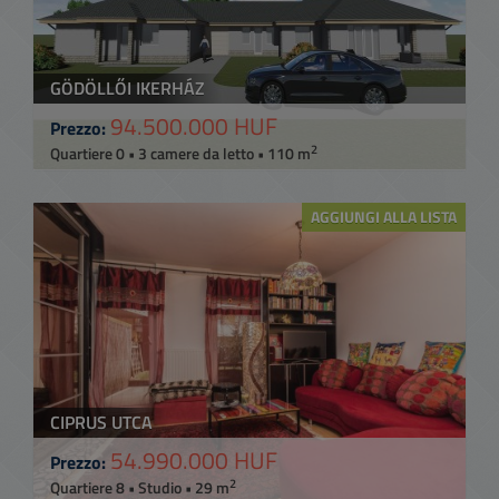
GÖDÖLLŐI IKERHÁZ
94.500.000 HUF
Prezzo:
2
Quartiere 0 • 3 camere da letto • 110 m
AGGIUNGI ALLA LISTA
CIPRUS UTCA
54.990.000 HUF
Prezzo:
2
Quartiere 8 • Studio • 29 m