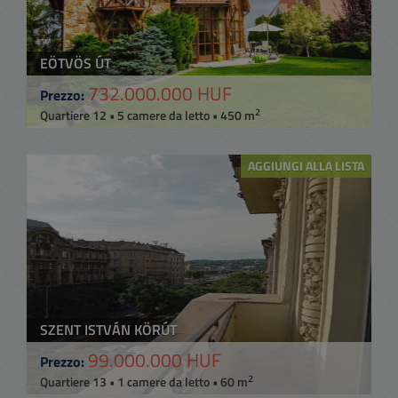
EÖTVÖS ÚT
732.000.000 HUF
Prezzo:
2
Quartiere 12 • 5 camere da letto • 450 m
AGGIUNGI ALLA LISTA
SZENT ISTVÁN KÖRÚT
99.000.000 HUF
Prezzo:
2
Quartiere 13 • 1 camere da letto • 60 m