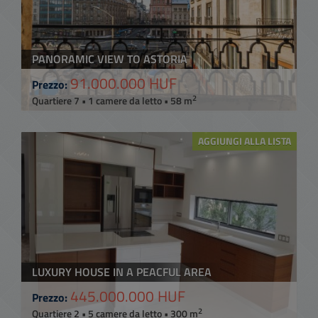
PANORAMIC VIEW TO ASTORIA
91.000.000 HUF
Prezzo:
2
Quartiere 7 • 1 camere da letto • 58 m
AGGIUNGI ALLA LISTA
LUXURY HOUSE IN A PEACFUL AREA
445.000.000 HUF
Prezzo:
2
Quartiere 2 • 5 camere da letto • 300 m