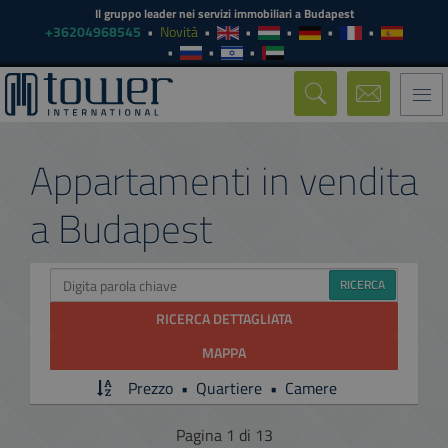
Il gruppo leader nei servizi immobiliari a Budapest
+36204968545
Novità
Togg
navi
Appartamenti in vendita
a Budapest
Ricerca
RICERCA
immobili
RICERCA DETTAGLIATA
MAPPA
Prezzo
•
Quartiere
•
Camere
Pagina 1 di 13