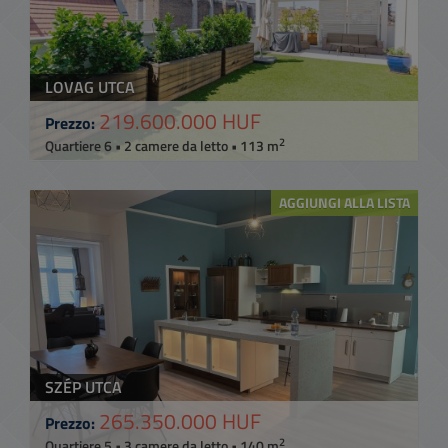
LOVAG UTCA
219.600.000 HUF
Prezzo:
2
Quartiere 6 • 2 camere da letto • 113 m
AGGIUNGI ALLA LISTA
SZÉP UTCA
265.350.000 HUF
Prezzo:
2
Quartiere 5 • 3 camere da letto • 140 m