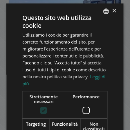
×
Questo sito web utilizza
FULL PANORAMIC VIEW WITH BIGGER ROOF
cookie
TERACE
ENGLISH
219.000.000 HUF
Utilizziamo i cookie per garantire il
Prezzo:
HUNGARIAN
corretto funzionamento del sito, per
2
Quartiere 12 • 3 camere da letto • 117 m
GERMAN
migliorare l'esperienza dell'utente e per
personalizzare i contenuti e le pubblicità.
FRENCH
AGGIUNGI ALLA LISTA
Facendo clic su “Accetta tutto” si accetta
ITALIAN
l'uso di tutti i tipi di cookie come descritto
SPANISH
nella nostra politica sulla privacy.
Leggi di
più
RUSSIAN
ARABIC
Strettamente
Performance
necessari
HERCEGPRÍMÁS UTCA
231.000.000 HUF
Prezzo:
Targeting
Funzionalità
Non
classificati
2