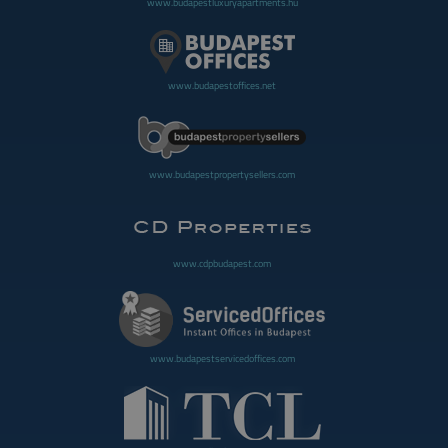
www.budapestluxuryapartments.hu
www.budapestoffices.net
www.budapestpropertysellers.com
www.cdpbudapest.com
www.budapestservicedoffices.com