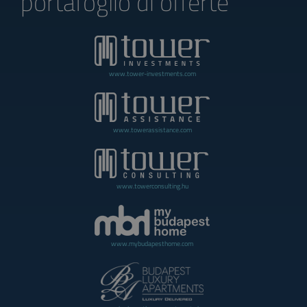
portafoglio di offerte
www.tower-investments.com
www.towerassistance.com
www.towerconsulting.hu
www.mybudapesthome.com