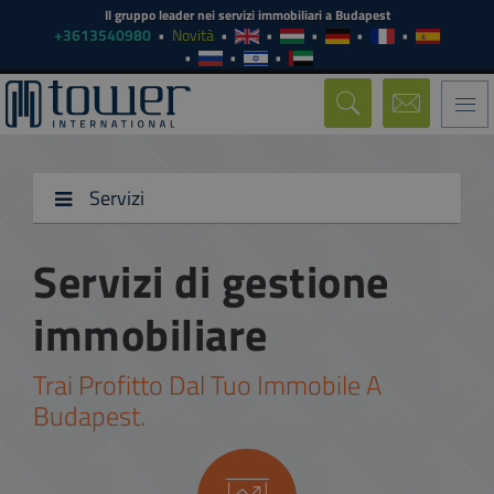
Il gruppo leader nei servizi immobiliari a Budapest
+3613540980
Novità
Togg
navi
Servizi
Servizi di gestione
immobiliare
Trai Profitto Dal Tuo Immobile A
Budapest.