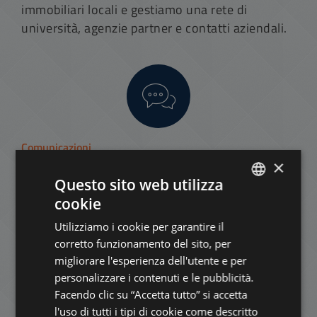
immobiliari locali e gestiamo una rete di
università, agenzie partner e contatti aziendali.
Comunicazioni
×
Tower ha sempre messo particolare attenzione
Questo sito web utilizza
alla comunicazione regolare con i proprietari di
cookie
immobili. Oltre ad essere disponibile via e-mail
ENGLISH
o telefonicamente, il nostro personale effettua
Utilizziamo i cookie per garantire il
HUNGARIAN
viaggi regolari verso i paesi di residenza dei
corretto funzionamento del sito, per
GERMAN
nostri proprietari di immobili.
migliorare l'esperienza dell'utente e per
personalizzare i contenuti e le pubblicità.
FRENCH
• Gestione contabile
Facendo clic su “Accetta tutto” si accetta
ITALIAN
l'uso di tutti i tipi di cookie come descritto