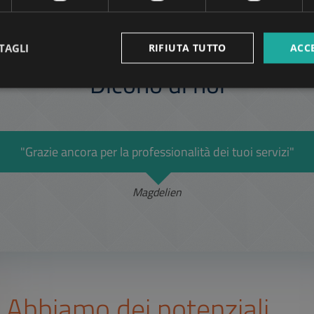
TAGLI
RIFIUTA TUTTO
ACC
Dicono di noi
"Grazie ancora per la professionalità dei tuoi servizi"
Magdelien
Abbiamo dei potenziali