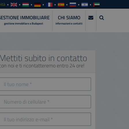
ità
GESTIONE IMMOBILIARE
CHI SIAMO
gestione immobiliare a Budapest
informazioni e contatti
Mettiti subito in contatto
con noi e ti ricontatteremo entro 24 ore!
l
tuo
nome
Numero
di
cellulare
l
tuo
indirizzo