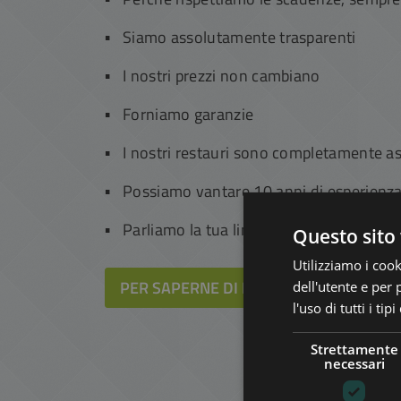
Siamo assolutamente trasparenti
I nostri prezzi non cambiano
Forniamo garanzie
I nostri restauri sono completamente as
Possiamo vantare 10 anni di esperienz
Parliamo la tua lingua
Questo sito 
Utilizziamo i cook
PER SAPERNE DI PIÙ
SFOGLIA RE
dell'utente e per 
l'uso di tutti i ti
Strettamente
necessari