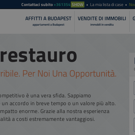
Contattaci subito
+361354
SHOW
La mia lista di case
Nov
AFFITTI A BUDAPEST
VENDITE DI IMMOBILI
appartamenti a Budapest
immobili in vendita
 restauro
ribile. Per Noi Una Opportunità.
I
competitivo è una vera sfida. Sappiamo
 un accordo in breve tempo o un valore più alto.
impatto enorme. Grazie alla nostra esperienza
ualità a costi estremamente vantaggiosi.
I