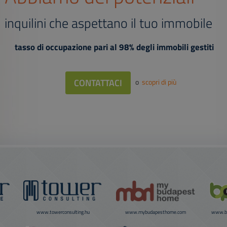
inquilini che aspettano il tuo immobile
tasso di occupazione pari al 98% degli immobili gestiti
CONTATTACI
o
scopri di più
www.towerconsulting.hu
www.mybudapesthome.com
www.bu