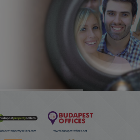
dapestpropertysellers.com
www.budapestoffices.net