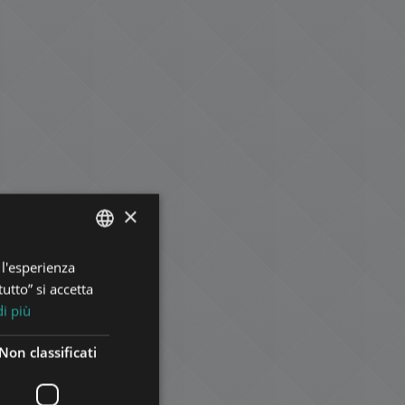
×
 l'esperienza
ENGLISH
utto” si accetta
HUNGARIAN
di più
GERMAN
Non classificati
FRENCH
ITALIAN