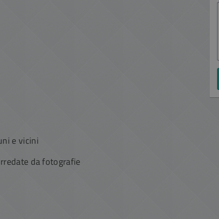
I
i e vicini
rredate da fotografie
.