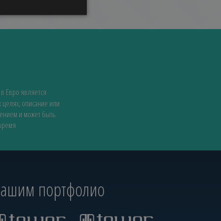
 в Евро является
 целях, описание или
жением и может быть
 время
 нашим портфолио