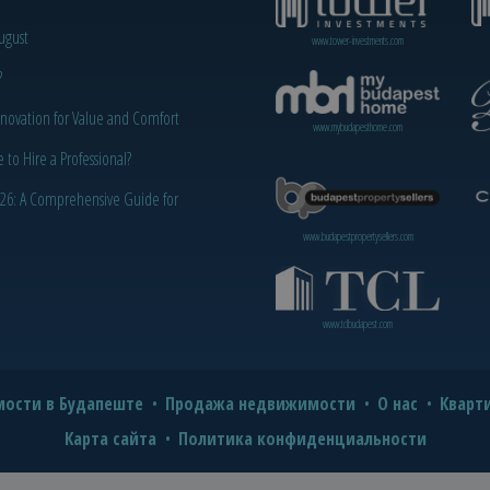
ugust
www.tower-investments.com
?
novation for Value and Comfort
www.mybudapesthome.com
o Hire a Professional?
2026: A Comprehensive Guide for
www.budapestpropertysellers.com
www.tclbudapest.com
ости в Будапеште
Продажа недвижимости
О нас
Кварт
Карта сайта
Политика конфиденциальности