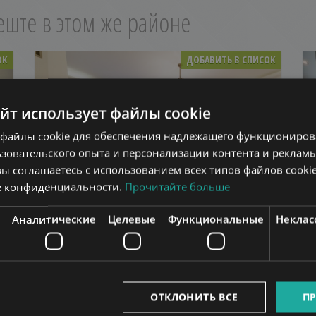
еште в этом же районе
ОК
ДОБАВИТЬ В СПИСОК
айт использует файлы cookie
файлы cookie для обеспечения надлежащего функционирова
зовательского опыта и персонализации контента и рекламы
вы соглашаетесь с использованием всех типов файлов cookie
е конфиденциальности.
Прочитайте больше
ALKONY ÚT
1.281.000 HUF
(€3.500)
Арендная плата:
Аналитические
Целевые
Функциональные
Неклас
2
2
Район 12 • 5 Спальни • 290 m
Ref:
105267
БОЛЬШЕ
ОТКЛОНИТЬ ВСЕ
ПР