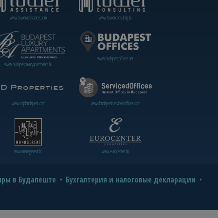
www.towerassistance.com
www.towerconsulting.hu
www.budapestoffices.net
www.budapestluxuryapartments.hu
www.cdpbudapest.com
www.budapestservicedoffices.com
www.managerent.hu
www.eurocenter.hu
иры в Будапеште
Бухгалтерия и налоговые декларации