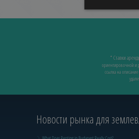
* Ставки арен
ориентировочной и ра
ссылка на описание
удале
Новости рынка для земле
What Does Renting in Budapest Really Cost?