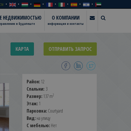
сти
ИЕ НЕДВИЖИМОСТЬЮ
О КОМПАНИИ
управлению в Будапеште
информация и контакты
КАРТА
ОТПРАВИТЬ ЗАПРОС
Район:
12
Спальни:
3
2
Размер:
137 m
Этаж:
1
Парковка:
Courtyard
Вид:
на улицу
С мебелью:
Нет