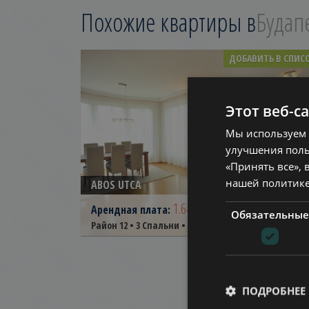
Похожие квартиры в
Будап
ДОБАВИТЬ В СПИС
Этот веб-с
Мы используем 
улучшения поль
«Принять все», 
нашей политик
ABOS UTCA
1.647.000 HUF
(€4.500)
Арендная плата:
Обязательные
2
Район 12 • 3 Спальни • 200 m
Ref:
10170
ПОДРОБНЕЕ