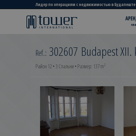
Лидер по операциям с недвижимостью в Будапеште
АРЕН
кв
302607
Budapest XII. 
Ref.:
2
Район 12 • 3 Спальни • Размер: 137 m