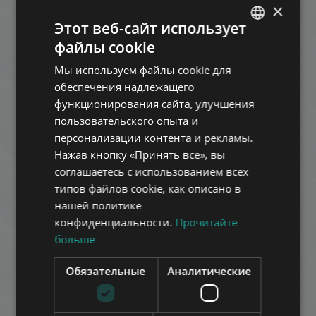
×
Этот веб-сайт использует
Свяжитесь с нами
файлы cookie
ENGLISH
сейчас и мы ответим в течение 24 часов!
Мы используем файлы cookie для
HUNGARIAN
обеспечения надлежащего
Ваше
GERMAN
функционирования сайта, улучшения
имя
пользовательского опыта и
FRENCH
Ваш
персонализации контента и рекламы.
ITALIAN
номер
Нажав кнопку «Принять все», вы
мобильного
SPANISH
соглашаетесь с использованием всех
телефона
Ваш
типов файлов cookie, как описано в
e-
RUSSIAN
mail
нашей политике
ARABIC
Ваше
конфиденциальности.
Прочитайте
сообщение
больше
Обязательные
Аналитические