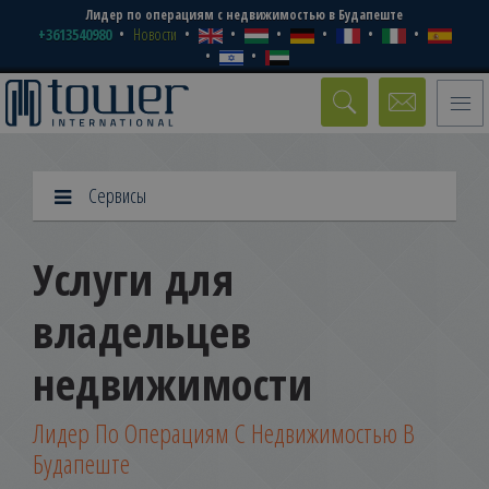
Лидер по операциям с недвижимостью в Будапеште
+3613540980
Новости
Toggle
naviga
Сервисы
Услуги для
владельцев
недвижимости
Лидер По Операциям С Недвижимостью В
Будапеште