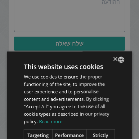
שלח שאלה
×
This website uses cookies
We use cookies to ensure the proper
ENGLISH
functioning of the site, to improve the
HUNGARIAN
user experience and to personalise
GERMAN
content and advertisements. By clicking
"Accept All" you agree to the use of all
FRENCH
cookie types as described in our privacy
המלצות הלקוח
ITALIAN
policy.
Read more
SPANISH
Targeting
Performance
Strictly
RUSSIAN