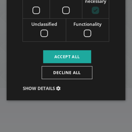
necessary
"שוב תודה על השירות המקצועי שלכם"
ARABIC
Unclassified
Functionality
Magdelien
ACCEPT ALL
DECLINE ALL
SHOW DETAILS