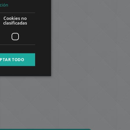
HUNGARIAN
ción
GERMAN
Cookies no
FRENCH
clasificadas
ITALIAN
SPANISH
RUSSIAN
PTAR TODO
ARABIC