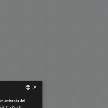
×
 experiencia del
ENGLISH
pta el uso de