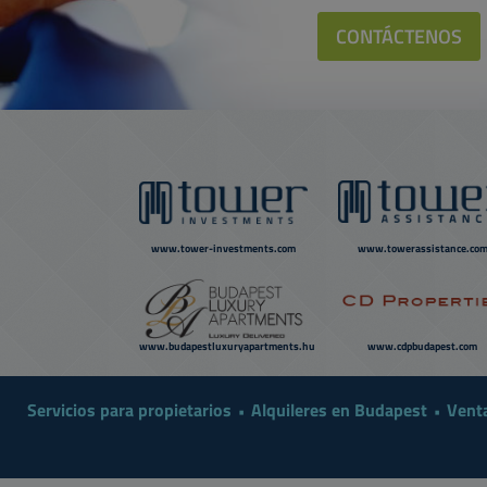
CONTÁCTENOS
www.tower-investments.com
www.towerassistance.co
www.budapestluxuryapartments.hu
www.cdpbudapest.com
Servicios para propietarios
Alquileres en Budapest
Vent