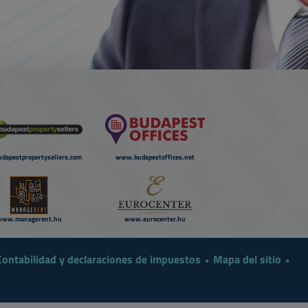
dapestpropertysellers.com
www.budapestoffices.net
www.managerent.hu
www.eurocenter.hu
Contabilidad y declaraciones de impuestos
Mapa del sitio