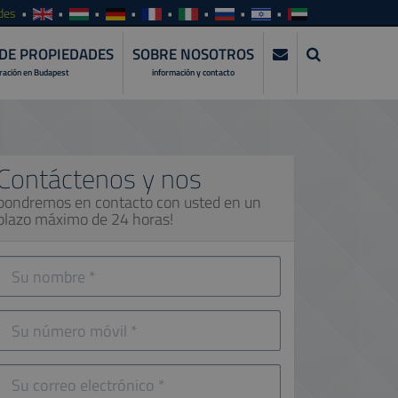
des
DE PROPIEDADES
SOBRE NOSOTROS
tración en Budapest
información y contacto
Contáctenos y nos
pondremos en contacto con usted en un
plazo máximo de 24 horas!
Su
nombre
Su
número
móvil
Su
correo