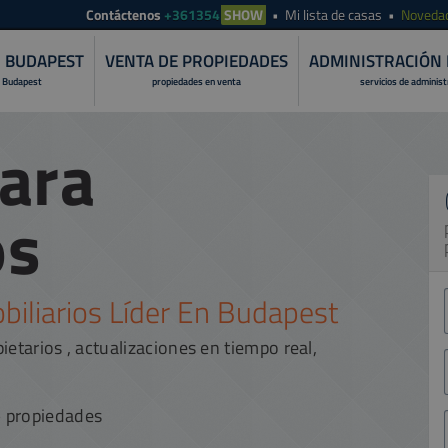
Contáctenos
+361354
SHOW
Mi lista de casas
Noveda
N BUDAPEST
VENTA DE PROPIEDADES
ADMINISTRACIÓN 
 Budapest
propiedades en venta
servicios de adminis
para
os
biliarios Líder En Budapest
etarios , actualizaciones en tiempo real,
 propiedades