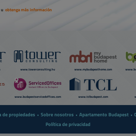
u
obtenga más información
m
www.towerconsulting.hu
www.mybudapesthome.com
www.bu
www.budapestservicedoffices.com
www.tclbudapest.com
a de propiedades
Sobre nosotros
Apartamento Budapest
Política de privacidad