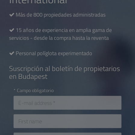
Más de 800 propiedades administradas
15 años de experiencia en amplia gama de
servicios - desde la compra hasta la reventa
Personal políglota experimentado
Suscripción al boletín de propietarios
en Budapest
* Campo obligatorio
E-
mail
address
(required
First
field)
name
(required
field)