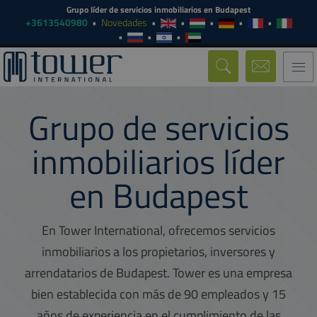
Grupo líder de servicios inmobiliarios en Budapest
+3613540980
Novedades
Togg
navi
Grupo de servicios
inmobiliarios líder
en Budapest
En Tower International, ofrecemos servicios
inmobiliarios a los propietarios, inversores y
arrendatarios de Budapest. Tower es una empresa
bien establecida con más de 90 empleados y 15
años de experiencia en el cumplimiento de las