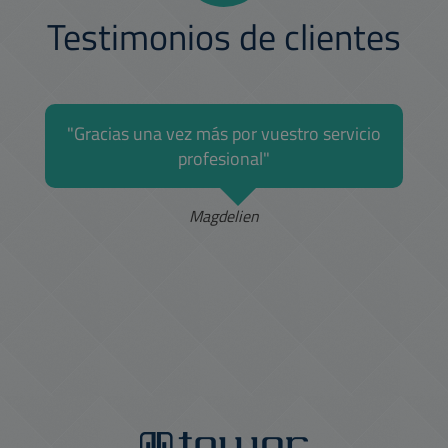
Testimonios de clientes
"Siempre que envío una consulta respecto
a mi alquiler vosotros contestáis
inmediatamente y me ayudáis a aclarar
cualquier duda relativa a mis finanzas o
cualquier otro tema. Llevo una vida muy
ocupada y vosotros me simplificáis la vida
gestionando mi alquiler."
James