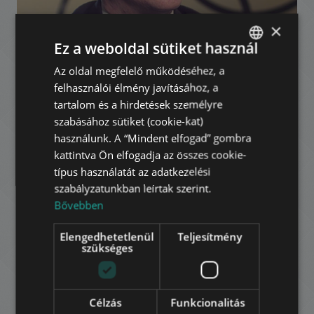
×
Ez a weboldal sütiket használ
Az oldal megfelelő működéséhez, a
ENGLISH
felhasználói élmény javításához, a
HUNGARIAN
tartalom és a hirdetések személyre
GERMAN
szabásához sütiket (cookie-kat)
használunk. A “Mindent elfogad” gombra
FRENCH
kattintva Ön elfogadja az összes cookie-
ITALIAN
típus használatát az adatkezelési
szabályzatunkban leírtak szerint.
SPANISH
Bővebben
RUSSIAN
Elengedhetetlenül
Teljesítmény
ARABIC
szükséges
Gyöngyösi Zoltán
Célzás
Funkcionalitás
Kereskedelmi Bérbeadás – Kiemelt Partner