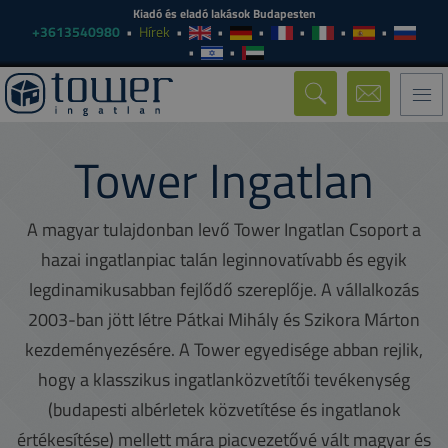
Kiadó és eladó lakások Budapesten
+3613540980
Hírek
Togg
navi
Tower Ingatlan
A magyar tulajdonban levő Tower Ingatlan Csoport a
hazai ingatlanpiac talán leginnovatívabb és egyik
legdinamikusabban fejlődő szereplője. A vállalkozás
2003-ban jött létre Pátkai Mihály és Szikora Márton
kezdeményezésére. A Tower egyedisége abban rejlik,
hogy a klasszikus ingatlanközvetítői tevékenység
(budapesti albérletek közvetítése és ingatlanok
értékesítése) mellett mára piacvezetővé vált magyar és