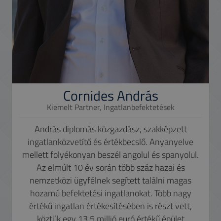
Cornides András
Kiemelt Partner, Ingatlanbefektetések
András diplomás közgazdász, szakképzett
ingatlanközvetítő és értékbecslő. Anyanyelve
mellett folyékonyan beszél angolul és spanyolul.
Az elmúlt 10 év során több száz hazai és
nemzetközi ügyfélnek segített találni magas
hozamú befektetési ingatlanokat. Több nagy
értékű ingatlan értékesítésében is részt vett,
köztük egy 13,5 millió euró értékű épület