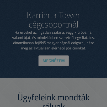
Karrier a Tower
cégcsoportnál
Ha érdekel az ingatlan szakma, vagy kipróbálnál
valami újat, és mindeközben szeretnél egy fiatalos,
dinamikusan fejlődő magyar cégnél dolgozni, nézd
meg az aktuálisan elérhető pozícióinkat:
MEGNÉZEM
Ügyfeleink mondták
rólunk