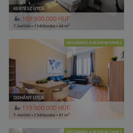
KERTÉSZ UTCA
109.900.000 HUF
Ár:
2
7. kerület • 1 hálószoba • 46 m
HOZZÁADÁS A KEDVENCEKHEZ
DOHÁNY UTCA
119.900.000 HUF
Ár:
2
7. kerület • 2 hálószoba • 91 m
HOZZÁADÁS A KEDVENCEKHEZ