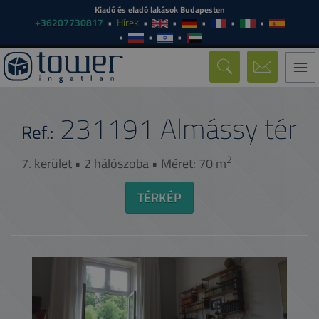
Kiadó és eladó lakások Budapesten
+36207730817
Hírek
Togg
navi
231191
Almássy tér
Ref.:
2
7. kerület • 2 hálószoba • Méret: 70 m
TÉRKÉP