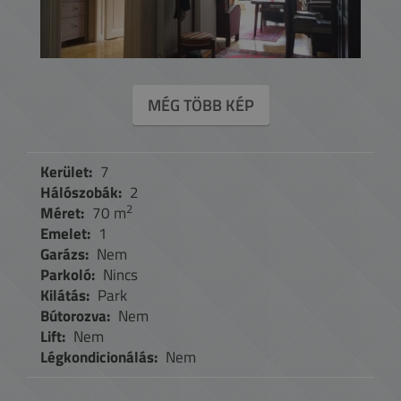
MÉG TÖBB KÉP
Kerület:
7
Hálószobák:
2
2
Méret:
70 m
Emelet:
1
Garázs:
Nem
Parkoló:
Nincs
Kilátás:
Park
Bútorozva:
Nem
Lift:
Nem
Légkondicionálás:
Nem