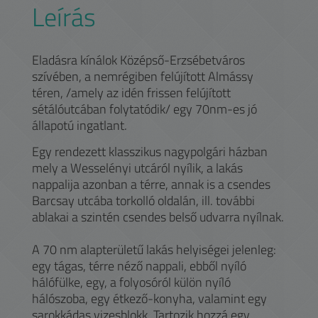
Leírás
Eladásra kínálok Középső-Erzsébetváros
szívében, a nemrégiben felújított Almássy
téren, /amely az idén frissen felújított
sétálóutcában folytatódik/ egy 70nm-es jó
állapotú ingatlant.
Egy rendezett klasszikus nagypolgári házban
mely a Wesselényi utcáról nyílik, a lakás
nappalija azonban a térre, annak is a csendes
Barcsay utcába torkolló oldalán, ill. további
ablakai a szintén csendes belső udvarra nyílnak.
A 70 nm alapterületű lakás helyiségei jelenleg:
egy tágas, térre néző nappali, ebből nyíló
hálófülke, egy, a folyosóról külön nyíló
hálószoba, egy étkező-konyha, valamint egy
sarokkádas vizesblokk. Tartozik hozzá egy