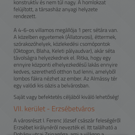
konstruktív és nem túl nagy. A homlokzat
felújított, a társasház anyagi helyzete
rendezett.
A 4-6-os villamos megállója 1 perc sétára van.
A közelben egyetemek (Állatorvosi), éttermek,
szórakozóhelyek, közlekedési csomópontok
(Oktogon, Blaha, Keleti pályaudvar), akár séta
távolságra helyezkednek el. Ritka, hogy egy
ennyire központi elhelyezkedésű lakás ennyire
kedves, szerethető otthon tud lenni, amelyből
lombos fákra nézhet az ember. Az Almássy tér
egy valódi kis oázis a belvárosban.
Saját vagy befektetés céljából kiváló lehetőség!
VII.
kerület -
Erzsébetváros
A városrészt I. Ferenc József császár feleségéről
Erzsébet királynéról nevezték el. Itt található a
Dohány utcai Zsinagóga, ami a világon a