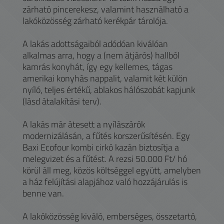
zárható pincerekesz, valamint használható a
lakóközösség zárható kerékpár tárolója.
A lakás adottságaiból adódóan kiválóan
alkalmas arra, hogy a (nem átjárós) hallból
kamrás konyhát, így egy kellemes, tágas
amerikai konyhás nappalit, valamit két külön
nyíló, teljes értékű, ablakos hálószobát kapjunk
(lásd átalakítási terv).
A lakás már átesett a nyílászárók
modernizálásán, a fűtés korszerűsítésén. Egy
Baxi Ecofour kombi cirkó kazán biztosítja a
melegvizet és a fűtést. A rezsi 50.000 Ft/ hó
körül áll meg, közös költséggel együtt, amelyben
a ház felújítási alapjához való hozzájárulás is
benne van.
A lakóközösség kiváló, emberséges, összetartó,