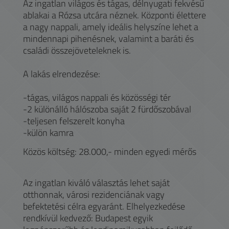
Az ingatlan világos és tágas, délnyugati fekvésű
ablakai a Rózsa utcára néznek. Központi élettere
a nagy nappali, amely ideális helyszíne lehet a
mindennapi pihenésnek, valamint a baráti és
családi összejöveteleknek is.
A lakás elrendezése:
-tágas, világos nappali és közösségi tér
-2 különálló hálószoba saját 2 fürdőszobával
-teljesen felszerelt konyha
-külön kamra
Közös költség: 28.000,- minden egyedi mérős
Az ingatlan kiváló választás lehet saját
otthonnak, városi rezidenciának vagy
befektetési célra egyaránt. Elhelyezkedése
rendkívül kedvező: Budapest egyik