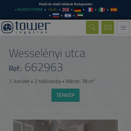
Kiadó és eladó lakások Budapesten
+36202531999
Hírek
Togg
navi
Wesselényi utca
662963
Ref.:
2
7. kerület • 2 hálószoba • Méret: 78 m
TÉRKÉP