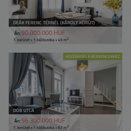
DEÁK FERENC TÉRNÉL (KÁROLY KÖRÚT)
90.000.000 HUF
Ár:
2
7. kerület • 1 hálószoba • 45 m
HOZZÁADÁS A KEDVENCEKHEZ
DOB UTCA
96.300.000 HUF
Ár:
2
7. kerület • 1 hálószoba • 67 m