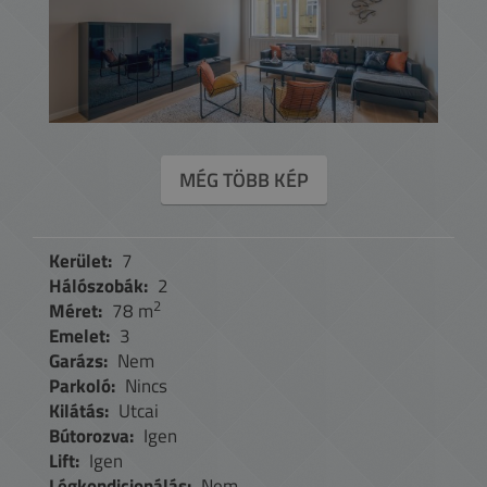
MÉG TÖBB KÉP
Kerület:
7
Hálószobák:
2
2
Méret:
78 m
Emelet:
3
Garázs:
Nem
Parkoló:
Nincs
Kilátás:
Utcai
Bútorozva:
Igen
Lift:
Igen
Légkondicionálás:
Nem