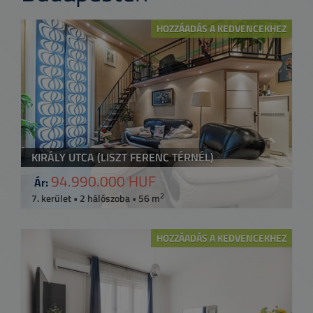
HOZZÁADÁS A KEDVENCEKHEZ
KIRÁLY UTCA (LISZT FERENC TÉRNÉL)
94.990.000 HUF
Ár:
2
7. kerület • 2 hálószoba • 56 m
HOZZÁADÁS A KEDVENCEKHEZ