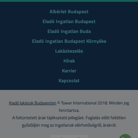
Albérlet Budapest
Eladó Ingatlan Budapest
Eladó Ingatlan Buda
Eladó Ingatlan Budapest Környéke
Lakáskezelés
Hírek
Karrier
Kapcsolat
Kiadó lakások Budapesten
© Tower International 2018. Minden jog
fenntartva.
A feltüntetett árak tájékoztató jellegűek. Foglalás előtt feltétlen
győződjön meg az ingatlanok elérhetőségről, árakról.