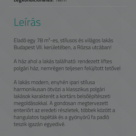
Leírás
Eladó egy 78 m²-es, stílusos és világos lakás
Budapest VII. kerületében, a Rózsa utcában!
A ház ahol a lakás található: rendezett liftes
polgári ház, nemrégen teljesen felújított tetővel
A lakás modern, enyhén ipari stílusa
harmonikusan ötvözi a klasszikus polgári
lakások karakterét a kortárs belsőépítészeti
megoldásokkal. A gondosan megtervezett
enteriőrt az eredeti részletek, többek között a
hangulatos tapéták és a gyönyörű fa padló
teszik igazán egyedivé.