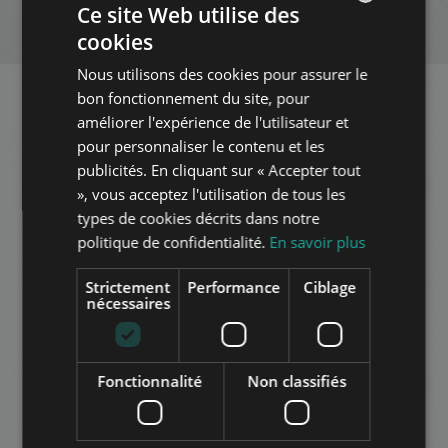
Ce site Web utilise des
NOUVELLE RECHERCHE
cookies
ENGLISH
Nous utilisons des cookies pour assurer le
HUNGARIAN
bon fonctionnement du site, pour
GERMAN
améliorer l'expérience de l'utilisateur et
Appartements concernés à
pour personnaliser le contenu et les
FRENCH
Budapest
dans le même quartier
publicités. En cliquant sur « Accepter tout
ITALIAN
», vous acceptez l'utilisation de tous les
SPANISH
types de cookies décrits dans notre
AJOUTER À LA LISTE
politique de confidentialité.
En savoir plus
RUSSIAN
ARABIC
Strictement
Performance
Ciblage
nécessaires
Fonctionnalité
Non classifiés
KAZINCZY UTCA