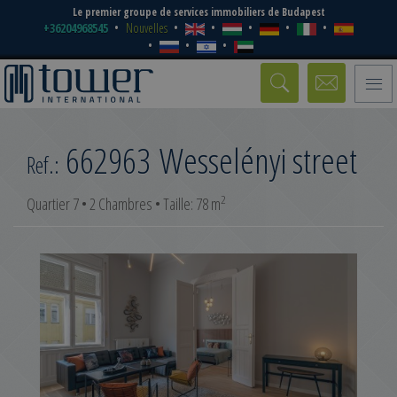
Le premier groupe de services immobiliers de Budapest
+36204968545
Nouvelles
Toggle
naviga
662963
Wesselényi street
Ref.:
2
Quartier 7 • 2 Chambres • Taille: 78 m