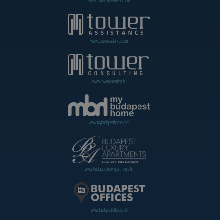
www.tower-investments.com
www.towerassistance.com
www.towerconsulting.hu
www.mybudapesthome.com
www.budapestluxuryapartments.hu
www.budapestoffices.net