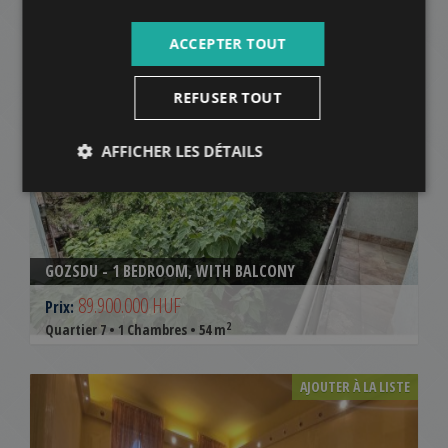
99.000.000 HUF
Prix:
2
Quartier 7 • 1 Chambres • 63 m
ACCEPTER TOUT
AJOUTER À LA LISTE
REFUSER TOUT
AFFICHER LES DÉTAILS
GOZSDU - 1 BEDROOM, WITH BALCONY
89.900.000 HUF
Prix:
2
Quartier 7 • 1 Chambres • 54 m
AJOUTER À LA LISTE