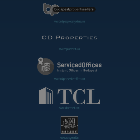
www.budapestpropertysellers.com
www.cdpbudapest.com
www.budapestservicedoffices.com
www.tclbudapest.com
www.managerent.hu