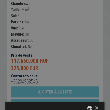
Chambres:
2
2
Taille:
78 m
Sol:
3
Parking:
No
Vue:
Rue
Meublé:
Oui
Ascenseur:
Oui
Climatisé:
Non
Prix de vente:
117.650.000 HUF
325.000 EUR
Contactez-nous:
+36204968545
AJOUTER À LA LISTE
TÉLÉCHARGER LE FICHIER PDF
×