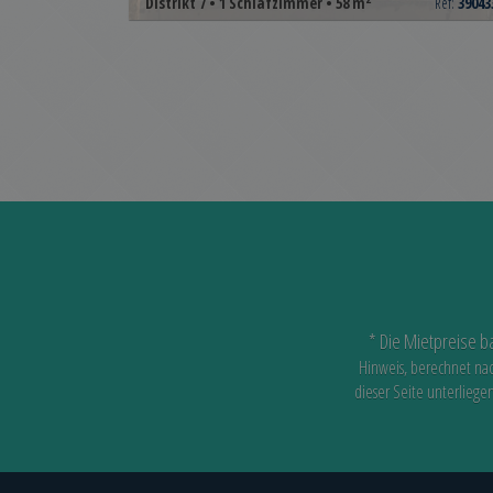
Distrikt 7 • 1 Schlafzimmer • 58 m
Ref:
39043
* Die Mietpreise b
Hinweis, berechnet na
dieser Seite unterliege