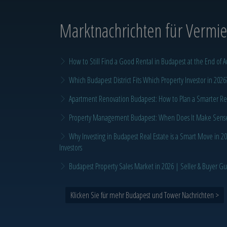
Marktnachrichten
für Vermiet
How to Still Find a Good Rental in Budapest at the End of A
Which Budapest District Fits Which Property Investor in 2026
Apartment Renovation Budapest: How to Plan a Smarter Re
Property Management Budapest: When Does It Make Sense t
Why Investing in Budapest Real Estate is a Smart Move in 
Investors
Budapest Property Sales Market in 2026 | Seller & Buyer G
Klicken Sie für mehr Budapest und Tower Nachrichten >