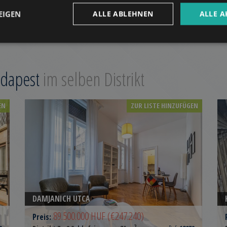
EIGEN
ALLE ABLEHNEN
ALLE A
udapest
im selben Distrikt
EN
ZUR LISTE HINZUFÜGEN
DAMJANICH UTCA
89.500.000 HUF
(€247.240)
Preis:
2