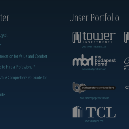
er‎
Unser Portfolio
ugust
?
www.tower-investments.com
novation for Value and Comfort
o Hire a Professional?
www.mybudapesthome.com
2026: A Comprehensive Guide for
uide
www.budapestpropertysellers.com
www.tclbudapest.com