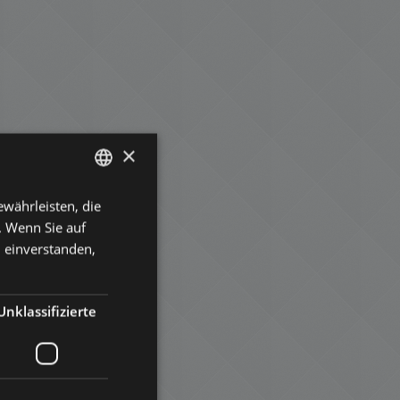
×
währleisten, die
ENGLISH
. Wenn Sie auf
HUNGARIAN
n einverstanden,
GERMAN
FRENCH
Unklassifizierte
,
ITALIAN
,
SPANISH
RUSSIAN