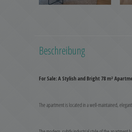
Beschreibung
For Sale: A Stylish and Bright 78 m² Apartm
The apartment is located in a well-maintained, elegant 
The modern, subtly industrial style of the apartment 