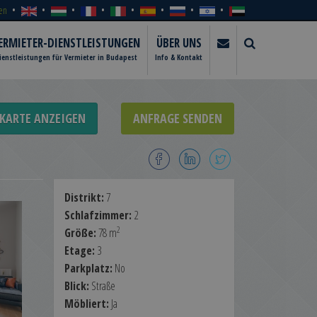
en
ERMIETER-DIENSTLEISTUNGEN
ÜBER UNS
ienstleistungen für Vermieter in Budapest
Info & Kontakt
KARTE ANZEIGEN
ANFRAGE SENDEN
Distrikt:
7
Schlafzimmer:
2
2
Größe:
78 m
Etage:
3
Parkplatz:
No
Blick:
Straße
Möbliert:
Ja