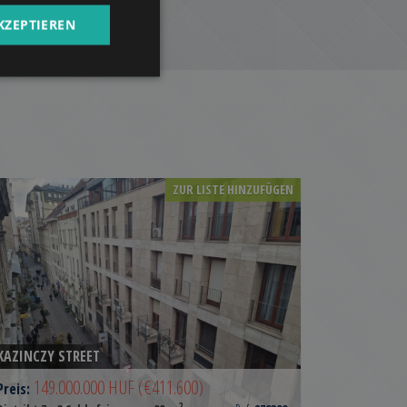
ARABIC
KZEPTIEREN
ZUR LISTE HINZUFÜGEN
KAZINCZY STREET
149.000.000 HUF
(€411.600)
Preis:
2