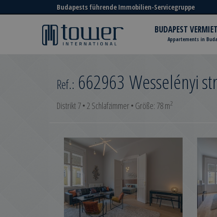
Budapests führende Immobilien-Servicegruppe
BUDAPEST VERMIE
Appartements in Bud
662963
Wesselényi st
Ref.:
2
Distrikt 7 • 2 Schlafzimmer • Größe: 78 m