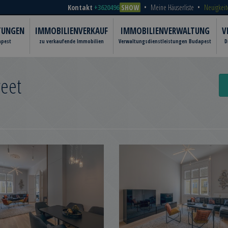
Kontakt
+3620496
SHOW
Meine Häuserliste
Neuigkeit
TUNGEN
IMMOBILIENVERKAUF
IMMOBILIENVERWALTUNG
V
apest
zu verkaufende Immobilien
Verwaltungsdienstleistungen Budapest
D
reet