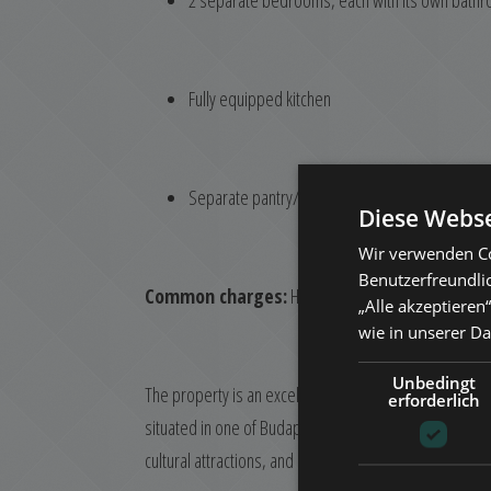
2 separate bedrooms, each with its own bath
Fully equipped kitchen
Separate pantry/storage room
Diese Webse
Wir verwenden Co
Benutzerfreundli
Common charges:
HUF 28,000 per month, with all ut
„Alle akzeptieren
wie in unserer D
Unbedingt
The property is an excellent choice as a private reside
erforderlich
situated in one of Budapest’s most popular and dynam
cultural attractions, and public transport options in the