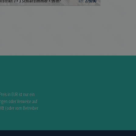
Distrikt 7 • 3 Schlafzimmer • 99 m
Ref:
279390
Preis in EUR ist nur ein
ungen oder Verweise auf
 Kft (oder vom Betreiber