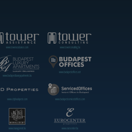
www.towerassistance.com
www.towerconsulting.hu
www.budapestoffices.net
www.budapestluxuryapartments.hu
www.cdpbudapest.com
www.budapestservicedoffices.com
www.managerent.hu
www.eurocenter.hu