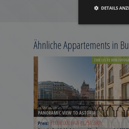
DETAILS ANZ
Ähnliche Appartements in B
ZUR LISTE HINZUFÜG
PANORAMIC VIEW TO ASTORIA
91.000.000 HUF
(€251.380)
Preis:
2