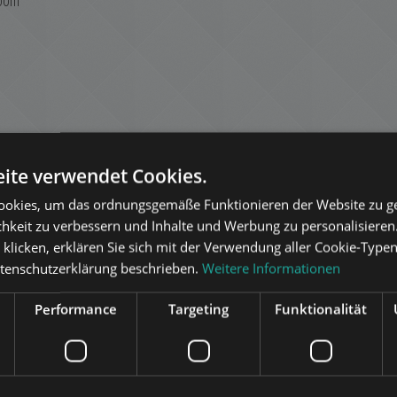
room
ite verwendet Cookies.
okies, um das ordnungsgemäße Funktionieren der Website zu ge
chkeit zu verbessern und Inhalte und Werbung zu personalisieren
ilities individually metered.
“ klicken, erklären Sie sich mit der Verwendung aller Cookie-Type
atenschutzerklärung beschrieben.
Weitere Informationen
Performance
Targeting
Funktionalität
nce, a city home, or an investment opportunity. Its location is highly desirable
ically developing central neighbourhoods, with numerous restaurants, cafés
 immediate vicinity.