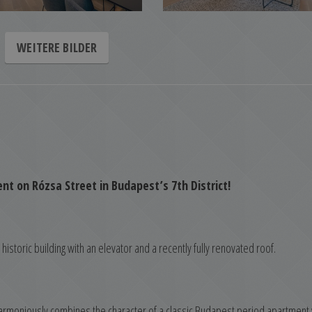
WEITERE BILDER
ent on Rózsa Street in Budapest’s 7th District!
historic building with an elevator and a recently fully renovated roof.
harmoniously combines the character of a classic Budapest period apartment 