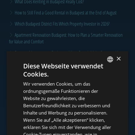
What Does Renting in Budapest Really Cost?
How to Still Find a Good Rental in Budapest at the End of August
Which Budapest District Fits Which Property Investor in 2026?
Apartment Renovation Budapest: How to Plan a Smarter Renovation
for Value and Comfort
Property Management Budapest: When Does It Make Sense to Hire a
×
Professional?
Diese Webseite verwendet
Why Investing in Budapest Real Estate is a Smart Move in 2026: A
Cookies.
ENGLISH
Comprehensive Guide for Investors
Wir verwenden Cookies, um das
HUNGARIAN
ordnungsgemäße Funktionieren der
Klicken Sie für mehr Budapest und Tower Nachrichten >
GERMAN
Website zu gewährleisten, die
Benutzerfreundlichkeit zu verbessern und
FRENCH
Inhalte und Werbung zu personalisieren.
ITALIAN
Wenn Sie auf „Alle akzeptieren“ klicken,
Unser Portfolio
SPANISH
erklären Sie sich mit der Verwendung aller
Cookie-Typen einverstanden, wie in