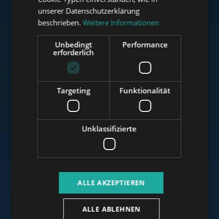
RUSSIAN
unserer Datenschutzerklärung
ARABIC
beschrieben.
Weitere Informationen
www.tower-investments.com
Unbedingt
Performance
erforderlich
www.towerassistance.com
Targeting
Funktionalität
www.towerconsulting.hu
Unklassifizierte
www.mybudapesthome.com
ALLE AKZEPTIEREN
ALLE ABLEHNEN
www.budapestluxuryapartments.hu