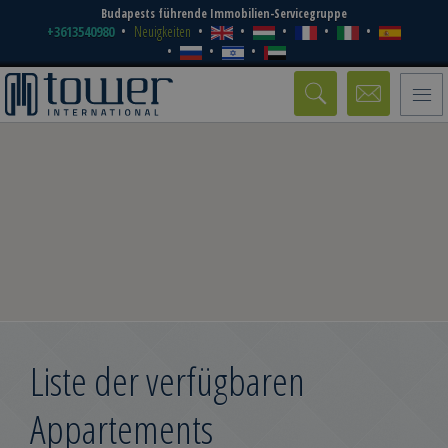
Budapests führende Immobilien-Servicegruppe
+3613540980
Neuigkeiten
Toggle
naviga
Liste der verfügbaren
Appartements