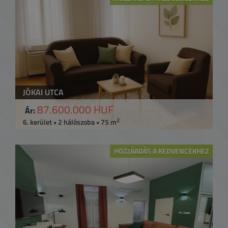
JÓKAI UTCA
87.600.000 HUF
Ár:
2
6. kerület • 2 hálószoba • 75 m
HOZZÁADÁS A KEDVENCEKHEZ