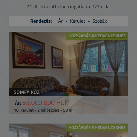
71 db listázott eladó ingatlan • 1/3 oldal
Rendezés:
Ár
•
Kerület
•
Szobák
HOZZÁADÁS A KEDVENCEKHEZ
SOMFA KÖZ
63.000.000 HUF
Ár:
2
10. kerület • 2 hálószoba • 58 m
HOZZÁADÁS A KEDVENCEKHEZ