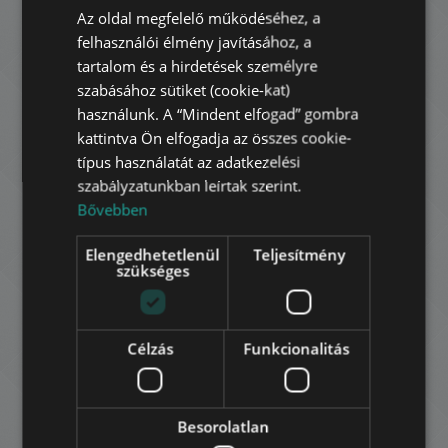
Az oldal megfelelő működéséhez, a
ENGLISH
BOLERÓ LAKÓPARK
felhasználói élmény javításához, a
82.500.000 HUF
HUNGARIAN
Ár:
tartalom és a hirdetések személyre
2
11. kerület • 1 hálószoba • 41 m
GERMAN
szabásához sütiket (cookie-kat)
használunk. A “Mindent elfogad” gombra
FRENCH
HOZZÁADÁS A KEDVENCEKHEZ
kattintva Ön elfogadja az összes cookie-
ITALIAN
típus használatát az adatkezelési
szabályzatunkban leírtak szerint.
SPANISH
Bővebben
RUSSIAN
Elengedhetetlenül
Teljesítmény
ARABIC
szükséges
GÖMB UTCA
Célzás
Funkcionalitás
139.900.000 HUF
Ár:
2
13. kerület • 2 hálószoba • 74 m
Besorolatlan
HOZZÁADÁS A KEDVENCEKHEZ