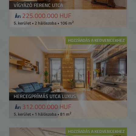
VÍGYÁZÓ FERENC UTCA
225.000.000 HUF
Ár:
2
5. kerület • 2 hálószoba • 106 m
HOZZÁADÁS A KEDVENCEKHEZ
HERCEGPRÍMÁS UTCA LUXUS
312.000.000 HUF
Ár:
2
5. kerület • 1 hálószoba • 81 m
HOZZÁADÁS A KEDVENCEKHEZ