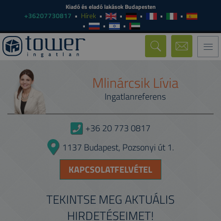
Kiadó és eladó lakások Budapesten
+36207730817
Hírek
Togg
navi
Mlinárcsik Lívia
Ingatlanreferens
+36 20 773 0817
1137 Budapest, Pozsonyi út 1.
KAPCSOLATFELVÉTEL
TEKINTSE MEG AKTUÁLIS
HIRDETÉSEIMET!