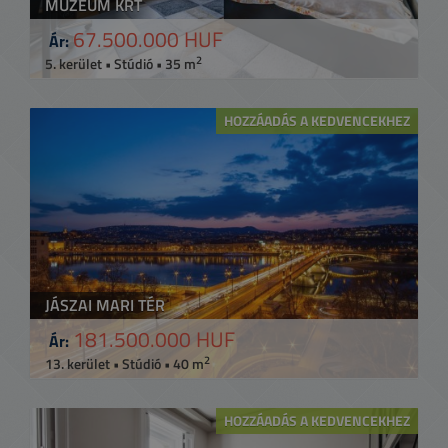
MÚZEUM KRT
67.500.000 HUF
Ár:
2
5. kerület • Stúdió • 35 m
HOZZÁADÁS A KEDVENCEKHEZ
JÁSZAI MARI TÉR
181.500.000 HUF
Ár:
2
13. kerület • Stúdió • 40 m
HOZZÁADÁS A KEDVENCEKHEZ