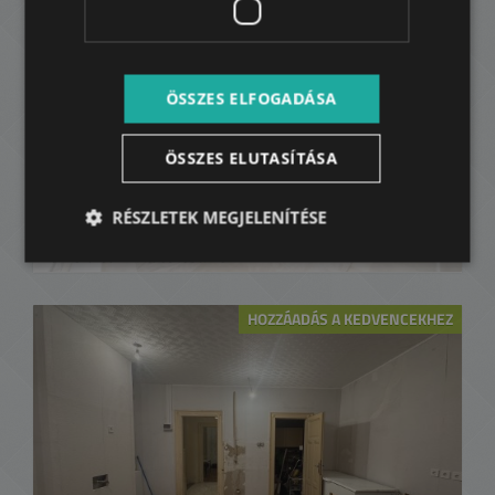
ÖSSZES ELFOGADÁSA
ÖSSZES ELUTASÍTÁSA
OPERÁVAL SZEMBEN
RÉSZLETEK MEGJELENÍTÉSE
225.000.000 HUF
Ár:
2
6. kerület • 1 hálószoba • 51 m
HOZZÁADÁS A KEDVENCEKHEZ