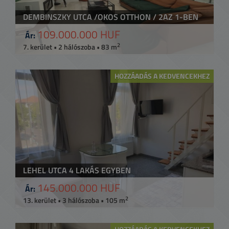
DEMBINSZKY UTCA /OKOS OTTHON / 2AZ 1-BEN
109.000.000 HUF
Ár:
2
7. kerület • 2 hálószoba • 83 m
HOZZÁADÁS A KEDVENCEKHEZ
LEHEL UTCA 4 LAKÁS EGYBEN
145.000.000 HUF
Ár:
2
13. kerület • 3 hálószoba • 105 m