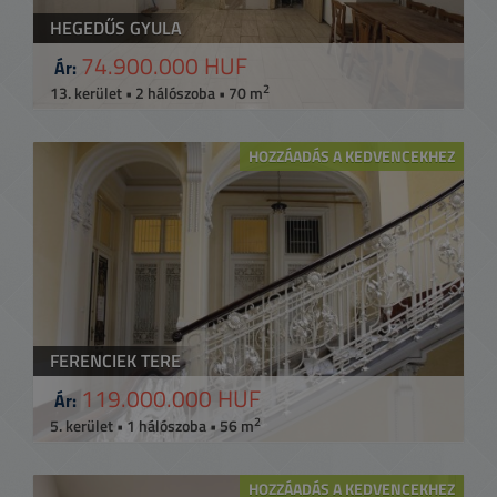
HEGEDŰS GYULA
74.900.000 HUF
Ár:
2
13. kerület • 2 hálószoba • 70 m
HOZZÁADÁS A KEDVENCEKHEZ
FERENCIEK TERE
119.000.000 HUF
Ár:
2
5. kerület • 1 hálószoba • 56 m
HOZZÁADÁS A KEDVENCEKHEZ