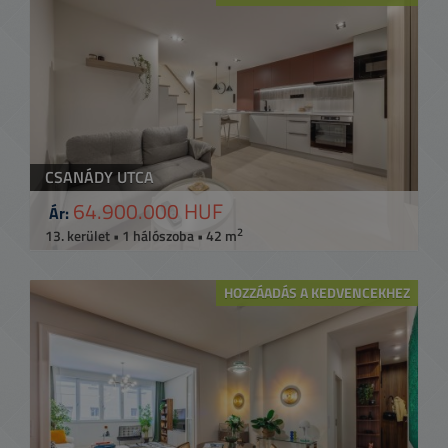
CSANÁDY UTCA
64.900.000 HUF
Ár:
2
13. kerület • 1 hálószoba • 42 m
HOZZÁADÁS A KEDVENCEKHEZ