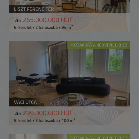
LISZT FERENC TÉR
265.000.000 HUF
Ár:
2
6. kerület • 2 hálószoba • 94 m
HOZZÁADÁS A KEDVENCEKHEZ
VÁCI UTCA
299.000.000 HUF
Ár:
2
5. kerület • 3 hálószoba • 100 m
HOZZÁADÁS A KEDVENCEKHEZ