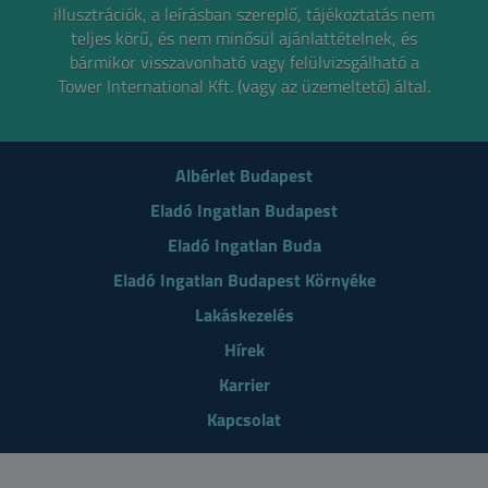
illusztrációk, a leírásban szereplő, tájékoztatás nem
teljes körű, és nem minősül ajánlattételnek,
és
bármikor visszavonható vagy felülvizsgálható a
Tower International Kft. (vagy az üzemeltető) által.
Albérlet Budapest
Eladó Ingatlan Budapest
Eladó Ingatlan Buda
Eladó Ingatlan Budapest Környéke
Lakáskezelés
Hírek
Karrier
Kapcsolat