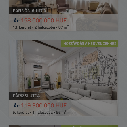
PANNÓNIA UTCA
158.000.000 HUF
Ár:
2
13. kerület • 2 hálószoba • 87 m
HOZZÁADÁS A KEDVENCEKHEZ
PÁRIZSI UTCA
119.900.000 HUF
Ár:
2
5. kerület • 1 hálószoba • 56 m