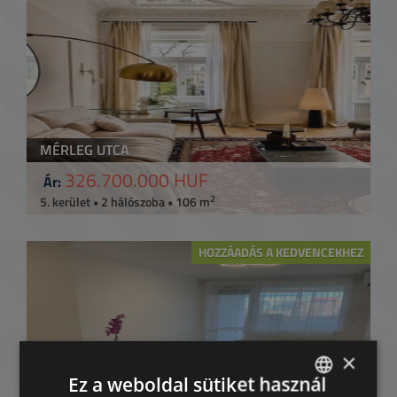
MÉRLEG UTCA
326.700.000 HUF
Ár:
2
5. kerület • 2 hálószoba • 106 m
HOZZÁADÁS A KEDVENCEKHEZ
×
Ez a weboldal sütiket használ