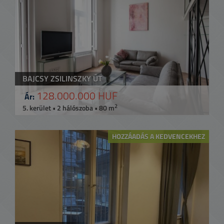
BAJCSY ZSILINSZKY ÚT
128.000.000 HUF
Ár:
2
5. kerület • 2 hálószoba • 80 m
HOZZÁADÁS A KEDVENCEKHEZ