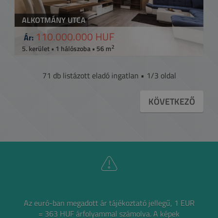
ALKOTMÁNY UTCA
110.000.000 HUF
Ár:
2
5. kerület • 1 hálószoba • 56 m
71 db listázott eladó ingatlan • 1/3 oldal
KÖVETKEZŐ
Az euró-ban megadott ár tájékoztató jellegű, 1 EUR
= 363 HUF árfolyammal számolva.
A képek