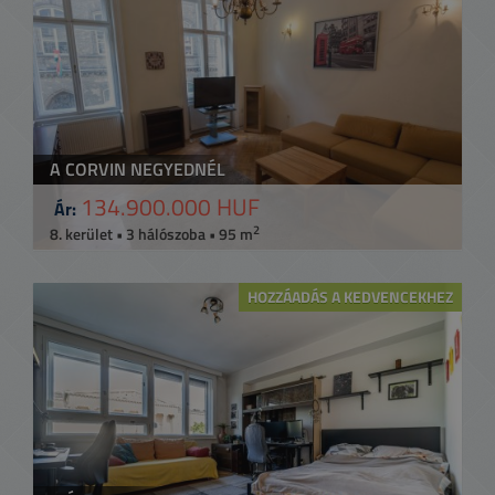
A CORVIN NEGYEDNÉL
134.900.000 HUF
Ár:
2
8. kerület • 3 hálószoba • 95 m
HOZZÁADÁS A KEDVENCEKHEZ