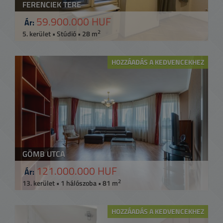
FERENCIEK TERE
59.900.000 HUF
Ár:
2
5. kerület • Stúdió • 28 m
HOZZÁADÁS A KEDVENCEKHEZ
GÖMB UTCA
121.000.000 HUF
Ár:
2
13. kerület • 1 hálószoba • 81 m
HOZZÁADÁS A KEDVENCEKHEZ