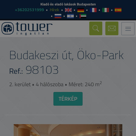
Kiadó és eladó lakások Budapesten
+36202531999
Hírek
Togg
navi
Budakeszi út, Öko-Park
98103
Ref.:
2
2. kerület • 4 hálószoba • Méret: 240 m
TÉRKÉP