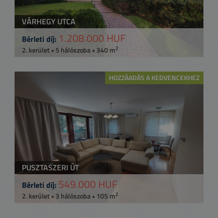
VÁRHEGY UTCA
1.208.000 HUF
Bérleti díj:
2
2. kerület • 5 hálószoba • 340 m
HOZZÁADÁS A KEDVENCEKHEZ
PUSZTASZERI ÚT
549.000 HUF
Bérleti díj:
2
2. kerület • 3 hálószoba • 105 m