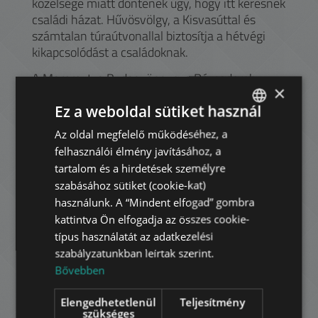
közelsége miatt döntenek úgy, hogy itt keresnek
családi házat. Hűvösvölgy, a Kisvasúttal és
számtalan túraútvonallal biztosítja a hétvégi
kikapcsolódást a családoknak.
A Mammut, a Budagyöngye, a Rózsadomb
×
Center és a Rózsakert Bevásárlóközpont várja a
Ez a weboldal sütiket használ
kikapcsolódni vágyókat. A kerület belső részén
található a Széll Kálmán tér, Buda egyik fontos
Az oldal megfelelő működéséhez, a
ENGLISH
közlekedési csomópontja. Az M2-es metrót
felhasználói élmény javításához, a
HUNGARIAN
választva percek alatt Pest belvárosában
tartalom és a hirdetések személyre
lehetünk. Innen indul útjára a 4-6-os villamos
GERMAN
szabásához sütiket (cookie-kat)
is, ami a Margit hídon keresztül, a pesti oldalon
használunk. A “Mindent elfogad” gombra
FRENCH
a Nagykörutat megjárva, a XI. kerületben tér
kattintva Ön elfogadja az összes cookie-
vissza Budára.
ITALIAN
típus használatát az adatkezelési
szabályzatunkban leírtak szerint.
SPANISH
Bővebben
Havi bérleti díj:
RUSSIAN
1.098.000 HUF
Elengedhetetlenül
Teljesítmény
ARABIC
3.000 EUR
szükséges