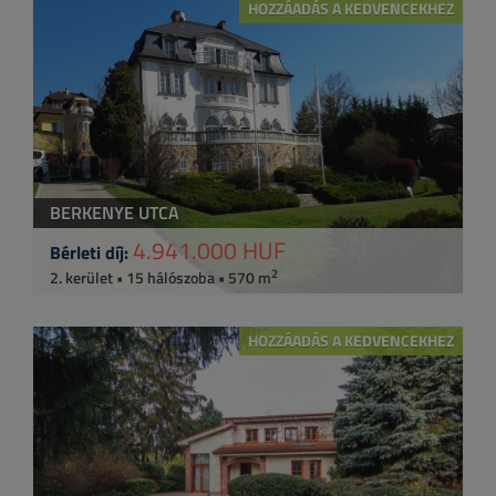
HOZZÁADÁS A KEDVENCEKHEZ
BERKENYE UTCA
4.941.000 HUF
Bérleti díj:
2
2. kerület • 15 hálószoba • 570 m
HOZZÁADÁS A KEDVENCEKHEZ