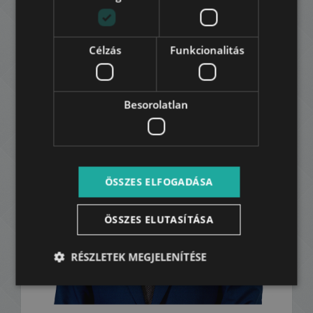
az ár nem tartalmazza a közmű díjakat
Kapcsolat:
Célzás
Funkcionalitás
Besorolatlan
ÖSSZES ELFOGADÁSA
ÖSSZES ELUTASÍTÁSA
RÉSZLETEK MEGJELENÍTÉSE