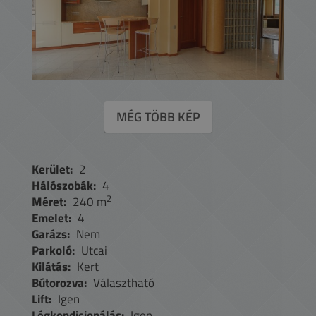
MÉG TÖBB KÉP
Kerület:
2
Hálószobák:
4
2
Méret:
240 m
Emelet:
4
Garázs:
Nem
Parkoló:
Utcai
Kilátás:
Kert
Bútorozva:
Választható
Lift:
Igen
Légkondicionálás:
Igen