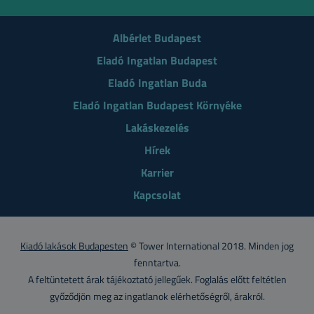
Albérlet Budapest
Eladó Ingatlan Budapest
Eladó Ingatlan Buda
Eladó Ingatlan Budapest Környéke
Lakáskezelés
Hírek
Karrier
Kapcsolat
Kiadó lakások Budapesten
© Tower International 2018. Minden jog
fenntartva.
A feltüntetett árak tájékoztató jellegűek. Foglalás előtt feltétlen
győződjön meg az ingatlanok elérhetőségről, árakról.