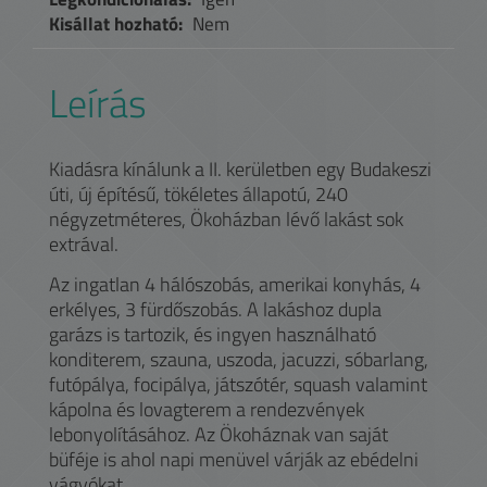
Kisállat hozható:
Nem
Leírás
Kiadásra kínálunk a II. kerületben egy Budakeszi
úti, új építésű, tökéletes állapotú, 240
négyzetméteres, Ökoházban lévő lakást sok
extrával.
Az ingatlan 4 hálószobás, amerikai konyhás, 4
erkélyes, 3 fürdőszobás. A lakáshoz dupla
garázs is tartozik, és ingyen használható
konditerem, szauna, uszoda, jacuzzi, sóbarlang,
futópálya, focipálya, játszótér, squash valamint
kápolna és lovagterem a rendezvények
lebonyolításához. Az Ökoháznak van saját
büféje is ahol napi menüvel várják az ebédelni
vágyókat.