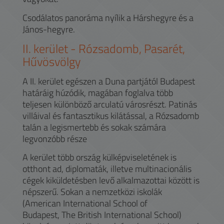
Csodálatos panoráma nyílik a Hárshegyre és a
János-hegyre.
II.
kerület -
Rózsadomb, Pasarét,
Hűvösvölgy
A II. kerület egészen a Duna partjától Budapest
határáig húzódik, magában foglalva több
teljesen különböző arculatú városrészt. Patinás
villáival és fantasztikus kilátással, a Rózsadomb
talán a legismertebb és sokak számára
legvonzóbb része
A kerület több ország külképviseletének is
otthont ad, diplomaták, illetve multinacionális
cégek kiküldetésben levő alkalmazottai között is
népszerű. Sokan a nemzetközi iskolák
(American International School of
Budapest, The British International School)