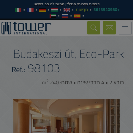
קבוצת שירותי הנדל"ן המובילה בבודפשט
+3613540980
חֲדָשׁוֹת
Toggle
navigation
Budakeszi út, Eco-Park
98103
Ref.:
2
רובע 2 • 4 חדרי שינה • שטח: 240 m