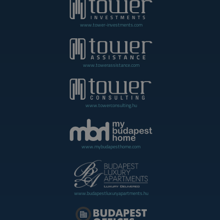
www.tower-investments.com
www.towerassistance.com
www.towerconsulting.hu
www.mybudapesthome.com
www.budapestluxuryapartments.hu