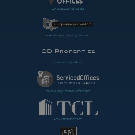
www.budapestoffices.net
www.budapestpropertysellers.com
www.cdpbudapest.com
www.budapestservicedoffices.com
www.tclbudapest.com