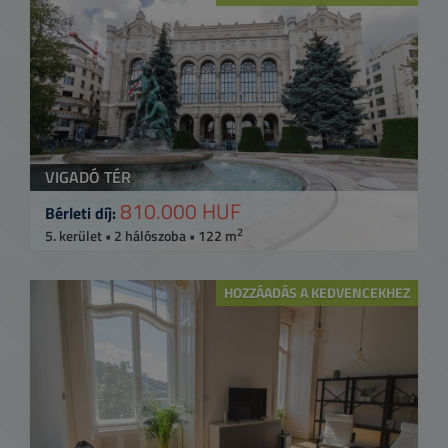
VIGADÓ TÉR
810.000 HUF
Bérleti díj:
2
5. kerület • 2 hálószoba • 122 m
HOZZÁADÁS A KEDVENCEKHEZ