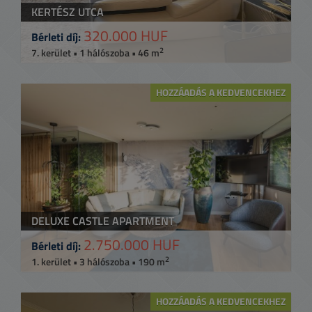
KERTÉSZ UTCA
320.000 HUF
Bérleti díj:
2
7. kerület • 1 hálószoba • 46 m
HOZZÁADÁS A KEDVENCEKHEZ
DELUXE CASTLE APARTMENT
2.750.000 HUF
Bérleti díj:
2
1. kerület • 3 hálószoba • 190 m
HOZZÁADÁS A KEDVENCEKHEZ