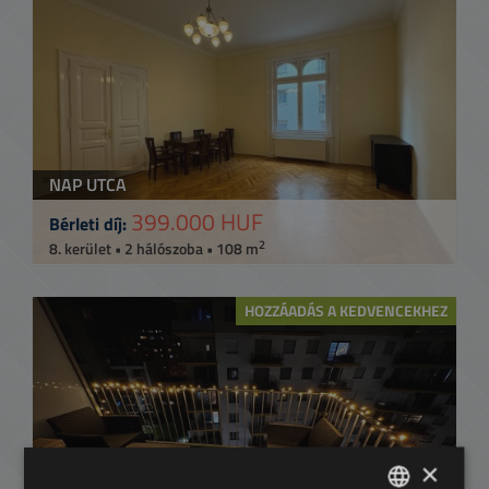
NAP UTCA
399.000 HUF
Bérleti díj:
2
8. kerület • 2 hálószoba • 108 m
HOZZÁADÁS A KEDVENCEKHEZ
×