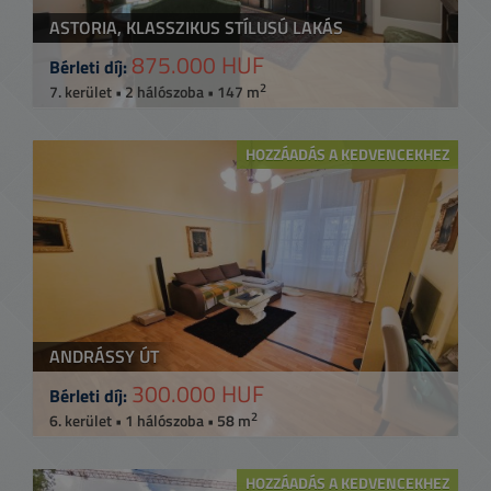
ASTORIA, KLASSZIKUS STÍLUSÚ LAKÁS
875.000 HUF
Bérleti díj:
2
7. kerület • 2 hálószoba • 147 m
HOZZÁADÁS A KEDVENCEKHEZ
ANDRÁSSY ÚT
300.000 HUF
Bérleti díj:
2
6. kerület • 1 hálószoba • 58 m
HOZZÁADÁS A KEDVENCEKHEZ