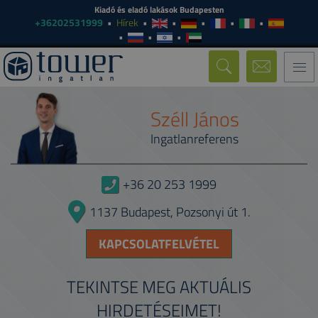
Kiadó és eladó lakások Budapesten
+36202531999
Hírek
Togg
navi
Széll János
Ingatlanreferens
+36 20 253 1999
1137 Budapest, Pozsonyi út 1.
KAPCSOLATFELVÉTEL
TEKINTSE MEG AKTUÁLIS
HIRDETÉSEIMET!