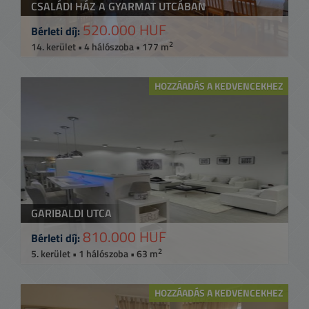
CSALÁDI HÁZ A GYARMAT UTCÁBAN
520.000 HUF
Bérleti díj:
2
14. kerület • 4 hálószoba • 177 m
HOZZÁADÁS A KEDVENCEKHEZ
GARIBALDI UTCA
810.000 HUF
Bérleti díj:
2
5. kerület • 1 hálószoba • 63 m
HOZZÁADÁS A KEDVENCEKHEZ