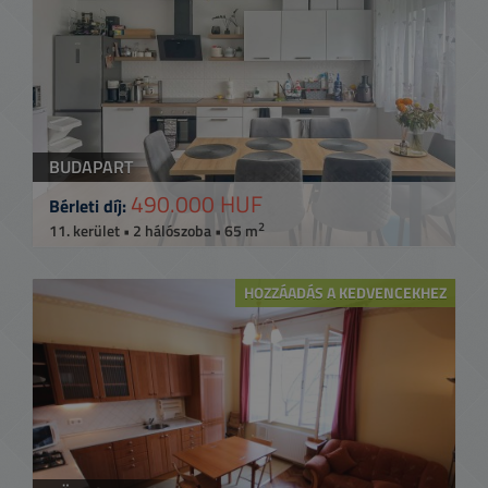
BUDAPART
490.000 HUF
Bérleti díj:
2
11. kerület • 2 hálószoba • 65 m
HOZZÁADÁS A KEDVENCEKHEZ