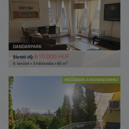
DANDARPARK
610.000 HUF
Bérleti díj:
2
9. kerület • 3 hálószoba • 85 m
HOZZÁADÁS A KEDVENCEKHEZ