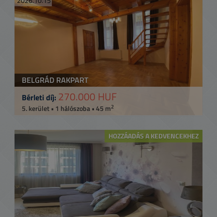
2026.10.15
BELGRÁD RAKPART
270.000 HUF
Bérleti díj:
2
5. kerület • 1 hálószoba • 45 m
HOZZÁADÁS A KEDVENCEKHEZ