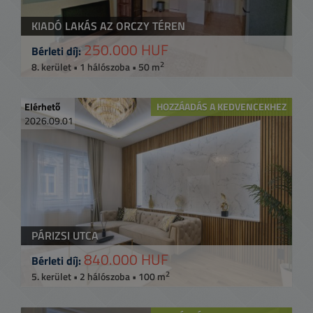
KIADÓ LAKÁS AZ ORCZY TÉREN
250.000 HUF
Bérleti díj:
2
8. kerület • 1 hálószoba • 50 m
Elérhető
HOZZÁADÁS A KEDVENCEKHEZ
2026.09.01
PÁRIZSI UTCA
840.000 HUF
Bérleti díj:
2
5. kerület • 2 hálószoba • 100 m