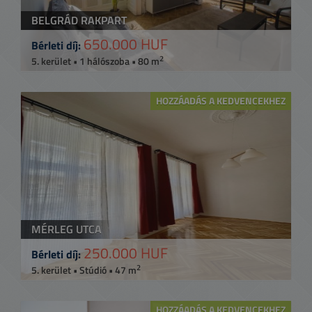
BELGRÁD RAKPART
650.000 HUF
Bérleti díj:
2
5. kerület • 1 hálószoba • 80 m
HOZZÁADÁS A KEDVENCEKHEZ
MÉRLEG UTCA
250.000 HUF
Bérleti díj:
2
5. kerület • Stúdió • 47 m
HOZZÁADÁS A KEDVENCEKHEZ