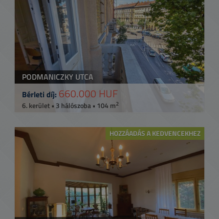
PODMANICZKY UTCA
660.000 HUF
Bérleti díj:
2
6. kerület • 3 hálószoba • 104 m
HOZZÁADÁS A KEDVENCEKHEZ