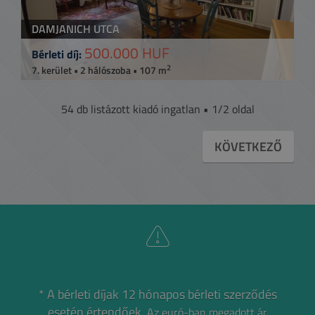
DAMJANICH UTCA
500.000 HUF
Bérleti díj:
2
7. kerület • 2 hálószoba • 107 m
54 db listázott kiadó ingatlan • 1/2 oldal
KÖVETKEZŐ
* A bérleti díjak 12 hónapos bérleti szerződés
esetén értendőek.
Az euró-ban megadott ár