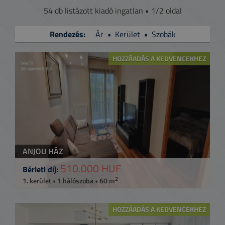
54 db listázott kiadó ingatlan • 1/2 oldal
Rendezés:
Ár
•
Kerület
•
Szobák
HOZZÁADÁS A KEDVENCEKHEZ
ANJOU HÁZ
510.000 HUF
Bérleti díj:
2
1. kerület • 1 hálószoba • 60 m
HOZZÁADÁS A KEDVENCEKHEZ