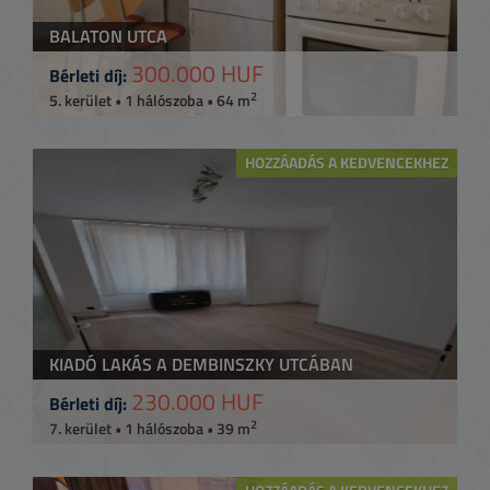
BALATON UTCA
300.000 HUF
Bérleti díj:
2
5. kerület • 1 hálószoba • 64 m
HOZZÁADÁS A KEDVENCEKHEZ
KIADÓ LAKÁS A DEMBINSZKY UTCÁBAN
230.000 HUF
Bérleti díj:
2
7. kerület • 1 hálószoba • 39 m