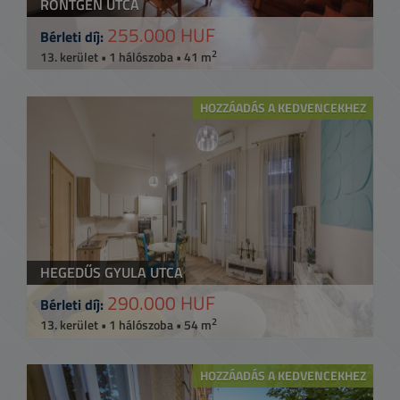
RÖNTGEN UTCA
255.000 HUF
Bérleti díj:
2
13. kerület • 1 hálószoba • 41 m
HOZZÁADÁS A KEDVENCEKHEZ
HEGEDŰS GYULA UTCA
290.000 HUF
Bérleti díj:
2
13. kerület • 1 hálószoba • 54 m
HOZZÁADÁS A KEDVENCEKHEZ