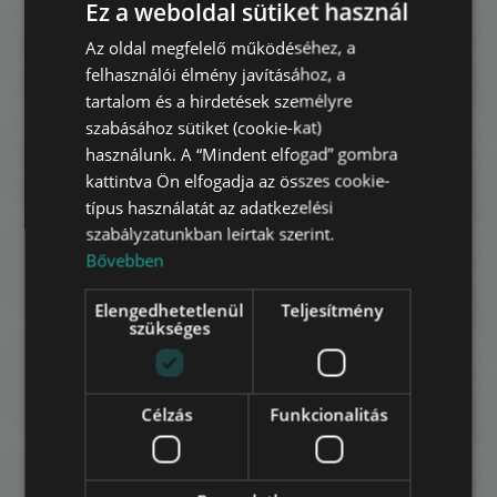
Ez a weboldal sütiket használ
RÓBERT KÁROLY KÖRÚT
Az oldal megfelelő működéséhez, a
ENGLISH
350.000 HUF
Bérleti díj:
felhasználói élmény javításához, a
HUNGARIAN
2
13. kerület • 1 hálószoba • 44 m
tartalom és a hirdetések személyre
GERMAN
szabásához sütiket (cookie-kat)
HOZZÁADÁS A KEDVENCEKHEZ
használunk. A “Mindent elfogad” gombra
FRENCH
kattintva Ön elfogadja az összes cookie-
ITALIAN
típus használatát az adatkezelési
szabályzatunkban leírtak szerint.
SPANISH
Bővebben
RUSSIAN
Elengedhetetlenül
Teljesítmény
ARABIC
szükséges
SEREGÉLY UTCA
810.000 HUF
Bérleti díj:
Célzás
Funkcionalitás
2
3. kerület • 3 hálószoba • 129 m
HOZZÁADÁS A KEDVENCEKHEZ