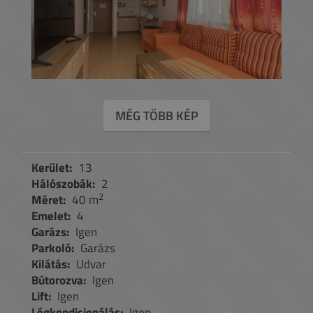
MÉG TÖBB KÉP
Kerület:
13
Hálószobák:
2
2
Méret:
40 m
Emelet:
4
Garázs:
Igen
Parkoló:
Garázs
Kilátás:
Udvar
Bútorozva:
Igen
Lift:
Igen
Légkondicionálás:
Igen