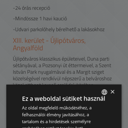
-24 órás recepció
-Mindössze 1 havi kaució
-Udvari parkolóhely bérelhető a lakásokhoz
XIII.
kerület -
Újlipótváros,
Angyalföld
Újlipótváros klasszikus épületeivel, Duna parti
sétányával, a Pozsonyi út éttermeivel, a Szent
István Park nyugalmával és a Margit sziget
közelségével rendkívül népszerű a belvároshoz
közel otthont kereső családok körében.
×
A Váci úti irodafolyosó kedvelt lokáció sok
Ez a weboldal sütiket használ
multinacionális cég és vállalkozás számára,
Az oldal megfelelő működéséhez, a
ENGLISH
olyan modern, „A” kategóriás irodaházakkal,
felhasználói élmény javításához, a
mint a Nordic Light, a Capital Square, a DC
HUNGARIAN
Offices, vagy a Váci Greens. (A Váci utat ne
tartalom és a hirdetések személyre
GERMAN