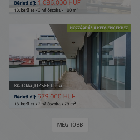
1.086.000 HUF
Bérleti díj:
2
13. kerület • 3 hálószoba • 180 m
HOZZÁADÁS A KEDVENCEKHEZ
KATONA JÓZSEF UTCA
579.000 HUF
Bérleti díj:
2
13. kerület • 2 hálószoba • 73 m
MÉG TÖBB