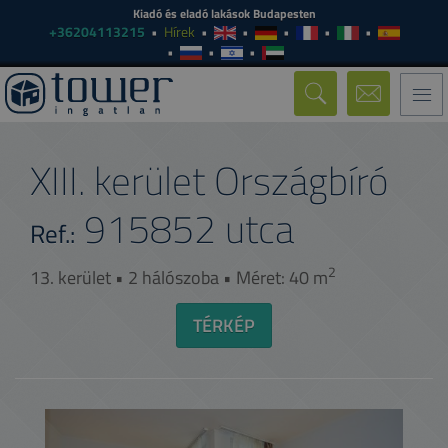
Kiadó és eladó lakások Budapesten
+36204113215
Hírek
Togg
navi
XIII. kerület Országbíró
915852
utca
Ref.:
2
13. kerület • 2 hálószoba • Méret: 40 m
TÉRKÉP