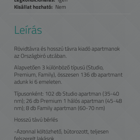
Kisállat hozható:
Nem
Leírás
Rövidtávra és hosszú távra kiadó apartmanok
az Országbiró utcában.
Alapvetően 3 különböző típusú (Studio,
Premium, Family), összesen 136 db apartmant
adunk ki 6 emeleten.
Típusonként: 102 db Studio apartman (35-40
nm); 26 db Premium 1 hálós apartman (45-48
nm); 8 db Family apartman (60-70 nm)
Hosszú távú bérlés
-Azonnal költözhető, bútorozott, teljesen
felszerelt lakások