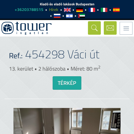
Kiadó és eladó lakások Budapesten
+36203788515
Hírek
Togg
navi
454298
Váci út
Ref.:
2
13. kerület • 2 hálószoba • Méret: 80 m
TÉRKÉP