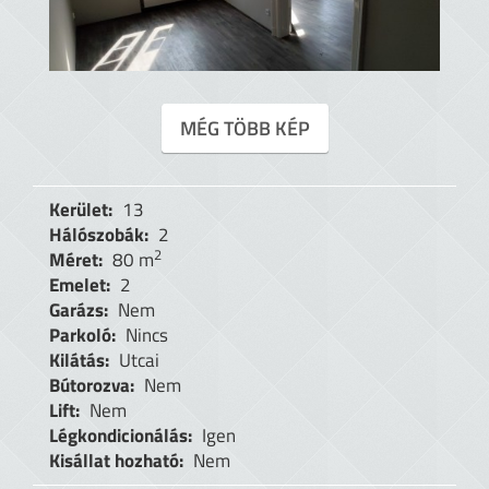
MÉG TÖBB KÉP
Kerület:
13
Hálószobák:
2
2
Méret:
80 m
Emelet:
2
Garázs:
Nem
Parkoló:
Nincs
Kilátás:
Utcai
Bútorozva:
Nem
Lift:
Nem
Légkondicionálás:
Igen
Kisállat hozható:
Nem