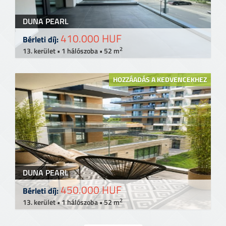
DUNA PEARL
410.000 HUF
Bérleti díj:
2
13. kerület • 1 hálószoba • 52 m
HOZZÁADÁS A KEDVENCEKHEZ
DUNA PEARL
450.000 HUF
Bérleti díj:
2
13. kerület • 1 hálószoba • 52 m