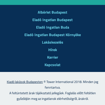
Albérlet Budapest
Eladó Ingatlan Budapest
Eladó Ingatlan Buda
Eladó Ingatlan Budapest Környéke
Lakáskezelés
Hírek
Karrier
Kapcsolat
Kiadó lakások Budapesten
© Tower International 2018. Minden jog
fenntartva.
A feltüntetett árak tájékoztató jellegűek. Foglalás előtt feltétlen
győződjön meg az ingatlanok elérhetőségről, árakról.