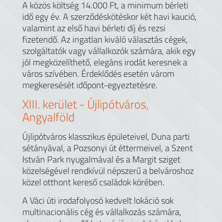
A közös költség 14.000 Ft, a minimum bérleti
idő egy év. A szerződéskötéskor két havi kaució,
valamint az első havi bérleti díj és rezsi
fizetendő. Az ingatlan kiváló választás cégek,
szolgáltatók vagy vállalkozók számára, akik egy
jól megközelíthető, elegáns irodát keresnek a
város szívében. Érdeklődés esetén várom
megkeresését időpont-egyeztetésre.
XIII.
kerület -
Újlipótváros,
Angyalföld
Újlipótváros klasszikus épületeivel, Duna parti
sétányával, a Pozsonyi út éttermeivel, a Szent
István Park nyugalmával és a Margit sziget
közelségével rendkívül népszerű a belvároshoz
közel otthont kereső családok körében.
A Váci úti irodafolyosó kedvelt lokáció sok
multinacionális cég és vállalkozás számára,