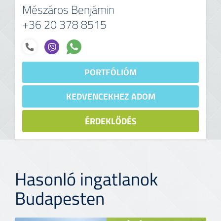
Mészáros Benjámin
+36 20 378 8515
PORTFÓLIÓM
KEDVENCEKHEZ ADOM
ÉRDEKLŐDÉS
Hasonló ingatlanok
Budapesten