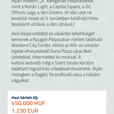
olyan modern, „A” kategóriás irodaházakkal,
mint a Nordic Light, a Capital Square, a DC
Offices, vagy a Váci Greens. (A Váci utat ne
keverjük össze az V. kerületben található híres
bevásárló utcával, a Váci utcával.)
Akik kikapcsolódást és vásárlási lehetőséget
keresnek a Nyugati Pályaudvar mellett található
Westend City Center, illetve az M3-as vonalán
kijjebb elhelyezkedő Duna Plaza várja őket
üzletekkel, éttermekkel és mozival. A
kultúra kedvelői még a Szent István körúton
található Vígszínház előadásait élvezhetik. Nyári
melegben a Dagály Strandfürdő várja a hűsölni
vágyókat.
Havi bérleti díj:
450.000 HUF
1.230 EUR