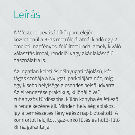
Leírás
A Westend bevásárlóközpont elején,
közvetlenül a 3-as metrólejáratnál kiadó egy 2.
emeleti, napfényes, felújított iroda, amely kiváló
választás irodai, rendelői vagy akár lakáscélú
használatra is.
Az ingatlan keleti és délnyugati tájolású, két
tágas szobája a Nyugati parkolójára néz, míg
egy kisebb helyisége a csendes belső udvarra.
Az elrendezése praktikus, különálló WC,
zuhanyzós fürdőszoba, külön konyha és étkező
is rendelkezésre áll. Minden helyiség ablakos,
így a természetes fény egész nap biztosított. A
komfortot felújított gáz-cirkó fűtés és hűtő-fűtő
klíma garantálja.