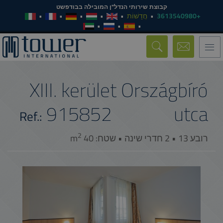
קבוצת שירותי הנדל"ן המובילה בבודפשט
+3613540980
חֲדָשׁוֹת
Toggle
navigation
XIII. kerület Országbíró
915852
utca
Ref.:
2
רובע 13 • 2 חדרי שינה • שטח: 40 m