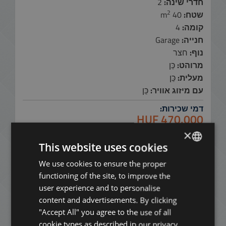
חדרי שינה:
2
2
שטח:
40 m
קומה:
4
חנייה:
Garage
נוף:
חצר
מרוהט:
כֵּן
מעלית:
כֵּן
עם מיזוג אוויר:
כֵּן
דמי שכירות:
470.000 HUF
1.280 EUR
×
This website uses cookies
צור קשר עמנו:
+3613540980
We use cookies to ensure the proper
ENGLISH
functioning of the site, to improve the
HUNGARIAN
הוסף לרשימה
user experience and to personalise
GERMAN
content and advertisements. By clicking
הורד PDF
"Accept All" you agree to the use of all
FRENCH
cookie types as described in our privacy