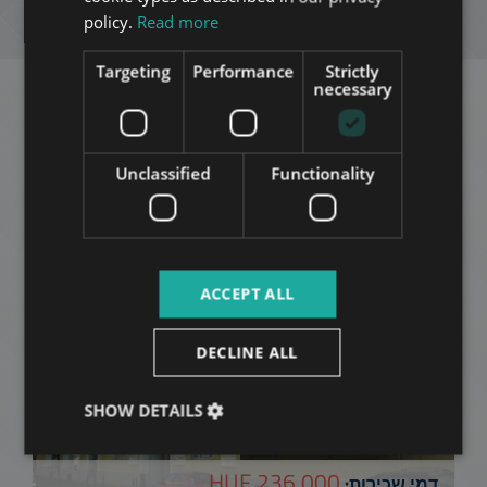
ITALIAN
חיפוש חדש
policy.
Read more
SPANISH
Targeting
Performance
Strictly
RUSSIAN
necessary
ARABIC
דירות מתאימות בבודפשט
באותו רובע
Unclassified
Functionality
הוסף לרשימה
ACCEPT ALL
DECLINE ALL
SHOW DETAILS
FORGÁCH UTCA, OFFICE
236.000 HUF
דמי שכירות: