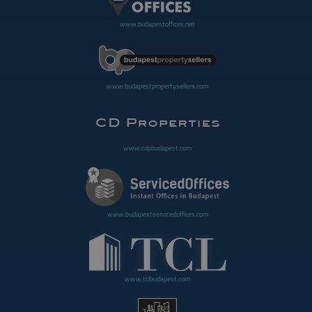
www.budapestoffices.net
www.budapestpropertysellers.com
www.cdpbudapest.com
www.budapestservicedoffices.com
www.tclbudapest.com