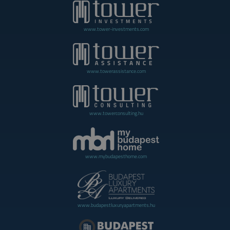
www.tower-investments.com
www.towerassistance.com
www.towerconsulting.hu
www.mybudapesthome.com
www.budapestluxuryapartments.hu