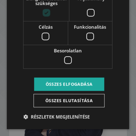
szükséges
1.650 EUR
az ár nem tartalmazza a közmű díjakat
Kapcsolat:
Célzás
Funkcionalitás
Besorolatlan
ÖSSZES ELFOGADÁSA
ÖSSZES ELUTASÍTÁSA
RÉSZLETEK MEGJELENÍTÉSE