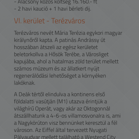
- Alacsony közös költség 16.160.- ft
- 2 havi kaució + 1 havi bérleti dij.
VI.
kerület -
Terézváros
Terézváros nevét Mária Terézia egykori magyar
királynőről kapta. A patinás Andrássy út
hosszában átszeli az egész kerületet
beletorkollva a Hősök Terébe, a Városliget
kapujába, ahol a hatalmas zöld terület mellett
számos múzeum és az állatkert nyújt
regenerálódási lehetőséget a környéken
lakóknak.
A Deák tértől elindulva a kontinens első
földalatti vasútján (M1) utazva érintjük a
világhírű Operát, vagy akár az Oktogonnál
átszállhatunk a 4-6-os villamosvonalra is, ami
a Nagykörúton visz bennünket keresztül a fél
városon. Az Eiffel által tervezett Nyugati
Pályaudvar mellett található a Westend City