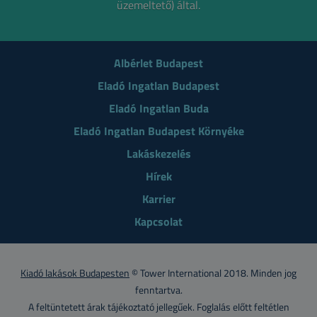
üzemeltető) által.
Albérlet Budapest
Eladó Ingatlan Budapest
Eladó Ingatlan Buda
Eladó Ingatlan Budapest Környéke
Lakáskezelés
Hírek
Karrier
Kapcsolat
Kiadó lakások Budapesten
© Tower International 2018. Minden jog
fenntartva.
A feltüntetett árak tájékoztató jellegűek. Foglalás előtt feltétlen