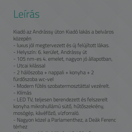
Leírás
Kiadó az Andrássy úton Kiadó lakás a belváros
közepén
- luxus jól megtervezett és új felújított lákas.
- Helyszín: 6. kerület, Andrássy út
- 105 nm-es 4. emelet, nagyon jó állapotban,
- Utcai kilással
- 2 hálószoba + nappali + konyha + 2
fürdőszoba wc-vel
- Modern fűtés szobatermosztáttal vezérelt.
- Klímás
- LED TV, teljesen berendezett és felszerelt
konyha mikrohullámú sütő, hűtőszekrény,
mosógép, kávéfőző, vízforraló.
- Nagyon közel a Parlamenthez, a Deák Ferenc
térhez