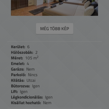
MÉG TÖBB KÉP
Kerület:
6
Hálószobák:
2
2
Méret:
105 m
Emelet:
4
Garázs:
Nem
Parkoló:
Nincs
Kilátás:
Utcai
Bútorozva:
Igen
Lift:
Igen
Légkondicionálás:
Igen
Kisállat hozható:
Nem