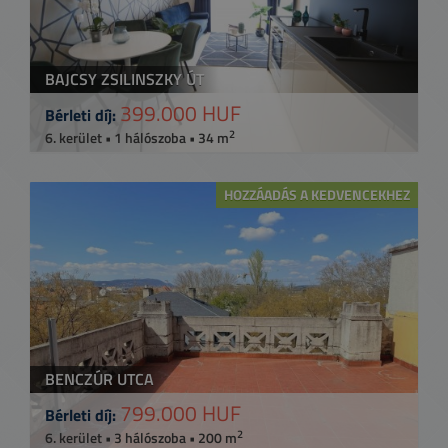
BAJCSY ZSILINSZKY ÚT
399.000 HUF
Bérleti díj:
2
6. kerület • 1 hálószoba • 34 m
HOZZÁADÁS A KEDVENCEKHEZ
BENCZÚR UTCA
799.000 HUF
Bérleti díj:
2
6. kerület • 3 hálószoba • 200 m