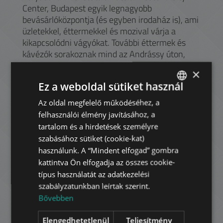
Center, Budapest egyik legnagyobb
bevásárlóközpontja (és egyben irodaház is), ami
üzletekkel, éttermekkel és mozival várja a
kikapcsolódni vágyókat. További éttermek és
kávézók sorakoznak mind az Andrássy úton,
mind a Liszt Ferenc tér hangulatos fái alatt.
×
A Nagymező utcában több színház kínálja
Ez a weboldal sütiket használ
előadásait a kultúra iránt érdeklődőknek. A
Az oldal megfelelő működéséhez, a
ENGLISH
kerület Városligethez közel eső része elegáns
felhasználói élmény javításához, a
villáival számos ország nagykövetségének ad
HUNGARIAN
tartalom és a hirdetések személyre
otthont. A diákok az ELTE Pedagógia
GERMAN
szabásához sütiket (cookie-kat)
Pszichológia Kara vagy a Zeneakadémia
használunk. A “Mindent elfogad” gombra
közelsége miatt preferálhatják a környéket. Az
FRENCH
kattintva Ön elfogadja az összes cookie-
Andrássy úton több irodaház is várja az elegáns
ITALIAN
típus használatát az adatkezelési
lokációt kereső cégeket.
szabályzatunkban leírtak szerint.
SPANISH
Bővebben
RUSSIAN
Havi bérleti díj:
600.000 HUF
Elengedhetetlenül
Teljesítmény
ARABIC