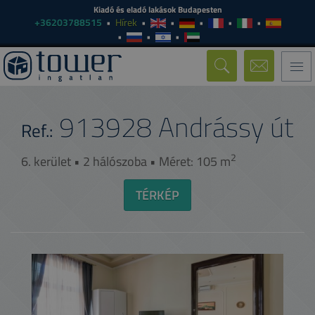
Kiadó és eladó lakások Budapesten
+36203788515
Hírek
Togg
navi
913928
Andrássy út
Ref.:
2
6. kerület • 2 hálószoba • Méret: 105 m
TÉRKÉP