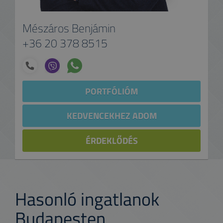
Mészáros Benjámin
+36 20 378 8515
PORTFÓLIÓM
KEDVENCEKHEZ ADOM
ÉRDEKLŐDÉS
Hasonló ingatlanok
Budapesten