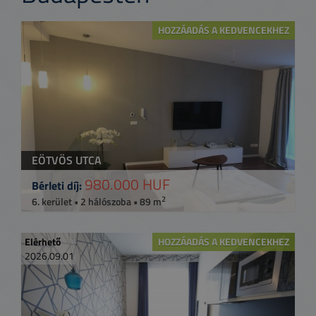
HOZZÁADÁS A KEDVENCEKHEZ
EÖTVÖS UTCA
980.000 HUF
Bérleti díj:
2
6. kerület • 2 hálószoba • 89 m
Elérhető
HOZZÁADÁS A KEDVENCEKHEZ
2026.09.01