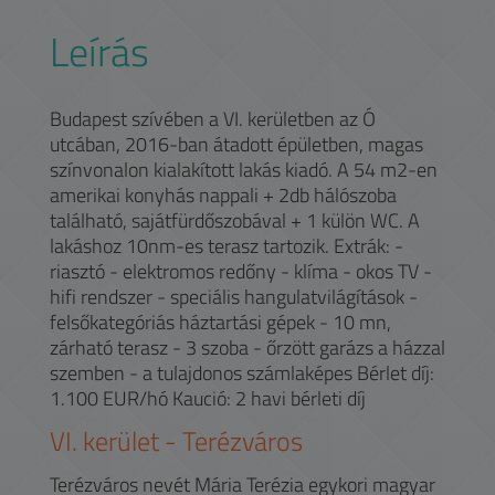
Leírás
Budapest szívében a VI. kerületben az Ó
utcában, 2016-ban átadott épületben, magas
színvonalon kialakított lakás kiadó. A 54 m2-en
amerikai konyhás nappali + 2db hálószoba
található, sajátfürdőszobával + 1 külön WC. A
lakáshoz 10nm-es terasz tartozik. Extrák: -
riasztó - elektromos redőny - klíma - okos TV -
hifi rendszer - speciális hangulatvilágítások -
felsőkategóriás háztartási gépek - 10 mn,
zárható terasz - 3 szoba - őrzött garázs a házzal
szemben - a tulajdonos számlaképes Bérlet díj:
1.100 EUR/hó Kaució: 2 havi bérleti díj
VI.
kerület -
Terézváros
Terézváros nevét Mária Terézia egykori magyar