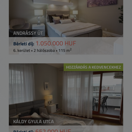
ANDRÁSSY ÚT
1.050.000 HUF
Bérleti díj:
2
6. kerület • 2 hálószoba • 115 m
HOZZÁADÁS A KEDVENCEKHEZ
KÁLDY GYULA UTCA
652.000 HUF