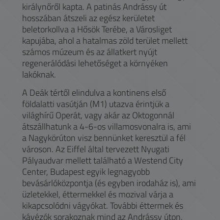
királynőről kapta. A patinás Andrássy út
hosszában átszeli az egész kerületet
beletorkollva a Hősök Terébe, a Városliget
kapujába, ahol a hatalmas zöld terület mellett
számos múzeum és az állatkert nyújt
regenerálódási lehetőséget a környéken
lakóknak.
A Deák tértől elindulva a kontinens első
földalatti vasútján (M1) utazva érintjük a
világhírű Operát, vagy akár az Oktogonnál
átszállhatunk a 4-6-os villamosvonalra is, ami
a Nagykörúton visz bennünket keresztül a fél
városon. Az Eiffel által tervezett Nyugati
Pályaudvar mellett található a Westend City
Center, Budapest egyik legnagyobb
bevásárlóközpontja (és egyben irodaház is), ami
üzletekkel, éttermekkel és mozival várja a
kikapcsolódni vágyókat. További éttermek és
kávézók sorakoznak mind az Andrássy úton,