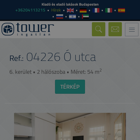
Kiadó és eladó lakások Budapesten
+36204113215
Hírek
Togg
navi
04226
Ó utca
Ref.:
2
6. kerület • 2 hálószoba • Méret: 54 m
TÉRKÉP