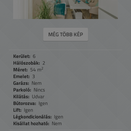
MÉG TÖBB KÉP
Kerület:
6
Hálószobák:
2
2
Méret:
54 m
Emelet:
3
Garázs:
Nem
Parkoló:
Nincs
Kilátás:
Udvar
Bútorozva:
Igen
Lift:
Igen
Légkondicionálás:
Igen
Kisállat hozható:
Nem