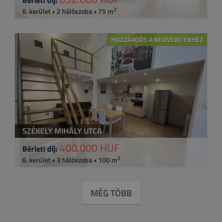
Bérleti díj:
2
6. kerület • 2 hálószoba • 75 m
HOZZÁADÁS A KEDVENCEKHEZ
SZÉKELY MIHÁLY UTCA
400.000 HUF
Bérleti díj:
2
6. kerület • 3 hálószoba • 100 m
MÉG TÖBB