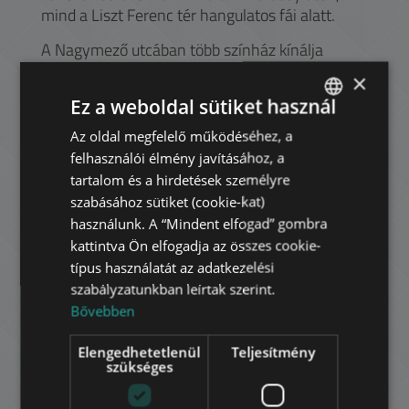
mind a Liszt Ferenc tér hangulatos fái alatt.
A Nagymező utcában több színház kínálja
előadásait a kultúra iránt érdeklődőknek. A
×
kerület Városligethez közel eső része elegáns
Ez a weboldal sütiket használ
villáival számos ország nagykövetségének ad
otthont. A diákok az ELTE Pedagógia
Az oldal megfelelő működéséhez, a
ENGLISH
Pszichológia Kara vagy a Zeneakadémia
felhasználói élmény javításához, a
HUNGARIAN
közelsége miatt preferálhatják a környéket. Az
tartalom és a hirdetések személyre
Andrássy úton több irodaház is várja az elegáns
GERMAN
szabásához sütiket (cookie-kat)
lokációt kereső cégeket.
használunk. A “Mindent elfogad” gombra
FRENCH
kattintva Ön elfogadja az összes cookie-
ITALIAN
típus használatát az adatkezelési
Havi bérleti díj:
szabályzatunkban leírtak szerint.
SPANISH
453.000 HUF
Bővebben
1.250 EUR
RUSSIAN
Elengedhetetlenül
Teljesítmény
az ár nem tartalmazza a közmű díjakat
ARABIC
szükséges
Kapcsolat: