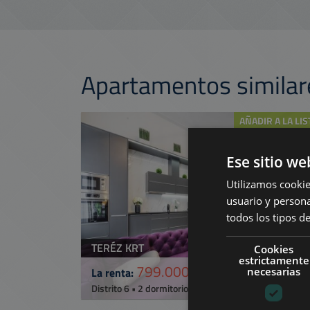
Apartamentos simila
AÑADIR A LA LIS
Ese sitio we
Utilizamos cookie
usuario y persona
todos los tipos de
TERÉZ KRT
Cookies
estrictamente
799.000 HUF
(€2.200)
necesarias
La renta:
2
Distrito 6 • 2 dormitorios • 71 m
Ref:
08867