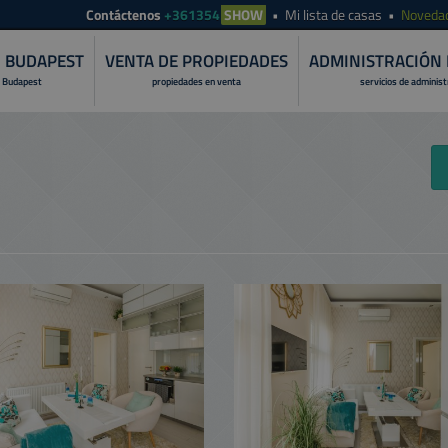
Contáctenos
+361354
SHOW
Mi lista de casas
Noveda
N BUDAPEST
VENTA DE PROPIEDADES
ADMINISTRACIÓN 
 Budapest
propiedades en venta
servicios de adminis