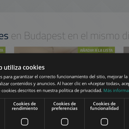
res
en Budapest en el mismo di
TA
AÑADIR A LA LISTA
b utiliza cookies
s para garantizar el correcto funcionamiento del sitio, mejorar la
lizar contenidos y anuncios. Al hacer clic en «Aceptar todas», ace
 cookies descritos en nuestra política de privacidad.
Más informa
KIRÁLY UTCA
Cookies de
Cookies de
Cookies de
rendimiento
preferencias
funcionalidad
363.000 HUF
(€1.000)
La renta:
2
0
Distrito 6 • 1 dormitorios • 65 m
Ref:
7590