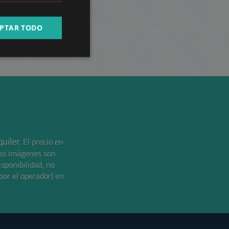
RUSSIAN
PTAR TODO
ARABIC
uiler.
El precio en
as imágenes son
isponibilidad, no
por el operador) en