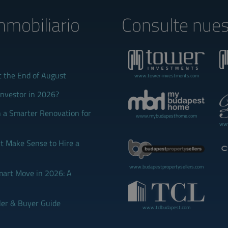
nmobiliario
Consulte nues
t the End of August
www.tower-investments.com
Investor in 2026?
 a Smarter Renovation for
www.mybudapesthome.com
www
 Make Sense to Hire a
www.budapestpropertysellers.com
mart Move in 2026: A
ler & Buyer Guide
www.tclbudapest.com