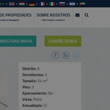
des
DE PROPIEDADES
SOBRE NOSOTROS
tración en Budapest
información y contacto
MOSTRAR MAPA
CONTÁCTENOS
Distrito:
6
Dormitorios:
2
2
Tamaño:
54 m
Piso:
3
Aparcamiento:
No
Vista:
Patio
Amueblado:
Sí