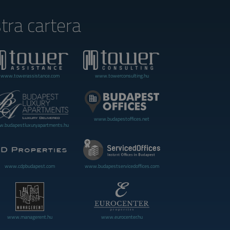
tra cartera
www.towerassistance.com
www.towerconsulting.hu
www.budapestoffices.net
.budapestluxuryapartments.hu
www.cdpbudapest.com
www.budapestservicedoffices.com
www.managerent.hu
www.eurocenter.hu