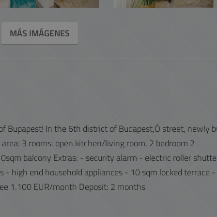
MÁS IMÁGENES
of Bupapest! In the 6th district of Budapest,Ó street, newly bu
 area: 3 rooms: open kitchen/living room, 2 bedroom 2
sqm balcony Extras: - security alarm - electric roller shutte
ts - high end household appliances - 10 sqm locked terrace -
 fee 1.100 EUR/month Deposit: 2 months