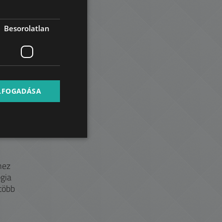
GERMAN
FRENCH
Besorolatlan
ITALIAN
eli
SPANISH
ett
RUSSIAN
ARABIC
ELFOGADÁSA
ztül
kkel
hez
ógia
több