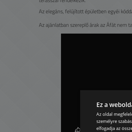
terasszal rendelkezik.
Az elegáns, felújított épületben egyéi kódd
Az ajánlatban szereplő árak az Áfát nem t
Ez a webolda
Az oldal megfelel
személyre szabásá
elfogadja az össz