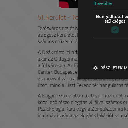
Bővebben
VI.
kerület -
Terézváros
Elengedhetetle
szükséges
Terézváros nevét Mária Terézia egykori ma
az egész kerületet beletorkollva a Hősök Te
számos múzeum és az állatkert nyújt rege
A Deák tértől elindulva a kontinens első fö
akár az Oktogonnál átszállhatunk a 4-6-os
a fél városon. Az Eiffel által tervezett Ny
RÉSZLETEK M
Center, Budapest egyik legnagyobb bevásár
és mozival várja a kikapcsolódni vágyókat
úton, mind a Liszt Ferenc tér hangulatos fái
A Nagymező utcában több színház kínálja el
közel eső része elegáns villáival számos 
Pszichológia Kara vagy a Zeneakadémia kö
irodaház is várja az elegáns lokációt keres