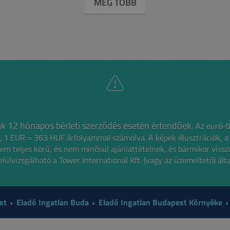
MÉG TÖBB
íjak 12 hónapos bérleti szerződés esetén értendőek.
Az euró-b
gű, 1 EUR = 363 HUF árfolyammal számolva.
A képek illusztrációk, a
em teljes körű, és nem minősül ajánlattételnek,
és bármikor viss
elülvizsgálható a Tower International Kft. (vagy az üzemeltető) álta
st
Eladó Ingatlan Buda
Eladó Ingatlan Budapest Környéke