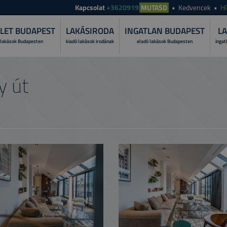
Kapcsolat
+3620919
MUTASD
Kedvencek
Hí
LET BUDAPEST
LAKÁSIRODA
INGATLAN BUDAPEST
LA
 lakások Budapesten
kiadó lakások irodának
eladó lakások Budapesten
ingat
MI A LAKÁS
y út
Fedezze fel, miért bí
folyamatát!
MIÉRT A TO
Ismerje meg szolgált
PRÓBÁLJA K
Tekintese át lakása ü