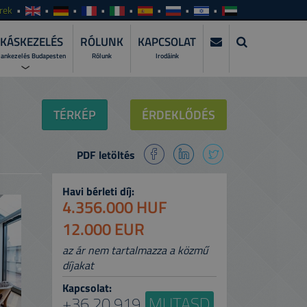
rek
KÁSKEZELÉS
RÓLUNK
KAPCSOLAT
lankezelés Budapesten
Rólunk
Irodáink
KEZELÉS?
TÉRKÉP
ÉRDEKLŐDÉS
zza szakemberre a lakáskiadás teljes
PDF letöltés
WER?
atásunkat és csomagjainkat!
Havi bérleti díj:
I ALKALMAZÁSUNKAT >
4.356.000 HUF
gyeit bárhol, bármikor, naprakészen!
12.000 EUR
az ár nem tartalmazza a közmű
díjakat
Kapcsolat:
+36 20 919
MUTASD