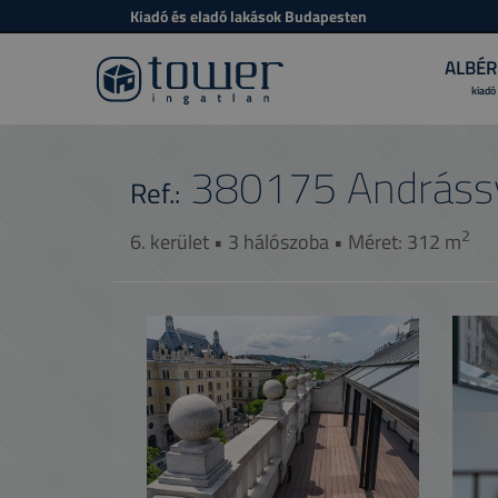
Kiadó és eladó lakások Budapesten
ALBÉR
kiadó
380175
Andráss
Ref.:
2
6. kerület • 3 hálószoba • Méret: 312 m