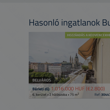
Hasonló ingatlanok 
HOZZÁADÁS A KEDVENCEKH
BELVÁROS
1.016.000 HUF
(€2.800)
Bérleti díj:
2
6. kerület • 2 hálószoba • 75 m
Ref:
3044