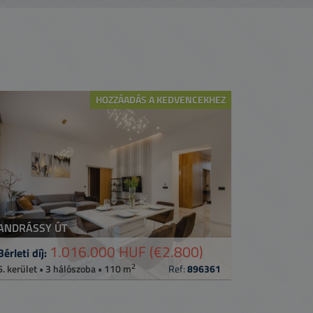
HOZZÁADÁS A KEDVENCEKHEZ
ANDRÁSSY ÚT
1.016.000 HUF
(€2.800)
Bérleti díj:
2
6. kerület • 3 hálószoba • 110 m
Ref:
896361