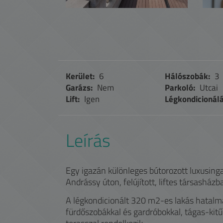
Kerület:
6
Hálószobák:
3
Garázs:
Nem
Parkoló:
Utcai
Lift:
Igen
Légkondicionálá
Leírás
Egy igazán különleges bútorozott luxusinga
Andrássy úton, felújított, liftes társashá
A légkondicionált 320 m2-es lakás hatalma
fürdőszobákkal és gardróbokkal, tágas-kit