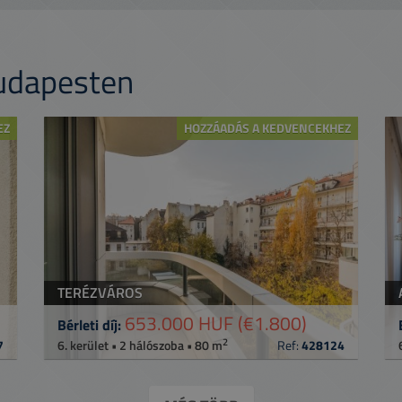
Budapesten
EZ
HOZZÁADÁS A KEDVENCEKHEZ
TERÉZVÁROS
653.000 HUF
(€1.800)
Bérleti díj:
2
7
6. kerület • 2 hálószoba • 80 m
Ref:
428124