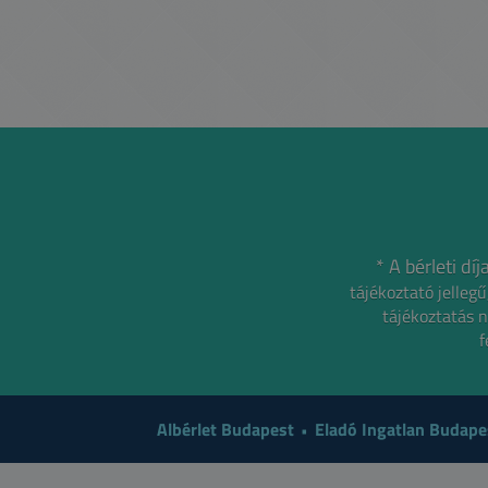
* A bérleti d
tájékoztató jelle
tájékoztatás n
f
Albérlet Budapest
Eladó Ingatlan Budape