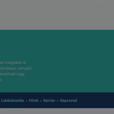
an megadott ár
 leírásban szereplő,
zavonható vagy
l.
Lakáskezelés
Hírek
Karrier
Kapcsolat