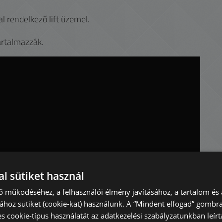
al rendelkező lift üzemel.
artalmazzák.
l sütiket használ
ő működéséhez, a felhasználói élmény javításához, a tartalom és 
hoz sütiket (cookie-kat) használunk. A “Mindent elfogad” gombra
es cookie-típus használatát az adatkezelési szabályzatunkban leírta