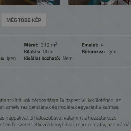
MÉG TÖBB KÉP
2
Méret:
312 m
Emelet:
4
Kilátás:
Utcai
Bútorozva:
Igen
s:
Igen
Kisállat hozható:
Nem
tlant kínálunk bérbeadásra Budapest VI. kerületében, az
zban, amely rezidenciának és irodának egyaránt alkalmas.
s nappalival, 3 hálószobával valamint a hozzátartozó
űnően felszerelt étkezős konyhával, reprezentatív, panorámá