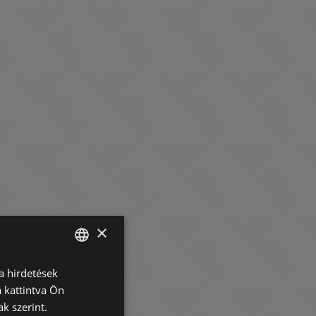
×
a hirdetések
ENGLISH
 kattintva Ön
HUNGARIAN
k szerint.