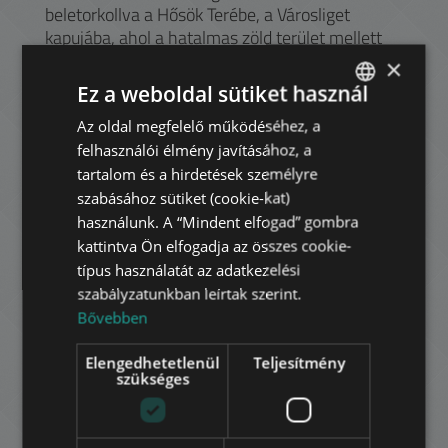
beletorkollva a Hősök Terébe, a Városliget
kapujába, ahol a hatalmas zöld terület mellett
számos múzeum és az állatkert nyújt
×
regenerálódási lehetőséget a környéken
Ez a weboldal sütiket használ
lakóknak.
Az oldal megfelelő működéséhez, a
ENGLISH
A Deák tértől elindulva a kontinens első
felhasználói élmény javításához, a
HUNGARIAN
földalatti vasútján (M1) utazva érintjük a
tartalom és a hirdetések személyre
világhírű Operát, vagy akár az Oktogonnál
GERMAN
szabásához sütiket (cookie-kat)
átszállhatunk a 4-6-os villamosvonalra is, ami
használunk. A “Mindent elfogad” gombra
FRENCH
a Nagykörúton visz bennünket keresztül a fél
kattintva Ön elfogadja az összes cookie-
városon. Az Eiffel által tervezett Nyugati
ITALIAN
típus használatát az adatkezelési
Pályaudvar mellett található a Westend City
szabályzatunkban leírtak szerint.
SPANISH
Center, Budapest egyik legnagyobb
Bővebben
bevásárlóközpontja (és egyben irodaház is), ami
RUSSIAN
üzletekkel, éttermekkel és mozival várja a
Elengedhetetlenül
Teljesítmény
ARABIC
kikapcsolódni vágyókat. További éttermek és
szükséges
kávézók sorakoznak mind az Andrássy úton,
mind a Liszt Ferenc tér hangulatos fái alatt.