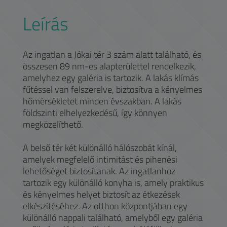
Leírás
Az ingatlan a Jókai tér 3 szám alatt található, és
összesen 89 nm-es alapterülettel rendelkezik,
amelyhez egy galéria is tartozik. A lakás klímás
fűtéssel van felszerelve, biztosítva a kényelmes
hőmérsékletet minden évszakban. A lakás
földszinti elhelyezkedésű, így könnyen
megközelíthető.
A belső tér két különálló hálószobát kínál,
amelyek megfelelő intimitást és pihenési
lehetőséget biztosítanak. Az ingatlanhoz
tartozik egy különálló konyha is, amely praktikus
és kényelmes helyet biztosít az étkezések
elkészítéséhez. Az otthon központjában egy
különálló nappali található, amelyből egy galéria