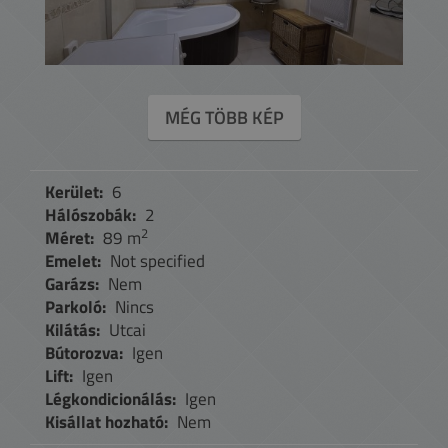
MÉG TÖBB KÉP
Kerület:
6
Hálószobák:
2
2
Méret:
89 m
Emelet:
Not specified
Garázs:
Nem
Parkoló:
Nincs
Kilátás:
Utcai
Bútorozva:
Igen
Lift:
Igen
Légkondicionálás:
Igen
Kisállat hozható:
Nem