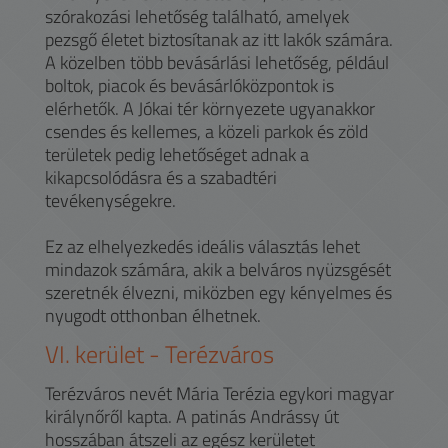
szórakozási lehetőség található, amelyek
pezsgő életet biztosítanak az itt lakók számára.
A közelben több bevásárlási lehetőség, például
boltok, piacok és bevásárlóközpontok is
elérhetők. A Jókai tér környezete ugyanakkor
csendes és kellemes, a közeli parkok és zöld
területek pedig lehetőséget adnak a
kikapcsolódásra és a szabadtéri
tevékenységekre.
Ez az elhelyezkedés ideális választás lehet
mindazok számára, akik a belváros nyüzsgését
szeretnék élvezni, miközben egy kényelmes és
nyugodt otthonban élhetnek.
VI.
kerület -
Terézváros
Terézváros nevét Mária Terézia egykori magyar
királynőről kapta. A patinás Andrássy út
hosszában átszeli az egész kerületet