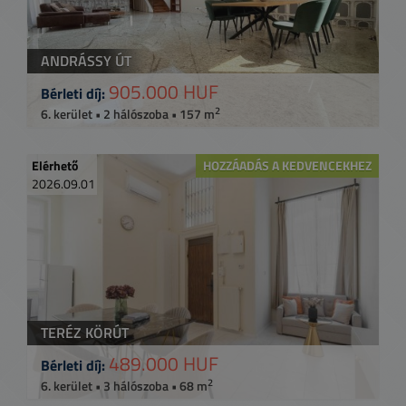
ANDRÁSSY ÚT
905.000 HUF
Bérleti díj:
2
6. kerület • 2 hálószoba • 157 m
Elérhető
HOZZÁADÁS A KEDVENCEKHEZ
2026.09.01
TERÉZ KÖRÚT
489.000 HUF
Bérleti díj:
2
6. kerület • 3 hálószoba • 68 m