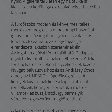
nyílik. A galéria területén egy hálófülke is
kialakításra került, így extra alvóhelyet biztosít a
lakásban.
A fürdőszoba modern és kényelmes, teljes
mértékben megfelel a mindennapi használat
igényeinek. Az ingatlan így ideális választás
lehet azok számára, akik egy tágas, jól
elrendezett lakásban szeretnének élni.
Az ingatlan a Jókai téren található, Budapest
egyik frekventált és közkedvelt részén. A Jókai
tér a belváros szívében helyezkedik el, közel a
Nyugati pályaudvarhoz és az Andrássy úthoz,
amely az UNESCO világörökség része. A
környék kiváló közlekedési kapcsolatokkal
rendelkezik, könnyen elérhetők a metró-,
villamos- és buszjáratok, így bármelyik
városrész egyszerűen megközelíthető.
A környéken számos étterem, kávézó és