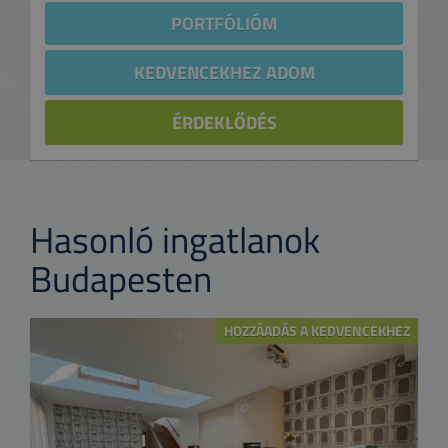
PORTFÓLIÓM
KEDVENCEKHEZ ADOM
ÉRDEKLŐDÉS
Hasonló ingatlanok
Budapesten
HOZZÁADÁS A KEDVENCEKHEZ