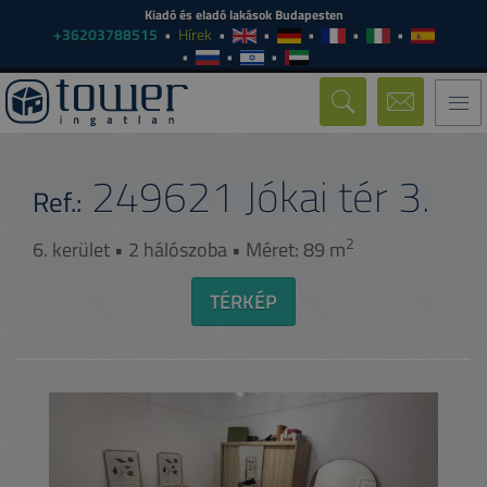
Kiadó és eladó lakások Budapesten
+36203788515
Hírek
Togg
navi
249621
Jókai tér 3.
Ref.:
2
6. kerület • 2 hálószoba • Méret: 89 m
TÉRKÉP