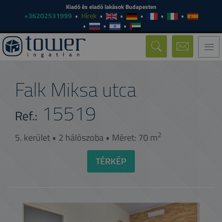
Kiadó és eladó lakások Budapesten
+36202531999
Hírek
Togg
navi
Falk Miksa utca
15519
Ref.:
2
5. kerület • 2 hálószoba • Méret: 70 m
TÉRKÉP