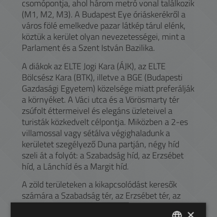
csomópontja, ahol három metró vonal találkozik
(M1, M2, M3). A Budapest Eye óriáskerékről a
város fölé emelkedve pazar látkép tárul elénk,
köztük a kerület olyan nevezetességei, mint a
Parlament és a Szent István Bazilika.
A diákok az ELTE Jogi Kara (ÁJK), az ELTE
Bölcsész Kara (BTK), illetve a BGE (Budapesti
Gazdasági Egyetem) közelsége miatt preferálják
a környéket. A Váci utca és a Vörösmarty tér
zsúfolt éttermeivel és elegáns üzleteivel a
turisták közkedvelt célpontja. Miközben a 2-es
villamossal vagy sétálva végighaladunk a
kerületet szegélyező Duna partján, négy híd
szeli át a folyót: a Szabadság híd, az Erzsébet
híd, a Lánchíd és a Margit híd.
A zöld területeken a kikapcsolódást keresők
számára a Szabadság tér, az Erzsébet tér, az
Olimpia park, a Kossuth tér és a Károlyi kert
×