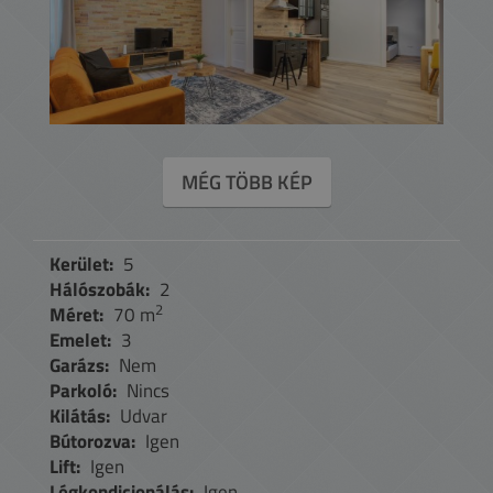
MÉG TÖBB KÉP
Kerület:
5
Hálószobák:
2
2
Méret:
70 m
Emelet:
3
Garázs:
Nem
Parkoló:
Nincs
Kilátás:
Udvar
Bútorozva:
Igen
Lift:
Igen
Légkondicionálás:
Igen