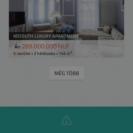
KOSSUTH LUXURY APARTMENT
289.000.000 HUF
Ár:
2
5. kerület • 3 hálószoba • 146 m
MÉG TÖBB