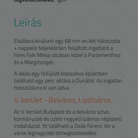
Leírás
Eladásra kínálunk egy 68 nm-es két háloszoba
+ nappalis teljeskörűen felújított ingatlant a
híres Falk Miksa utcában közel a Parlamenthez
és a Margitsziget.
A lakás egy fellújíott klasszikus épületben
található egy perc sétára a Dunától. Az ingatlan
hosszútávra ki van adva.
V.
kerület -
Belváros, Lipótváros
Az V. kerület Budapest és a belváros szíve,
kormányzati és üzleti negyed számos népszerű
irodaházzal. Itt található a Deák Ferenc tér a
város legnagyobb tömegközlekedési