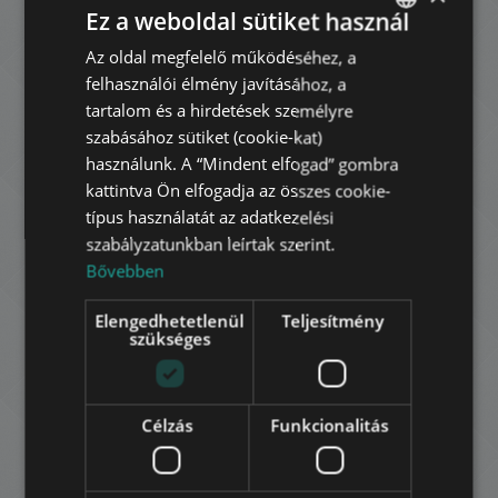
biztosíthat teret. A legközelebbi
Ez a weboldal sütiket használ
bevásárlóközpont a Westend City Center, a
Nyugati Pályaudvar mellett, ahonnan vonattal
Az oldal megfelelő működéséhez, a
ENGLISH
vagy az M3 metróval és egy átszállással a Liszt
felhasználói élmény javításához, a
HUNGARIAN
Ferenc repülőteret is viszonylag gyorsan
tartalom és a hirdetések személyre
elérhetjük.
GERMAN
szabásához sütiket (cookie-kat)
használunk. A “Mindent elfogad” gombra
FRENCH
kattintva Ön elfogadja az összes cookie-
Eladási ár:
ITALIAN
típus használatát az adatkezelési
183.000.000 HUF
szabályzatunkban leírtak szerint.
SPANISH
500.000 EUR
Bővebben
RUSSIAN
Kapcsolat:
Elengedhetetlenül
Teljesítmény
ARABIC
szükséges
Célzás
Funkcionalitás