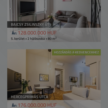
BAJCSY ZSILINSZKY ÚT
128.000.000 HUF
Ár:
2
5. kerület • 2 hálószoba • 80 m
HOZZÁADÁS A KEDVENCEKHEZ
HERCEGPRÍMÁS UTCA
176.000.000 HUF
Ár: