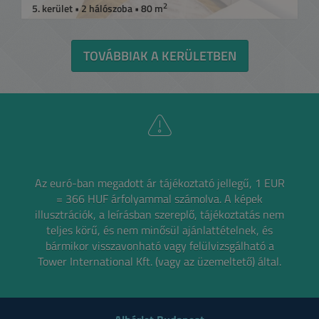
2
5. kerület • 2 hálószoba • 80 m
TOVÁBBIAK A KERÜLETBEN
Az euró-ban megadott ár tájékoztató jellegű, 1 EUR
= 366 HUF árfolyammal számolva.
A képek
illusztrációk, a leírásban szereplő, tájékoztatás nem
teljes körű, és nem minősül ajánlattételnek,
és
bármikor visszavonható vagy felülvizsgálható a
Tower International Kft. (vagy az üzemeltető) által.