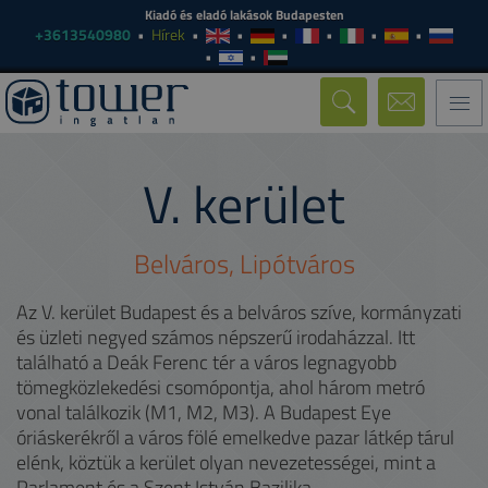
Kiadó és eladó lakások Budapesten
+3613540980
Hírek
Togg
navi
V.
kerület
Belváros, Lipótváros
Az V. kerület Budapest és a belváros szíve, kormányzati
és üzleti negyed számos népszerű irodaházzal. Itt
található a Deák Ferenc tér a város legnagyobb
tömegközlekedési csomópontja, ahol három metró
vonal találkozik (M1, M2, M3). A Budapest Eye
óriáskerékről a város fölé emelkedve pazar látkép tárul
elénk, köztük a kerület olyan nevezetességei, mint a
Parlament és a Szent István Bazilika.