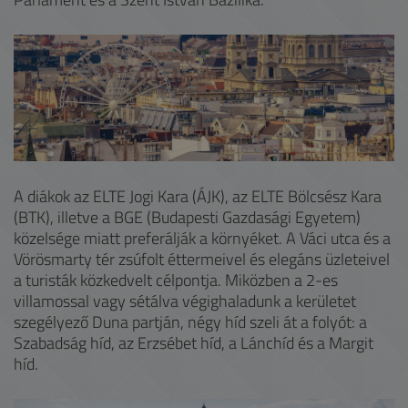
A diákok az ELTE Jogi Kara (ÁJK), az ELTE Bölcsész Kara
(BTK), illetve a BGE (Budapesti Gazdasági Egyetem)
közelsége miatt preferálják a környéket. A Váci utca és a
Vörösmarty tér zsúfolt éttermeivel és elegáns üzleteivel
a turisták közkedvelt célpontja. Miközben a 2-es
villamossal vagy sétálva végighaladunk a kerületet
szegélyező Duna partján, négy híd szeli át a folyót: a
Szabadság híd, az Erzsébet híd, a Lánchíd és a Margit
híd.