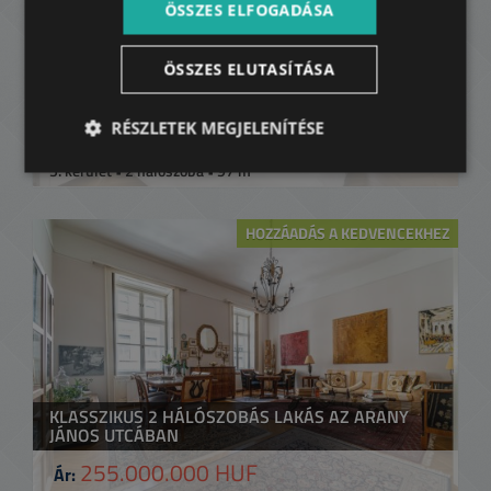
ÖSSZES ELFOGADÁSA
ÖSSZES ELUTASÍTÁSA
VADÁSZ UTCA AIRBNB
RÉSZLETEK MEGJELENÍTÉSE
229.000.000 HUF
Ár:
2
5. kerület • 2 hálószoba • 97 m
HOZZÁADÁS A KEDVENCEKHEZ
KLASSZIKUS 2 HÁLÓSZOBÁS LAKÁS AZ ARANY
JÁNOS UTCÁBAN
255.000.000 HUF
Ár: