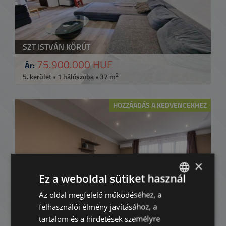
SZT ISTVÁN KÖRÚT
75.900.000 HUF
Ár:
2
5. kerület • 1 hálószoba • 37 m
HOZZÁADÁS A KEDVENCEKHEZ
×
Ez a weboldal sütiket használ
Az oldal megfelelő működéséhez, a
ENGLISH
ALKOTMÁNY UTCA
felhasználói élmény javításához, a
HUNGARIAN
110.000.000 HUF
Ár:
tartalom és a hirdetések személyre
2