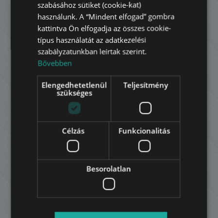
5. kerület • 1 hálószoba • 56 m
GERMAN
szabásához sütiket (cookie-kat)
használunk. A “Mindent elfogad” gombra
FRENCH
kattintva Ön elfogadja az összes cookie-
HOZZÁADÁS A KEDVENCEKHEZ
ITALIAN
típus használatát az adatkezelési
szabályzatunkban leírtak szerint.
SPANISH
Bővebben
RUSSIAN
Elengedhetetlenül
Teljesítmény
ARABIC
szükséges
PETŐFI SÁNDOR UTCA
Célzás
Funkcionalitás
161.040.000 HUF
Ár:
2
5. kerület • 3 hálószoba • 82 m
Besorolatlan
HOZZÁADÁS A KEDVENCEKHEZ