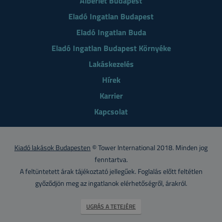
Albérlet Budapest
Eladó Ingatlan Budapest
Eladó Ingatlan Buda
Eladó Ingatlan Budapest Környéke
Lakáskezelés
Hírek
Karrier
Kapcsolat
Kiadó lakások Budapesten
© Tower International 2018. Minden jog
fenntartva.
A feltüntetett árak tájékoztató jellegűek. Foglalás előtt feltétlen
győződjön meg az ingatlanok elérhetőségről, árakról.
UGRÁS A TETEJÉRE