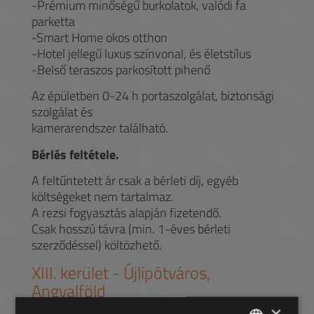
-Prémium minőségű burkolatok, valódi fa
parketta
-Smart Home okos otthon
-Hotel jellegű luxus színvonal, és életstílus
-Belső teraszos parkosított pihenő
Az épületben 0-24 h portaszolgálat, biztonsági
szolgálat és
kamerarendszer található.
Bérlés feltétele.
A feltűntetett ár csak a bérleti díj, egyéb
költségeket nem tartalmaz.
A rezsi fogyasztás alapján fizetendő.
Csak hosszú távra (min. 1-éves bérleti
szerződéssel) költözhető.
XIII.
kerület -
Újlipótváros,
Angyalföld
×