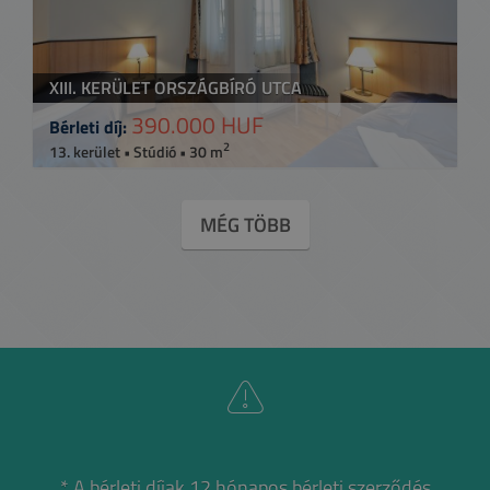
XIII. KERÜLET ORSZÁGBÍRÓ UTCA
390.000 HUF
Bérleti díj:
2
13. kerület • Stúdió • 30 m
MÉG TÖBB
* A bérleti díjak 12 hónapos bérleti szerződés