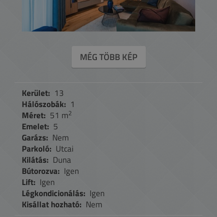
MÉG TÖBB KÉP
Kerület:
13
Hálószobák:
1
2
Méret:
51 m
Emelet:
5
Garázs:
Nem
Parkoló:
Utcai
Kilátás:
Duna
Bútorozva:
Igen
Lift:
Igen
Légkondicionálás:
Igen
Kisállat hozható:
Nem