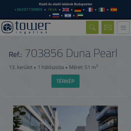
Kiadó és eladó lakások Budapesten
+36207730805
Hírek
Togg
navi
703856
Duna Pearl
Ref.:
2
13. kerület • 1 hálószoba • Méret: 51 m
TÉRKÉP