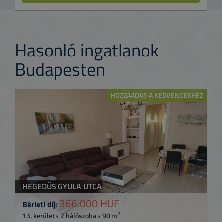
Hasonló ingatlanok
Budapesten
HOZZÁADÁS A KEDVENCEKHEZ
HEGEDŰS GYULA UTCA
366.000 HUF
Bérleti díj:
2
13. kerület • 2 hálószoba • 90 m