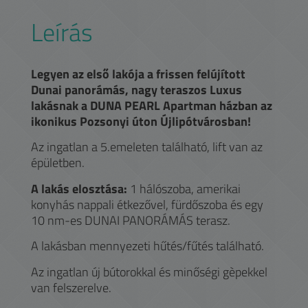
Leírás
Legyen az első lakója a frissen felújított
Dunai panorámás, nagy teraszos Luxus
lakásnak a DUNA PEARL Apartman házban az
ikonikus Pozsonyi úton Újlipótvárosban!
Az ingatlan a 5.emeleten található, lift van az
épületben.
A lakás elosztása:
1 hálószoba, amerikai
konyhás nappali étkezővel, fürdőszoba és egy
10 nm-es DUNAI PANORÁMÁS terasz.
A lakásban mennyezeti hűtés/fűtés található.
Az ingatlan új bútorokkal és minőségi gèpekkel
van felszerelve.