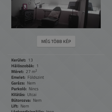
MÉG TÖBB KÉP
Kerület:
13
Hálószobák:
1
2
Méret:
27 m
Emelet:
Földszint
Garázs:
Nem
Parkoló:
Nincs
Kilátás:
Utcai
Bútorozva:
Nem
Lift:
Nem
Légkondicionálás:
Igen