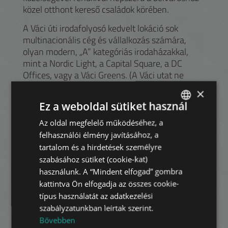
közel otthont kereső családok körében.
A Váci úti irodafolyosó kedvelt lokáció sok
multinacionális cég és vállalkozás számára,
olyan modern, „A” kategóriás irodaházakkal,
mint a Nordic Light, a Capital Square, a DC
Offices, vagy a Váci Greens. (A Váci utat ne
keverjük össze az V. kerületben található híres
×
bevásárló utcával, a Váci utcával.)
Ez a weboldal sütiket használ
Akik kikapcsolódást és vásárlási lehetőséget
Az oldal megfelelő működéséhez, a
ENGLISH
keresnek a Nyugati Pályaudvar mellett található
felhasználói élmény javításához, a
Westend City Center, illetve az M3-as vonalán
HUNGARIAN
tartalom és a hirdetések személyre
kijjebb elhelyezkedő Duna Plaza várja őket
GERMAN
szabásához sütiket (cookie-kat)
üzletekkel, éttermekkel és mozival. A
használunk. A “Mindent elfogad” gombra
FRENCH
kultúra kedvelői még a Szent István körúton
kattintva Ön elfogadja az összes cookie-
található Vígszínház előadásait élvezhetik. Nyári
ITALIAN
típus használatát az adatkezelési
melegben a Dagály Strandfürdő várja a hűsölni
szabályzatunkban leírtak szerint.
SPANISH
vágyókat.
Bővebben
RUSSIAN