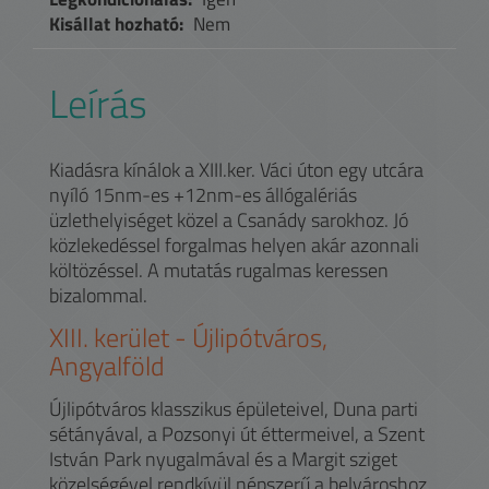
Kisállat hozható:
Nem
Leírás
Kiadásra kínálok a XIII.ker. Váci úton egy utcára
nyíló 15nm-es +12nm-es állógalériás
üzlethelyiséget közel a Csanády sarokhoz. Jó
közlekedéssel forgalmas helyen akár azonnali
költözéssel. A mutatás rugalmas keressen
bizalommal.
XIII.
kerület -
Újlipótváros,
Angyalföld
Újlipótváros klasszikus épületeivel, Duna parti
sétányával, a Pozsonyi út éttermeivel, a Szent
István Park nyugalmával és a Margit sziget
közelségével rendkívül népszerű a belvároshoz