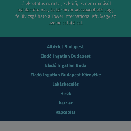
tájékoztatás nem teljes körű, és nem minősül
ajánlattételnek,
és bármikor visszavonható vagy
felülvizsgálható a Tower International Kft. (vagy az
üzemeltető) által.
Albérlet Budapest
Eladó Ingatlan Budapest
Eladó Ingatlan Buda
Eladó Ingatlan Budapest Környéke
Lakáskezelés
Hírek
Karrier
Kapcsolat