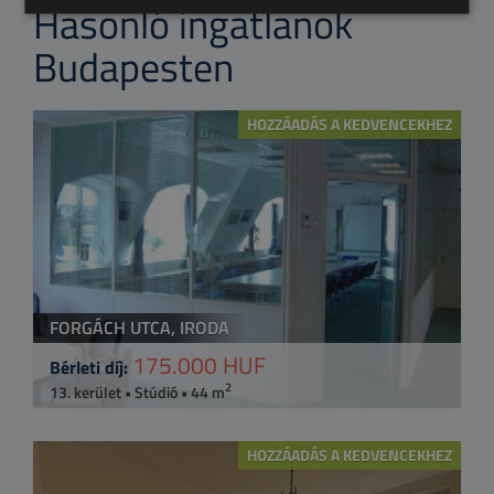
Hasonló ingatlanok
Budapesten
HOZZÁADÁS A KEDVENCEKHEZ
FORGÁCH UTCA, IRODA
175.000 HUF
Bérleti díj:
2
13. kerület • Stúdió • 44 m
HOZZÁADÁS A KEDVENCEKHEZ