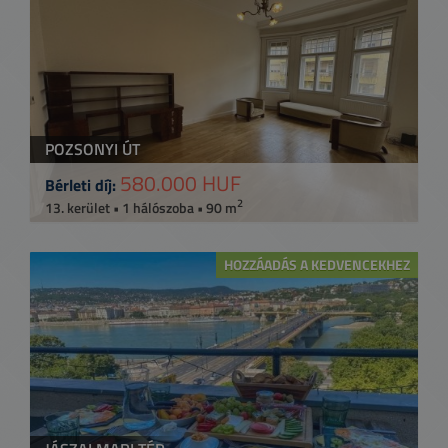
POZSONYI ÚT
580.000 HUF
Bérleti díj:
2
13. kerület • 1 hálószoba • 90 m
HOZZÁADÁS A KEDVENCEKHEZ