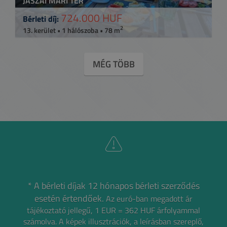
JÁSZAI MARI TÉR
724.000 HUF
Bérleti díj:
2
13. kerület • 1 hálószoba • 78 m
MÉG TÖBB
* A bérleti díjak 12 hónapos bérleti szerződés
esetén értendőek.
Az euró-ban megadott ár
tájékoztató jellegű, 1 EUR = 362 HUF árfolyammal
számolva.
A képek illusztrációk, a leírásban szereplő,