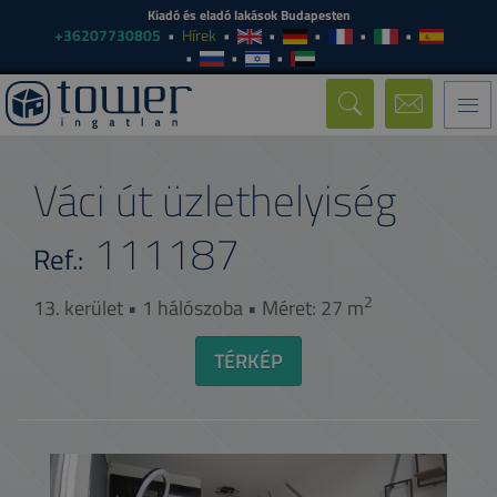
Kiadó és eladó lakások Budapesten
+36207730805
Hírek
Togg
navi
Váci út üzlethelyiség
111187
Ref.:
2
13. kerület • 1 hálószoba • Méret: 27 m
TÉRKÉP