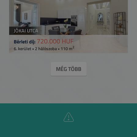
JÓKAI UTCA
720.000 HUF
Bérleti díj:
2
6. kerület • 2 hálószoba • 110 m
MÉG TÖBB