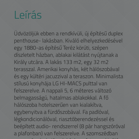
Leírás
Üdvözöljük ebben a rendkívüli, új építésű duplex
penthouse- lakásban. Kiváló elhelyezkedésével
egy 1880-as építésű Teréz körúti, szépen
díszletelt házban, ablakai kilátást nyújtanak a
Király utcára. A lakás 133 m2, egy 32 m2
terasszal. Amerikai konyhás, két hálószobával
és egy kültéri jacuzzival a teraszon. Minimalista
stílusú konyhája LG HI-MACS pulttal van
felszerelve. A nappali 5, 6 méteres változó
belmagasságú, hatalmas ablakokkal. A fő
hálószoba hotelszerűen van kialakítva,
egybenyitva a fürdőszobával. Fa padlóval,
légkondicionálóval, riasztóberendezéssel és
beépített audio- rendszerrel (8 pár hangszóróval
a plafonban) van felszerelve. A szomszédban