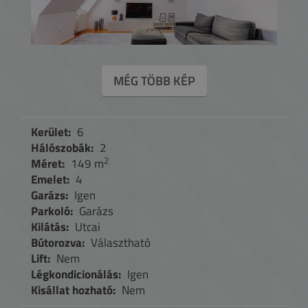
MÉG TÖBB KÉP
Kerület:
6
Hálószobák:
2
2
Méret:
149 m
Emelet:
4
Garázs:
Igen
Parkoló:
Garázs
Kilátás:
Utcai
Bútorozva:
Választható
Lift:
Nem
Légkondicionálás:
Igen
Kisállat hozható:
Nem