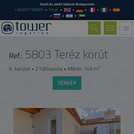
Kiadó és eladó lakások Budapesten
+36207730805
Hírek
Togg
navi
5803
Teréz körút
Ref.:
2
6. kerület • 2 hálószoba • Méret: 149 m
TÉRKÉP