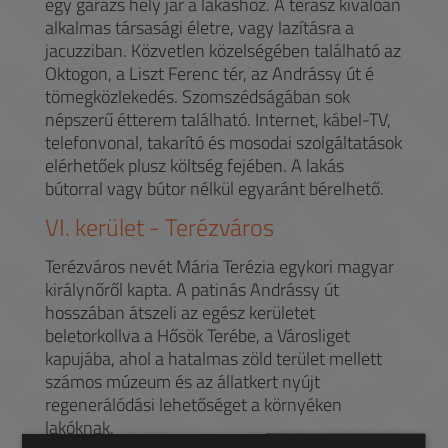
egy garázs hely jár a lakáshoz. A terasz kiválóan
alkalmas társasági életre, vagy lazításra a
jacuzziban. Közvetlen közelségében található az
Oktogon, a Liszt Ferenc tér, az Andrássy út é
tömegközlekedés. Szomszédságában sok
népszerű étterem található. Internet, kábel-TV,
telefonvonal, takarító és mosodai szolgáltatások
elérhetőek plusz költség fejében. A lakás
bútorral vagy bútor nélkül egyaránt bérelhető.
VI.
kerület -
Terézváros
Terézváros nevét Mária Terézia egykori magyar
királynőről kapta. A patinás Andrássy út
hosszában átszeli az egész kerületet
beletorkollva a Hősök Terébe, a Városliget
kapujába, ahol a hatalmas zöld terület mellett
számos múzeum és az állatkert nyújt
regenerálódási lehetőséget a környéken
lakóknak.