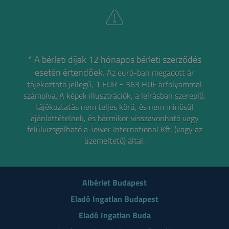
* A bérleti díjak 12 hónapos bérleti szerződés
esetén értendőek.
Az euró-ban megadott ár
tájékoztató jellegű, 1 EUR = 363 HUF árfolyammal
számolva.
A képek illusztrációk, a leírásban szereplő,
tájékoztatás nem teljes körű, és nem minősül
ajánlattételnek,
és bármikor visszavonható vagy
felülvizsgálható a Tower International Kft. (vagy az
üzemeltető) által.
Albérlet Budapest
Eladó Ingatlan Budapest
Eladó Ingatlan Buda