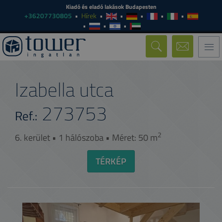
Kiadó és eladó lakások Budapesten
+36207730805
Hírek
Togg
navi
Izabella utca
273753
Ref.:
2
6. kerület • 1 hálószoba • Méret: 50 m
TÉRKÉP