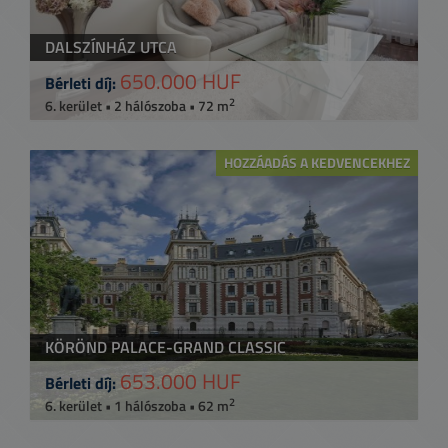
DALSZÍNHÁZ UTCA
650.000 HUF
Bérleti díj:
2
6. kerület • 2 hálószoba • 72 m
HOZZÁADÁS A KEDVENCEKHEZ
KÖRÖND PALACE-GRAND CLASSIC
653.000 HUF
Bérleti díj:
2
6. kerület • 1 hálószoba • 62 m