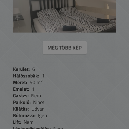
MÉG TÖBB KÉP
Kerület:
6
Hálószobák:
1
2
Méret:
50 m
Emelet:
1
Garázs:
Nem
Parkoló:
Nincs
Kilátás:
Udvar
Bútorozva:
Igen
Lift:
Nem
Légkondicionálás:
Nem