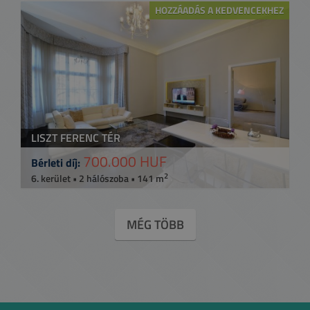
HOZZÁADÁS A KEDVENCEKHEZ
LISZT FERENC TÉR
700.000 HUF
Bérleti díj:
2
6. kerület • 2 hálószoba • 141 m
MÉG TÖBB