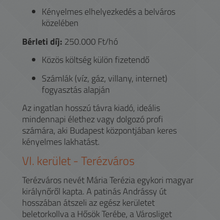
Kényelmes elhelyezkedés a belváros
közelében
Bérleti díj:
250.000 Ft/hó
Közös költség külön fizetendő
Számlák (víz, gáz, villany, internet)
fogyasztás alapján
Az ingatlan hosszú távra kiadó, ideális
mindennapi élethez vagy dolgozó profi
számára, aki Budapest központjában keres
kényelmes lakhatást.
VI.
kerület -
Terézváros
Terézváros nevét Mária Terézia egykori magyar
királynőről kapta. A patinás Andrássy út
hosszában átszeli az egész kerületet
beletorkollva a Hősök Terébe, a Városliget