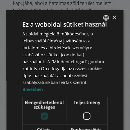
kapujába, ahol a hatalmas zöld terület mellett
számos múzeum és az állatkert nyújt
regenerálódási lehetőséget a környéken
×
lakóknak.
Ez a weboldal sütiket használ
A Deák tértől elindulva a kontinens első
Az oldal megfelelő működéséhez, a
ENGLISH
földalatti vasútján (M1) utazva érintjük a
felhasználói élmény javításához, a
HUNGARIAN
világhírű Operát, vagy akár az Oktogonnál
tartalom és a hirdetések személyre
átszállhatunk a 4-6-os villamosvonalra is, ami
GERMAN
szabásához sütiket (cookie-kat)
a Nagykörúton visz bennünket keresztül a fél
használunk. A “Mindent elfogad” gombra
FRENCH
városon. Az Eiffel által tervezett Nyugati
kattintva Ön elfogadja az összes cookie-
Pályaudvar mellett található a Westend City
ITALIAN
típus használatát az adatkezelési
Center, Budapest egyik legnagyobb
szabályzatunkban leírtak szerint.
SPANISH
bevásárlóközpontja (és egyben irodaház is), ami
Bővebben
RUSSIAN
üzletekkel, éttermekkel és mozival várja a
kikapcsolódni vágyókat. További éttermek és
Elengedhetetlenül
Teljesítmény
ARABIC
kávézók sorakoznak mind az Andrássy úton,
szükséges
mind a Liszt Ferenc tér hangulatos fái alatt.
A Nagymező utcában több színház kínálja
Célzás
Funkcionalitás