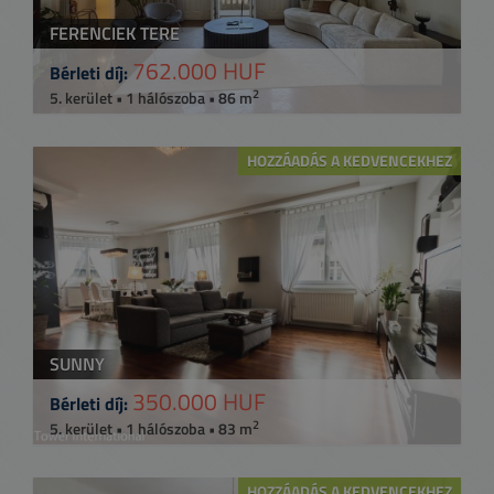
FERENCIEK TERE
762.000 HUF
Bérleti díj:
2
5. kerület • 1 hálószoba • 86 m
HOZZÁADÁS A KEDVENCEKHEZ
SUNNY
350.000 HUF
Bérleti díj:
2
5. kerület • 1 hálószoba • 83 m
HOZZÁADÁS A KEDVENCEKHEZ