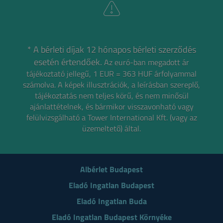
* A bérleti díjak 12 hónapos bérleti szerződés
esetén értendőek.
Az euró-ban megadott ár
tájékoztató jellegű, 1 EUR = 363 HUF árfolyammal
számolva.
A képek illusztrációk, a leírásban szereplő,
tájékoztatás nem teljes körű, és nem minősül
ajánlattételnek,
és bármikor visszavonható vagy
felülvizsgálható a Tower International Kft. (vagy az
üzemeltető) által.
Albérlet Budapest
Eladó Ingatlan Budapest
Eladó Ingatlan Buda
Eladó Ingatlan Budapest Környéke