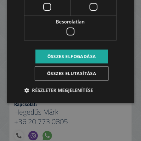
Olimpia park, a Kossuth tér és a Károlyi kert
biztosíthat teret. A legközelebbi
bevásárlóközpont a Westend City Center, a
Besorolatlan
Nyugati Pályaudvar mellett, ahonnan vonattal
vagy az M3 metróval és egy átszállással a Liszt
Ferenc repülőteret is viszonylag gyorsan
elérhetjük.
ÖSSZES ELFOGADÁSA
Havi bérleti díj:
799.000 HUF
ÖSSZES ELUTASÍTÁSA
2.200 EUR
RÉSZLETEK MEGJELENÍTÉSE
az ár nem tartalmazza a közmű díjakat
Kapcsolat:
Hegedűs Márk
+36 20 773 0805