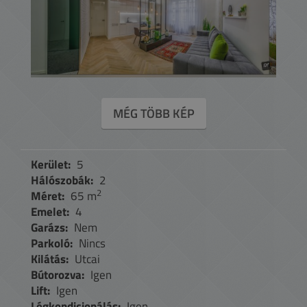
MÉG TÖBB KÉP
Kerület:
5
Hálószobák:
2
2
Méret:
65 m
Emelet:
4
Garázs:
Nem
Parkoló:
Nincs
Kilátás:
Utcai
Bútorozva:
Igen
Lift:
Igen
Légkondicionálás:
Igen