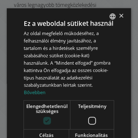
város legnagyobb tömegközlekedési
csomópontja, ahol három metró vonal találkozik
×
(M1, M2, M3). A Budapest Eye óriáskerékről a
Ez a weboldal sütiket használ
város fölé emelkedve pazar látkép tárul elénk,
köztük a kerület olyan nevezetességei, mint a
Az oldal megfelelő működéséhez, a
ENGLISH
Parlament és a Szent István Bazilika.
felhasználói élmény javításához, a
HUNGARIAN
tartalom és a hirdetések személyre
A diákok az ELTE Jogi Kara (ÁJK), az ELTE
GERMAN
szabásához sütiket (cookie-kat)
Bölcsész Kara (BTK), illetve a BGE (Budapesti
használunk. A “Mindent elfogad” gombra
FRENCH
Gazdasági Egyetem) közelsége miatt preferálják
kattintva Ön elfogadja az összes cookie-
a környéket. A Váci utca és a Vörösmarty tér
ITALIAN
típus használatát az adatkezelési
zsúfolt éttermeivel és elegáns üzleteivel a
szabályzatunkban leírtak szerint.
SPANISH
turisták közkedvelt célpontja. Miközben a 2-es
Bővebben
villamossal vagy sétálva végighaladunk a
RUSSIAN
kerületet szegélyező Duna partján, négy híd
Elengedhetetlenül
Teljesítmény
ARABIC
szeli át a folyót: a Szabadság híd, az Erzsébet
szükséges
híd, a Lánchíd és a Margit híd.
A zöld területeken a kikapcsolódást keresők
számára a Szabadság tér, az Erzsébet tér, az
Célzás
Funkcionalitás