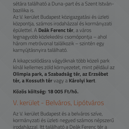
sétára található a Duna-part és a Szent István-
bazilika is.
Az V. kerület Budapest közigazgatási és üzleti
központja, számos irodaházzal és kormányzati
épülettel. A
Deák Ferenc tér
, a város
legnagyobb közlekedési csomópontja – ahol
három metróvonal találkozik – szintén egy
karnyújtásnyira található.
A kikapcsolódásra vágyóknak több közeli park
kínál kellemes zöld környezetet, mint például az
Olimpia park, a Szabadság tér, az Erzsébet
tér, a Kossuth tér
vagy a
Károlyi kert
.
Közös költség: 18 005 Ft/hó.
V.
kerület -
Belváros, Lipótváros
Az V. kerület Budapest és a belváros szíve,
kormányzati és üzleti negyed számos népszerű
irodaházzal. Itt található a Deák Ferenc tér a