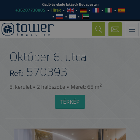
Kiadó és eladó lakások Budapesten
+36207730805
Hírek
Togg
navi
Október 6. utca
570393
Ref.:
2
5. kerület • 2 hálószoba • Méret: 65 m
TÉRKÉP