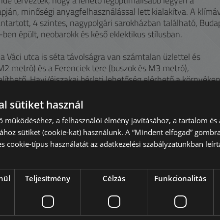
ide tervezték, hogy a lehető legoptimálisabb legyen a
apján, minőségi anyagfelhasználással lett kialakítva. A klímá
bantartott, 4 szintes, nagypolgári sarokházban található, Buda
ben épült, neobarokk és késő eklektikus stílusban.
 a Váci utca is séta távolságra van számtalan üzlettel és
 M2 metró) és a Ferenciek tere (buszok és M3 metró),
thető. Havi/éjszakai bérleti lehetőség elérhető a környéke
l sütiket használ
ő működéséhez, a felhasználói élmény javításához, a tartalom és 
, kormányzati és üzleti negyed számos népszerű irodaházzal. 
hoz sütiket (cookie-kat) használunk. A “Mindent elfogad” gombra
agyobb tömegközlekedési csomópontja, ahol három metró von
es cookie-típus használatát az adatkezelési szabályzatunkban leírta
iáskerékről a város fölé emelkedve pazar látkép tárul elénk,
t a Parlament és a Szent István Bazilika.
nül
Teljesítmény
Célzás
Funkcionalitás
Bölcsész Kara (BTK), illetve a BGE (Budapesti Gazdasági Egye
Váci utca és a Vörösmarty tér zsúfolt éttermeivel és elegáns
. Miközben a 2-es villamossal vagy sétálva végighaladunk a
 szeli át a folyót: a Szabadság híd, az Erzsébet híd, a Lánchí