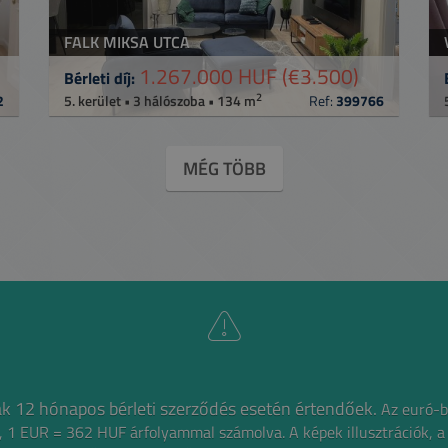
FALK MIKSA UTCA
1.267.000 HUF
(€3.500)
Bérleti díj:
2
2
5. kerület • 3 hálószoba • 134 m
Ref:
399766
MÉG TÖBB
íjak 12 hónapos bérleti szerződés esetén értendőek.
Az euró-b
gű, 1 EUR = 362 HUF árfolyammal számolva.
A képek illusztrációk, a