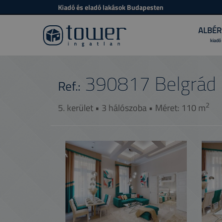
Kiadó és eladó lakások Budapesten
ALBÉR
kiadó
390817
Belgrád 
Ref.:
2
5. kerület • 3 hálószoba • Méret: 110 m