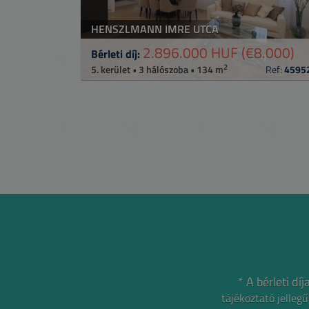
HENSZLMANN IMRE UTCA
2.896.000 HUF
(€8.000)
Bérleti díj:
2
5. kerület • 3 hálószoba • 134 m
Ref:
4595
* A bérleti d
tájékoztató jelle