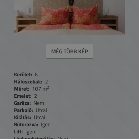
MÉG TÖBB KÉP
Kerület:
6
Hálószobák:
2
2
Méret:
107 m
Emelet:
2
Garázs:
Nem
Parkoló:
Utcai
Kilátás:
Utcai
Bútorozva:
Igen
Lift:
Igen
Légkondicionálás:
Nem