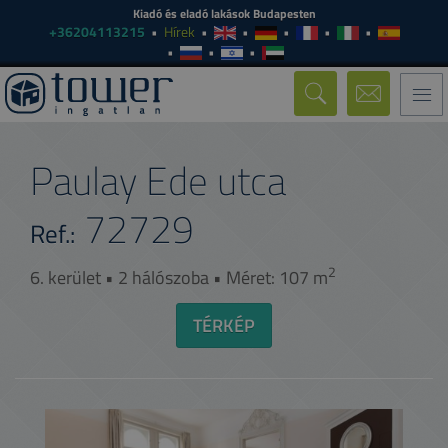
Kiadó és eladó lakások Budapesten
+36204113215
Hírek
Togg
navi
Paulay Ede utca
72729
Ref.:
2
6. kerület • 2 hálószoba • Méret: 107 m
TÉRKÉP