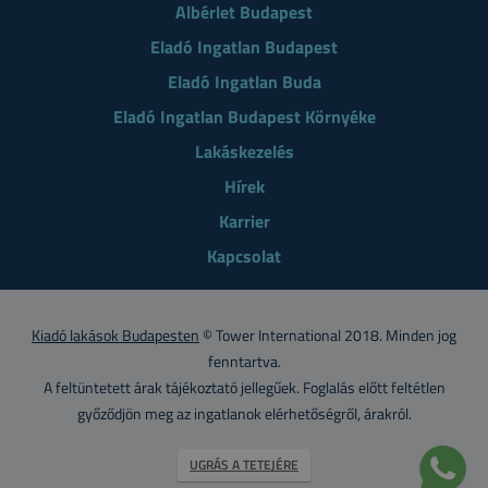
Albérlet Budapest
Eladó Ingatlan Budapest
Eladó Ingatlan Buda
Eladó Ingatlan Budapest Környéke
Lakáskezelés
Hírek
Karrier
Kapcsolat
Kiadó lakások Budapesten
© Tower International 2018. Minden jog
fenntartva.
A feltüntetett árak tájékoztató jellegűek. Foglalás előtt feltétlen
győződjön meg az ingatlanok elérhetőségről, árakról.
UGRÁS A TETEJÉRE