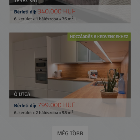
TEREZ KRT
340.000 HUF
Bérleti díj:
2
6. kerület • 1 hálószoba • 76 m
HOZZÁADÁS A KEDVENCEKHEZ
Ó UTCA
799.000 HUF
Bérleti díj:
2
6. kerület • 2 hálószoba • 98 m
MÉG TÖBB