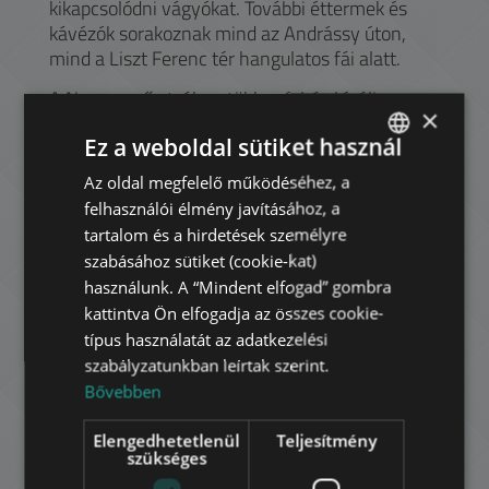
kikapcsolódni vágyókat. További éttermek és
kávézók sorakoznak mind az Andrássy úton,
mind a Liszt Ferenc tér hangulatos fái alatt.
A Nagymező utcában több színház kínálja
×
előadásait a kultúra iránt érdeklődőknek. A
Ez a weboldal sütiket használ
kerület Városligethez közel eső része elegáns
villáival számos ország nagykövetségének ad
Az oldal megfelelő működéséhez, a
ENGLISH
otthont. A diákok az ELTE Pedagógia
felhasználói élmény javításához, a
HUNGARIAN
Pszichológia Kara vagy a Zeneakadémia
tartalom és a hirdetések személyre
közelsége miatt preferálhatják a környéket. Az
GERMAN
szabásához sütiket (cookie-kat)
Andrássy úton több irodaház is várja az elegáns
használunk. A “Mindent elfogad” gombra
FRENCH
lokációt kereső cégeket.
kattintva Ön elfogadja az összes cookie-
ITALIAN
típus használatát az adatkezelési
szabályzatunkban leírtak szerint.
SPANISH
Havi bérleti díj:
805.000 HUF
Bővebben
RUSSIAN
2.200 EUR
Elengedhetetlenül
Teljesítmény
ARABIC
szükséges
az ár nem tartalmazza a közmű díjakat