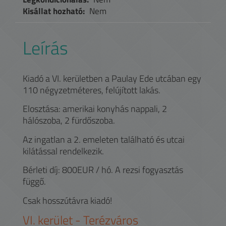
Kisállat hozható:
Nem
Leírás
Kiadó a VI. kerületben a Paulay Ede utcában egy
110 négyzetméteres, felújított lakás.
Elosztása: amerikai konyhás nappali, 2
hálószoba, 2 fürdőszoba.
Az ingatlan a 2. emeleten található és utcai
kilátással rendelkezik.
Bérleti díj: 800EUR / hó. A rezsi fogyasztás
függő.
Csak hosszútávra kiadó!
VI.
kerület -
Terézváros