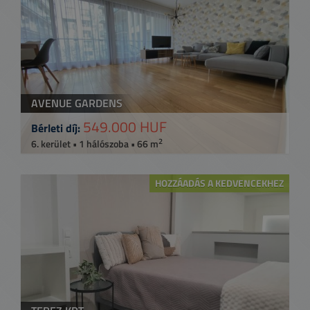
AVENUE GARDENS
549.000 HUF
Bérleti díj:
2
6. kerület • 1 hálószoba • 66 m
HOZZÁADÁS A KEDVENCEKHEZ