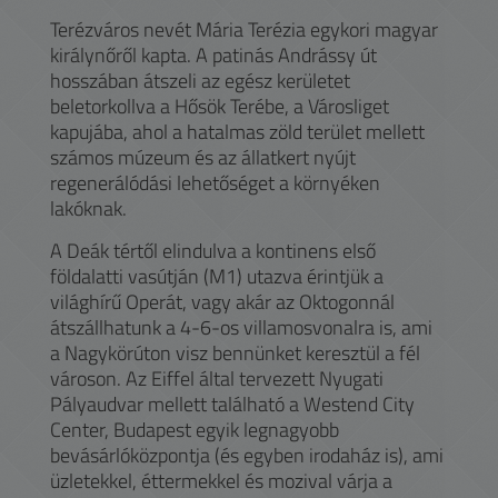
Terézváros nevét Mária Terézia egykori magyar
királynőről kapta. A patinás Andrássy út
hosszában átszeli az egész kerületet
beletorkollva a Hősök Terébe, a Városliget
kapujába, ahol a hatalmas zöld terület mellett
számos múzeum és az állatkert nyújt
regenerálódási lehetőséget a környéken
lakóknak.
A Deák tértől elindulva a kontinens első
földalatti vasútján (M1) utazva érintjük a
világhírű Operát, vagy akár az Oktogonnál
átszállhatunk a 4-6-os villamosvonalra is, ami
a Nagykörúton visz bennünket keresztül a fél
városon. Az Eiffel által tervezett Nyugati
Pályaudvar mellett található a Westend City
Center, Budapest egyik legnagyobb
bevásárlóközpontja (és egyben irodaház is), ami
üzletekkel, éttermekkel és mozival várja a