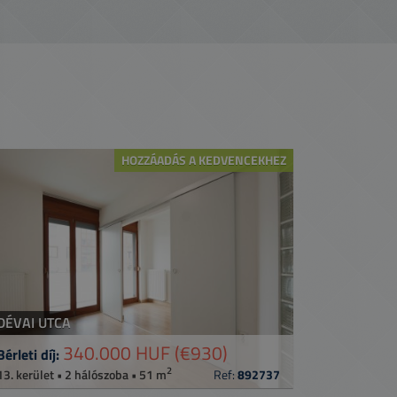
HOZZÁADÁS A KEDVENCEKHEZ
DÉVAI UTCA
340.000 HUF
(€930)
Bérleti díj:
2
13. kerület • 2 hálószoba • 51 m
Ref:
892737