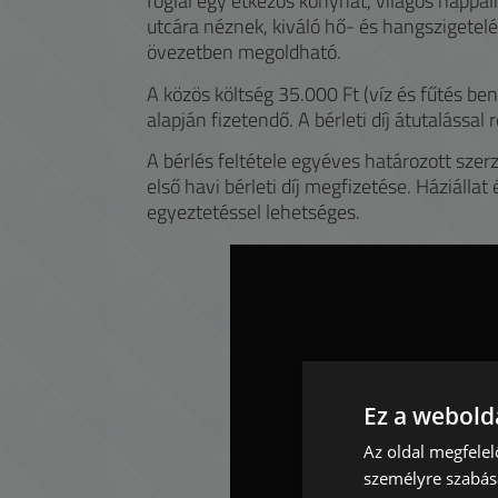
foglal egy étkezős konyhát, világos nappal
utcára néznek, kiváló hő- és hangszigetelés
övezetben megoldható.
A közös költség 35.000 Ft (víz és fűtés be
alapján fizetendő. A bérleti díj átutalással
A bérlés feltétele egyéves határozott szerz
első havi bérleti díj megfizetése. Háziálla
egyeztetéssel lehetséges.
Ez a webolda
Az oldal megfelel
személyre szabásá