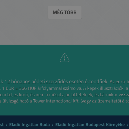
MÉG TÖBB
íjak 12 hónapos bérleti szerződés esetén értendőek.
Az euró-b
gű, 1 EUR = 366 HUF árfolyammal számolva.
A képek illusztrációk, a
em teljes körű, és nem minősül ajánlattételnek,
és bármikor viss
elülvizsgálható a Tower International Kft. (vagy az üzemeltető) álta
st
Eladó Ingatlan Buda
Eladó Ingatlan Budapest Környéke