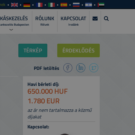
rek
KÁSKEZELÉS
RÓLUNK
KAPCSOLAT
lankezelés Budapesten
Rólunk
Irodáink
KEZELÉS?
TÉRKÉP
ÉRDEKLŐDÉS
zza szakemberre a lakáskiadás teljes
PDF letöltés
WER?
atásunkat és csomagjainkat!
Havi bérleti díj:
I ALKALMAZÁSUNKAT >
650.000 HUF
gyeit bárhol, bármikor, naprakészen!
1.780 EUR
az ár nem tartalmazza a közmű
díjakat
Kapcsolat: