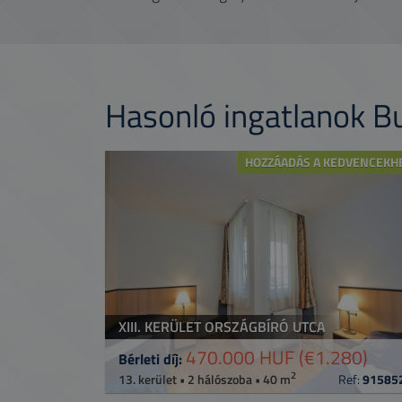
Hasonló ingatlanok 
HOZZÁADÁS A KEDVENCEKH
XIII. KERÜLET ORSZÁGBÍRÓ UTCA
470.000 HUF
(€1.280)
Bérleti díj:
2
13. kerület • 2 hálószoba • 40 m
Ref:
91585