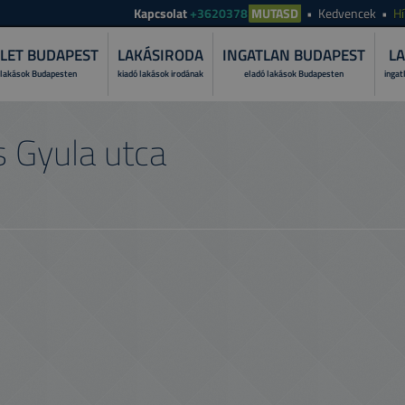
Kapcsolat
+3620378
MUTASD
Kedvencek
Hí
LET BUDAPEST
LAKÁSIRODA
INGATLAN BUDAPEST
LA
 lakások Budapesten
kiadó lakások irodának
eladó lakások Budapesten
ingat
MI A LAKÁS
 Gyula utca
Fedezze fel, miért bí
folyamatát!
MIÉRT A TO
Ismerje meg szolgált
PRÓBÁLJA K
Tekintese át lakása ü