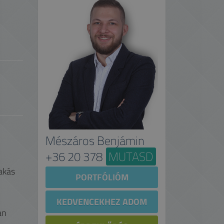
Mészáros Benjámin
+36 20 378
MUTASD
lakás
PORTFÓLIÓM
KEDVENCEKHEZ ADOM
an