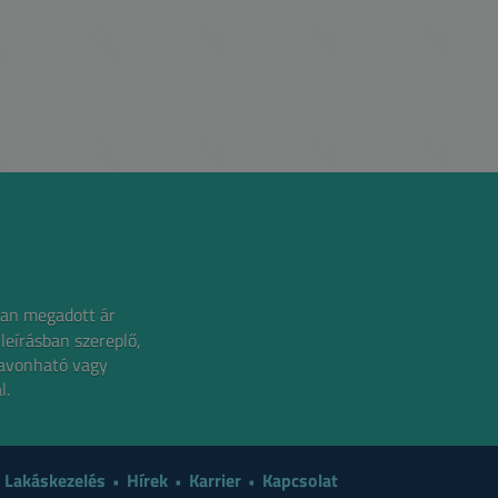
an megadott ár
 leírásban szereplő,
zavonható vagy
l.
Lakáskezelés
Hírek
Karrier
Kapcsolat