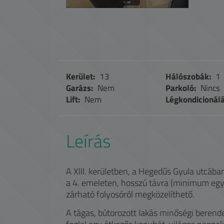
Kerület:
13
Hálószobák:
1
Garázs:
Nem
Parkoló:
Nincs
Lift:
Nem
Légkondicionálá
Leírás
A XIII. kerületben, a Hegedűs Gyula utcában
a 4. emeleten, hosszú távra (minimum egy é
zárható folyosóról megközelíthető.
A tágas, bútorozott lakás minőségi berend