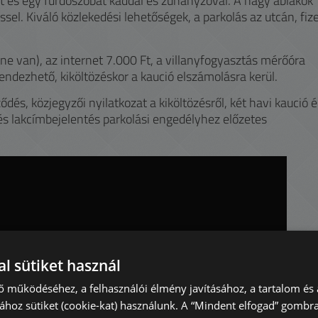
it és egy fürdőszobát káddal és zuhanyzóval. A nagy ablakok
sel. Kiváló közlekedési lehetőségek, a parkolás az utcán, fiz
nne van), az internet 7.000 Ft, a villanyfogyasztás mérőóra
 rendezhető, kiköltözéskor a kaució elszámolásra kerül.
ődés, közjegyzői nyilatkozat a kiköltözésről, két havi kaució é
t és lakcímbejelentés parkolási engedélyhez előzetes
l sütiket használ
ő működéséhez, a felhasználói élmény javításához, a tartalom és 
hoz sütiket (cookie-kat) használunk. A “Mindent elfogad” gombra