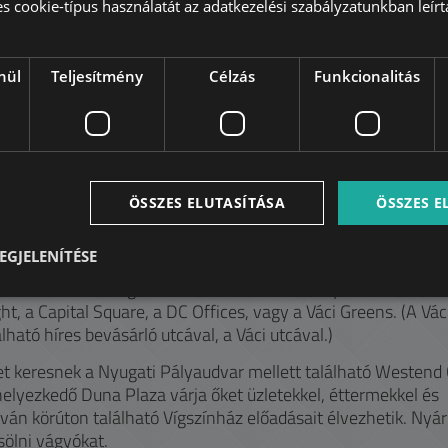
es cookie-típus használatát az adatkezelési szabályzatunkban leírta
nül
Teljesítmény
Célzás
Funkcionalitás
alföld
arti sétányával, a Pozsonyi út éttermeivel, a Szent István Pa
ÖSSZES ELUTASÍTÁSA
ÖSSZES 
el rendkívül népszerű a belvároshoz közel otthont kereső
EGJELENÍTÉSE
 multinacionális cég és vállalkozás számára, olyan modern, „A
ht, a Capital Square, a DC Offices, vagy a Váci Greens. (A Vác
lható híres bevásárló utcával, a Váci utcával.)
get keresnek a Nyugati Pályaudvar mellett található Westend 
lhelyezkedő Duna Plaza várja őket üzletekkel, éttermekkel és
tván körúton található Vígszínház előadásait élvezhetik. Nyár
sölni vágyókat.