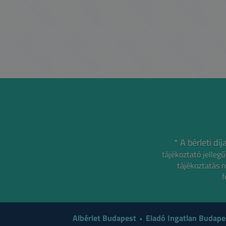
* A bérleti d
tájékoztató jelle
tájékoztatás n
f
Albérlet Budapest
Eladó Ingatlan Budape