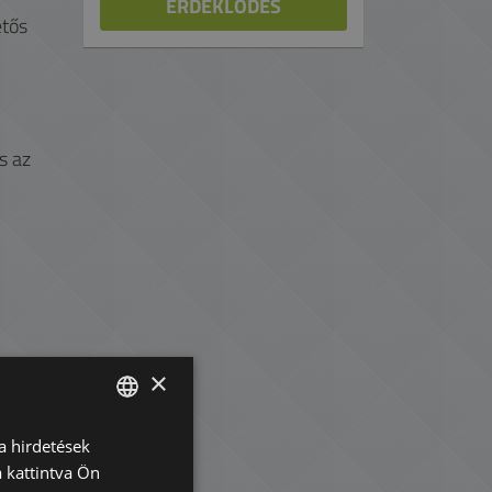
ÉRDEKLŐDÉS
etős
s az
×
a hirdetések
ENGLISH
 kattintva Ön
HUNGARIAN