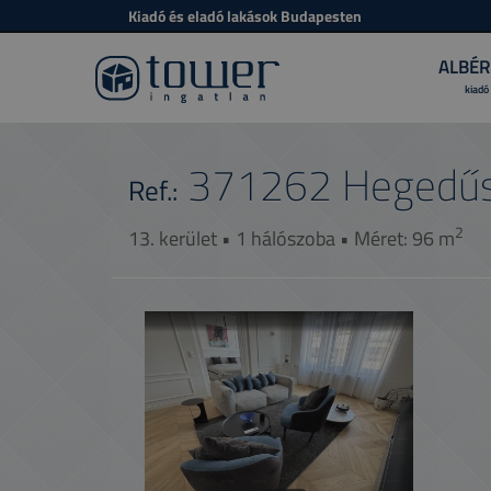
Kiadó és eladó lakások Budapesten
ALBÉR
kiadó
371262
Hegedűs
Ref.:
2
13. kerület • 1 hálószoba • Méret: 96 m