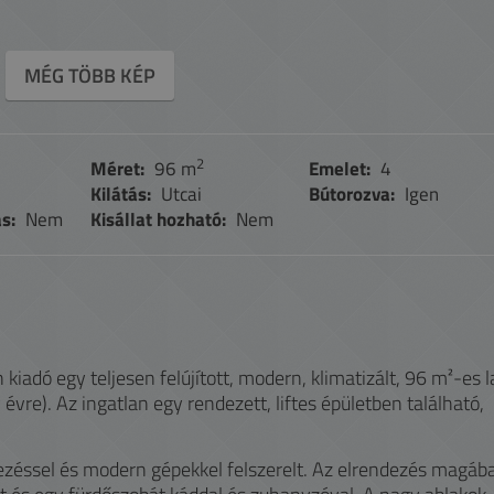
MÉG TÖBB KÉP
2
Méret:
96 m
Emelet:
4
Kilátás:
Utcai
Bútorozva:
Igen
s:
Nem
Kisállat hozható:
Nem
 kiadó egy teljesen felújított, modern, klimatizált, 96 m²-es 
vre). Az ingatlan egy rendezett, liftes épületben található,
ezéssel és modern gépekkel felszerelt. Az elrendezés magáb