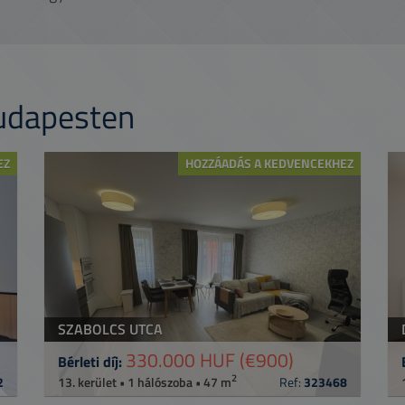
Budapesten
EZ
HOZZÁADÁS A KEDVENCEKHEZ
SZABOLCS UTCA
330.000 HUF
(€900)
Bérleti díj:
2
2
13. kerület • 1 hálószoba • 47 m
Ref:
323468