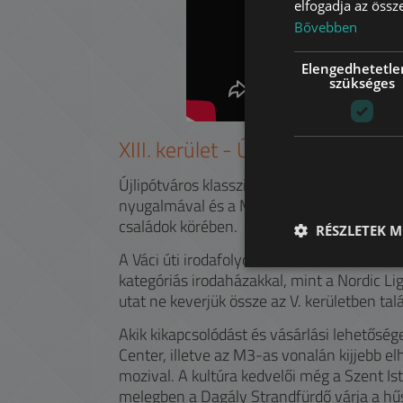
elfogadja az össz
Bővebben
Elengedhetetle
szükséges
XIII.
kerület -
Újlipótváros, Angy
Újlipótváros klasszikus épületeivel, Duna p
nyugalmával és a Margit sziget közelségév
családok körében.
RÉSZLETEK M
A Váci úti irodafolyosó kedvelt lokáció sok
kategóriás irodaházakkal, mint a Nordic Lig
utat ne keverjük össze az V. kerületben talá
Akik kikapcsolódást és vásárlási lehetősé
Center, illetve az M3-as vonalán kijjebb e
mozival. A kultúra kedvelői még a Szent Is
melegben a Dagály Strandfürdő várja a hű