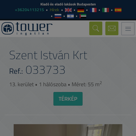
Kiadó és eladó lakások Budapesten
+36204113215
Hírek
Togg
navi
Szent István Krt
033733
Ref.:
2
13. kerület • 1 hálószoba • Méret: 55 m
TÉRKÉP