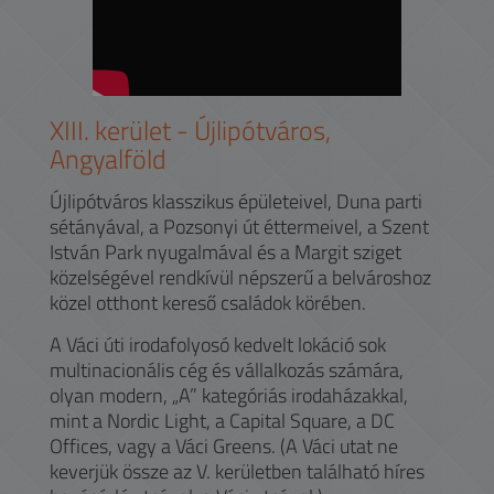
XIII.
kerület -
Újlipótváros,
Angyalföld
Újlipótváros klasszikus épületeivel, Duna parti
sétányával, a Pozsonyi út éttermeivel, a Szent
István Park nyugalmával és a Margit sziget
közelségével rendkívül népszerű a belvároshoz
közel otthont kereső családok körében.
A Váci úti irodafolyosó kedvelt lokáció sok
multinacionális cég és vállalkozás számára,
olyan modern, „A” kategóriás irodaházakkal,
mint a Nordic Light, a Capital Square, a DC
Offices, vagy a Váci Greens. (A Váci utat ne
keverjük össze az V. kerületben található híres