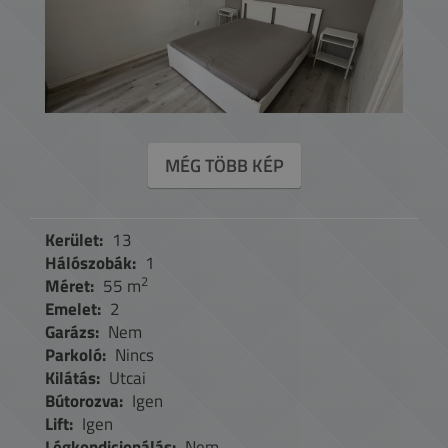
MÉG TÖBB KÉP
Kerület:
13
Hálószobák:
1
2
Méret:
55 m
Emelet:
2
Garázs:
Nem
Parkoló:
Nincs
Kilátás:
Utcai
Bútorozva:
Igen
Lift:
Igen
Légkondicionálás:
Nem