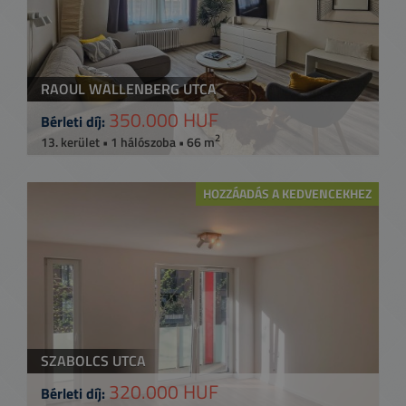
RAOUL WALLENBERG UTCA
350.000 HUF
Bérleti díj:
2
13. kerület • 1 hálószoba • 66 m
HOZZÁADÁS A KEDVENCEKHEZ
SZABOLCS UTCA
320.000 HUF
Bérleti díj: