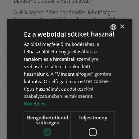
bevásárló utcával, a Váci utcával.)
Akik kikapcsolódást és vásárlási lehetőséget
keresnek a Nyugati Pályaudvar mellett található
×
Westend City Center, illetve az M3-as vonalán
kijjebb elhelyezkedő Duna Plaza várja őket
Ez a weboldal sütiket használ
üzletekkel, éttermekkel és mozival. A
Az oldal megfelelő működéséhez, a
ENGLISH
kultúra kedvelői még a Szent István körúton
felhasználói élmény javításához, a
található Vígszínház előadásait élvezhetik. Nyári
HUNGARIAN
tartalom és a hirdetések személyre
melegben a Dagály Strandfürdő várja a hűsölni
GERMAN
szabásához sütiket (cookie-kat)
vágyókat.
használunk. A “Mindent elfogad” gombra
FRENCH
kattintva Ön elfogadja az összes cookie-
ITALIAN
típus használatát az adatkezelési
Havi bérleti díj:
280.000 HUF
szabályzatunkban leírtak szerint.
SPANISH
Bővebben
770 EUR
RUSSIAN
az ár nem tartalmazza a közmű díjakat
Elengedhetetlenül
Teljesítmény
ARABIC
szükséges
Kapcsolat: