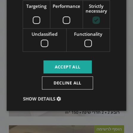
Targeting
Performance
Strictly
דירות מתאימות בבודפשט
RUSSIAN
necessary
באותו רובע
ARABIC
Unclassified
Functionality
הוסף לרשימה
ACCEPT ALL
DECLINE ALL
MARGIT KÖRÚT
SHOW DETAILS
219.600.000 HUF
מחיר:
2
רובע 2 • 2 חדרי שינה • 150 m
הוסף לרשימה