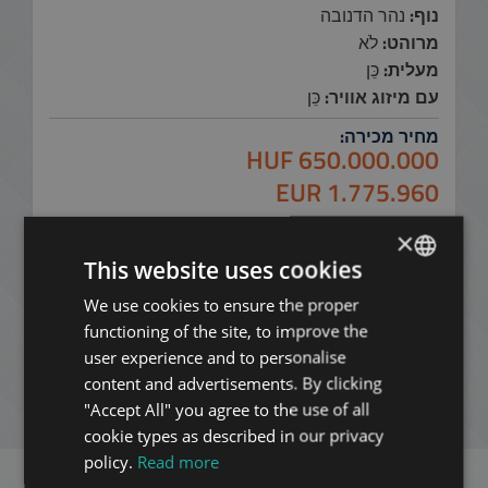
נוף:
נהר הדנובה
מרוהט:
לֹא
מעלית:
כֵּן
עם מיזוג אוויר:
כֵּן
מחיר מכירה:
650.000.000 HUF
1.775.960 EUR
צור קשר עמנו:
×
+36204968545
This website uses cookies
הוסף לרשימה
We use cookies to ensure the proper
ENGLISH
functioning of the site, to improve the
HUNGARIAN
הורד PDF
user experience and to personalise
GERMAN
content and advertisements. By clicking
חיפוש חדש
"Accept All" you agree to the use of all
FRENCH
cookie types as described in our privacy
ITALIAN
policy.
Read more
SPANISH