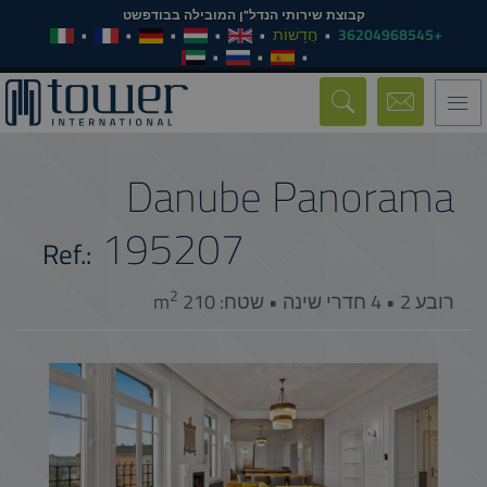
קבוצת שירותי הנדל"ן המובילה בבודפשט
+36204968545
חֲדָשׁוֹת
Toggle
navigation
Danube Panorama
195207
Ref.:
2
רובע 2 • 4 חדרי שינה • שטח: 210 m