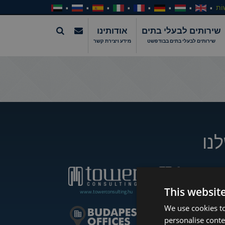
וֹת
שירותים לבעלי בתים
אודותינו
שירותים לבעלי בתים בבודפשט
מידע ויצירת קשר
נו
This websit
www.towerconsulting.hu
www.towerassistance.com
We use cookies to
personalise conte