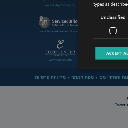
types as described
www.budapestoffices.net
www.budapestluxuryapartment
Unclassified
www.cdpbudapest.com
www.budapestservicedoffices.com
ACCEPT A
www.eurocenter.hu
www.managerent.hu
ות והחזרי מס
מפת האתר
מדיניות פרטיות