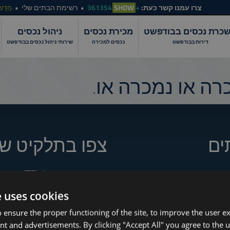
צרו עמנו קשר כעת:
+361354
SHOW
רשימת הבתים שלי
חֲדָשׁ
כרת נכסים בבודפשט
מכירת נכסים
ניהול נכסים
דירות בבודפשט
נכסים למכירה
שירותי ניהול נכסים בבודפשט
ה או נמכרה או.
ים
צפו בתלקיט של
e uses cookies
How to Still Find 
www.tower-investments.com
 ensure the proper functioning of the site, to improve the user e
Which Budapest 
nt and advertisements. By clicking "Accept All" you agree to the u