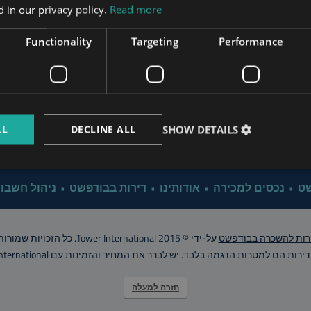
Apartment Renovation Bud
 in our privacy policy.
Read more
www.mybudapesthome.com
s.hu
Functionality
Targeting
Performance
Property Management B
www.budapestpropertysellers.com
Why Investing in Bu
LL
DECLINE ALL
SHOW DETAILS
www.tclbudapest.com
Click for 
שט
נכסים למכירה
אודותינו
דירות בבודפשט
ניהול חשבונ
רות להשכרה בבודפשט
על-ידי © Tower International 2015. כל הזכויות שמורות..
רות הם למטרות הדגמה בלבד. יש לברר את המחיר והזמינות עם Tower International
חזרה למעלה