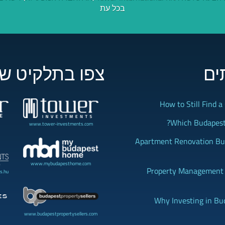
בכל עת
ים
צפו בתלקיט של
How to Still Find 
Which Budapest 
www.tower-investments.com
Apartment Renovation Bud
www.mybudapesthome.com
Property Management B
s.hu
Why Investing in Bu
www.budapestpropertysellers.com