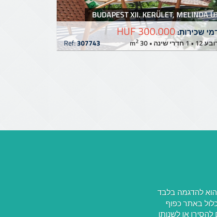
BUDAPEST XII. KERÜLET, MELINDA Ú
300.000 HUF
מי שכירות:
2
 12 • 1 חדרי שינה • 30 m
307743
Ref:
 הוא להדגמה בלבד
כל תיאור הכלול באתר כפוף
החברה המפעילה) רשאים להסירו או לשנותו