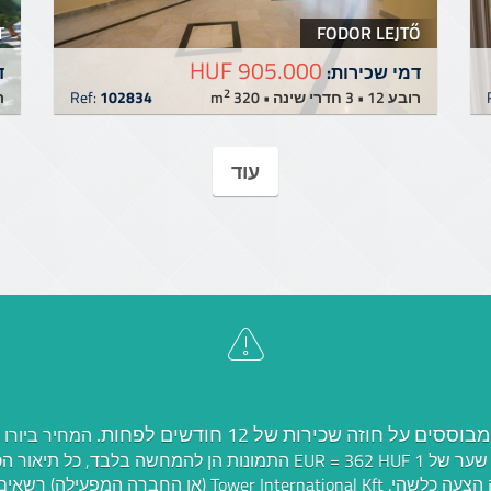
T
FODOR LEJTŐ
905.000 HUF
דמי שכירות:
ד
2
רובע 12 • 3 חדרי שינה • 320 m
102834
Ref:
רובע
עוד
ם על חוזה שכירות של 12 חודשים לפחות.
המחיר ביורו
והוא מחושב לפי שער של 1 EUR = 362 HUF התמונות הן להמחשה בלבד, 
לזמינות, אינו מהווה הצעה כלשהי. Tower International Kft (או 