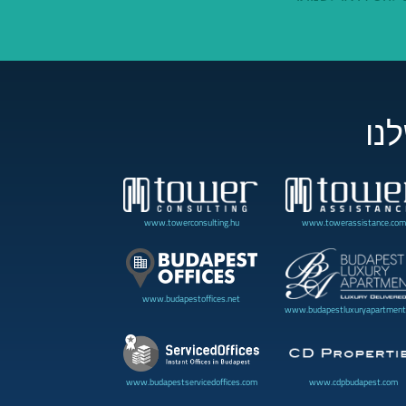
נו
www.towerconsulting.hu
www.towerassistance.com
www.budapestoffices.net
www.budapestluxuryapartment
www.cdpbudapest.com
www.budapestservicedoffices.com