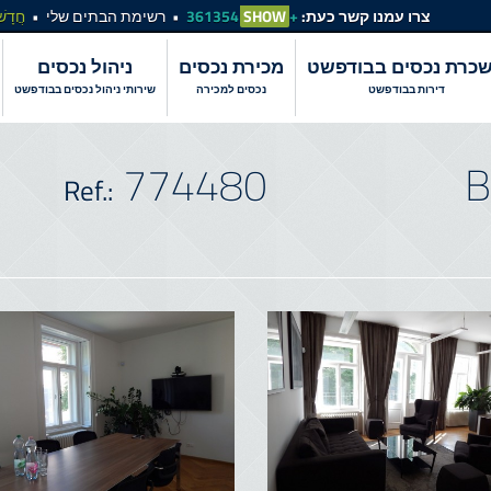
צרו עמנו קשר כעת:
+361354
SHOW
רשימת הבתים שלי
חֲדָשׁ
כרת נכסים בבודפשט
מכירת נכסים
ניהול נכסים
דירות בבודפשט
נכסים למכירה
שירותי ניהול נכסים בבודפשט
774480
B
Ref.: