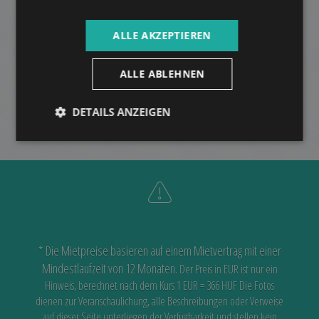
842.000 HUF
Miete:
2
Distrikt 12 • 3 Schlafzimmer • 103 m
ALLE AKZEPTIEREN
ALLE ABLEHNEN
MEHR
DETAILS ANZEIGEN
* Die Mietpreise basieren auf einem Mietvertrag mit einer
Mindestlaufzeit von 12 Monaten.
Der Preis in EUR ist nur ein
Hinweis, berechnet nach dem Kurs 1 EUR = 366 HUF
Die Fotos
dienen zur Veranschaulichung, alle Beschreibungen oder Verweise
auf dieser Seite unterliegen der Verfügbarkeit
und stellen kein