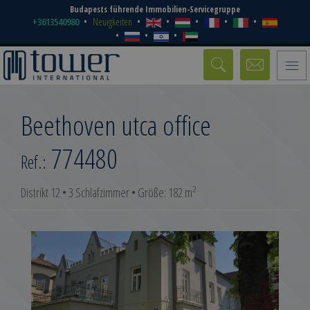
Budapests führende Immobilien-Servicegruppe
+3613540980
Neuigkeiten
Toggle
naviga
Beethoven utca office
774480
Ref.:
2
Distrikt 12 • 3 Schlafzimmer • Größe: 182 m