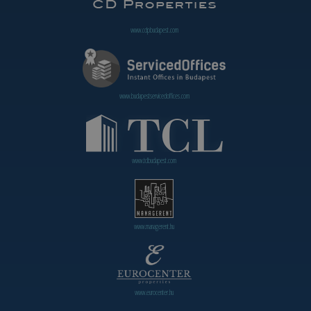
www.cdpbudapest.com
www.budapestservicedoffices.com
www.tclbudapest.com
www.managerent.hu
www.eurocenter.hu