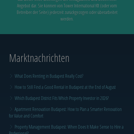
Angebot dar. Sie können von Tower International Kft (oder vom
Betreiber der Seite) jederzeit zurückgezogen oder überarbeitet
werden.
Marktnachrichten
What Does Renting in Budapest Really Cost?
How to Still Find a Good Rental in Budapest at the End of August
Which Budapest District Fits Which Property Investor in 2026?
Apartment Renovation Budapest: How to Plan a Smarter Renovation
for Value and Comfort
Property Management Budapest: When Does It Make Sense to Hire a
Professional?