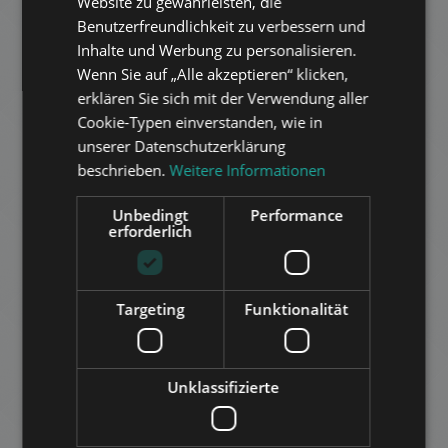
Website zu gewährleisten, die
Benutzerfreundlichkeit zu verbessern und
FRENCH
Inhalte und Werbung zu personalisieren.
ITALIAN
Wenn Sie auf „Alle akzeptieren“ klicken,
SPANISH
erklären Sie sich mit der Verwendung aller
Cookie-Typen einverstanden, wie in
RUSSIAN
ISTENHEGY, LÓRÁNT ÚT
unserer Datenschutzerklärung
3.386.000 HUF
ARABIC
Miete:
beschrieben.
Weitere Informationen
2
Distrikt 12 • 4 Schlafzimmer • 350 m
Unbedingt
Performance
erforderlich
ZUR LISTE HINZUFÜGEN
Targeting
Funktionalität
Unklassifizierte
APOR VILMOS TÉR