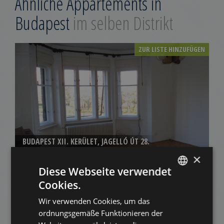
Ähnliche Appartements in
Budapest
im selben Distrikt
ZUR LISTE HINZUFÜGEN
BUDAPEST XII. KERÜLET, JAGELLÓ ÚT 28.
×
690.000 HUF
Miete:
Diese Webseite verwendet
2
Distrikt 12 • 3 Schlafzimmer • 137 m
Cookies.
ENGLISH
ZUR LISTE HINZUFÜGEN
Wir verwenden Cookies, um das
HUNGARIAN
ordnungsgemäße Funktionieren der
GERMAN