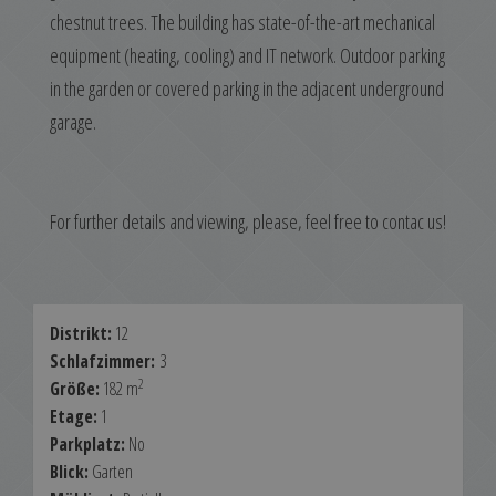
chestnut trees. The building has state-of-the-art mechanical
equipment (heating, cooling) and IT network. Outdoor parking
in the garden or covered parking in the adjacent underground
garage.
For further details and viewing, please, feel free to contac us!
Distrikt:
12
Schlafzimmer:
3
2
Größe:
182 m
Etage:
1
Parkplatz:
No
Blick:
Garten