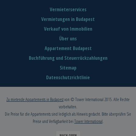
Vermieterservices
Vermietungen in Budapest
Verkauf von Immobilien
Über uns
Appartement Budapest
Buchführung und Steuerrückzahlungen
Sitemap
Datenschutzrichtlinie
Zu mietende Appartements in Budapest
von © Tower International 2015. Alle Rechte
vorbehalten.
Die Preise für die Appartements sind lediglich als Hinweis gedacht. Bitte überprüfen Sie
Preise und Verfügbarkeit bei
Tower International
.
NACH OBEN