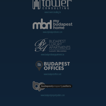
www.towerconsulting.hu
www.mybudapesthome.com
www.budapestluxuryapartments.hu
www.budapestoffices.net
www.budapestpropertysellers.com