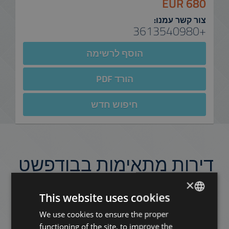
680 EUR
צור קשר עמנו:
+3613540980
הוסף לרשימה
הורד PDF
חיפוש חדש
דירות מתאימות בבודפשט
באותו רובע
×
This website uses cookies
הוסף לרשימה
We use cookies to ensure the proper
ENGLISH
functioning of the site, to improve the