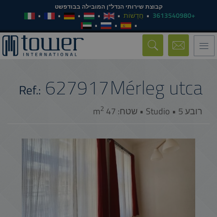
קבוצת שירותי הנדל"ן המובילה בבודפשט
+3613540980
חֲדָשׁוֹת
Toggle
navigation
627917
Mérleg utca
Ref.:
2
רובע 5 • Studio • שטח: 47 m