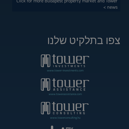
Click for more Budapest property market and Tower
news >
צפו בתלקיט שלנו
www.tower-investments.com
www.towerassistance.com
www.towerconsulting.hu