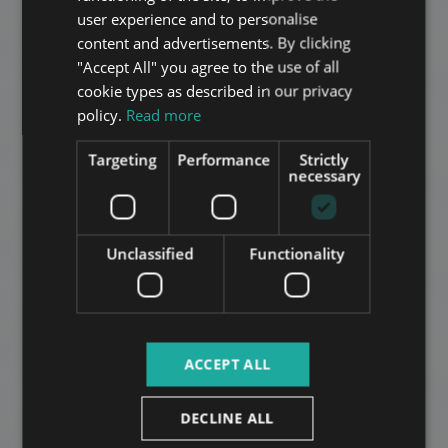
HUNGARIAN
user experience and to personalise
GERMAN
content and advertisements. By clicking
"Accept All" you agree to the use of all
FRENCH
cookie types as described in our privacy
ITALIAN
policy.
Read more
SPANISH
1065. BUDAPEST, BAJCSY-ZSILINSZKY ÚT
Targeting
Performance
Strictly
RUSSIAN
necessary
805.000 HUF
דמי שכירות:
2
רובע 5 • 3 חדרי שינה • 115 m
ARABIC
Unclassified
Functionality
הוסף לרשימה
ACCEPT ALL
DECLINE ALL