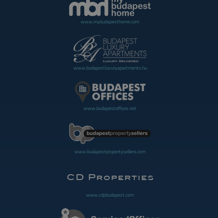
www.mybudapesthome.com
www.budapestluxuryapartments.hu
www.budapestoffices.net
www.budapestpropertysellers.com
www.cdpbudapest.com