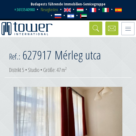
Budapests führende Immobilien-Servicegruppe
+3613540980
Neuigkeiten
Toggle
naviga
627917
Mérleg utca
Ref.:
2
Distrikt 5 • Studio • Größe: 47 m