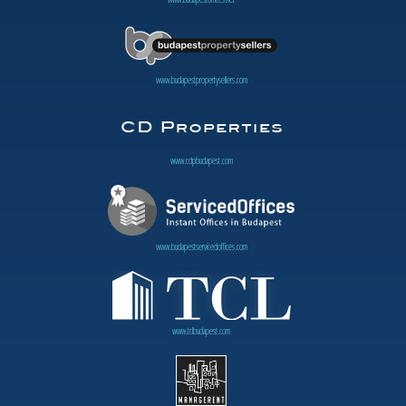
www.budapestpropertysellers.com
www.cdpbudapest.com
www.budapestservicedoffices.com
www.tclbudapest.com