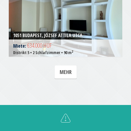
1051 BUDAPEST, JÓZSEF ATTILA UTCA
634.000 HUF
Miete:
2
Distrikt 5 • 2 Schlafzimmer • 90 m
MEHR