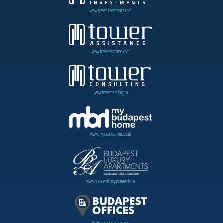
www.tower-investments.com
www.towerassistance.com
www.towerconsulting.hu
www.mybudapesthome.com
www.budapestluxuryapartments.hu
www.budapestoffices.net