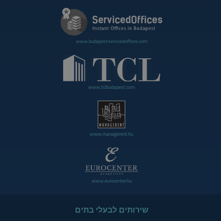
www.budapestservicedoffices.com
www.tclbudapest.com
www.managerent.hu
www.eurocenter.hu
שירותים לבעלי בתים