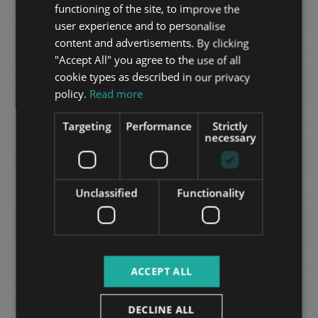
functioning of the site, to improve the
FAMILY HOUSE FOR RENT IN BUDALIGET
HUNGARIAN
user experience and to personalise
1.525.000 HUF
דמי שכירות:
GERMAN
content and advertisements. By clicking
2
רובע 2 • 5 חדרי שינה • 270 m
"Accept All" you agree to the use of all
FRENCH
cookie types as described in our privacy
ITALIAN
הוסף לרשימה
זמין החל מ
policy.
Read more
2026-09-
SPANISH
01
Targeting
Performance
Strictly
RUSSIAN
necessary
ARABIC
Unclassified
Functionality
ASZÚ UTCA
799.000 HUF
דמי שכירות:
2
רובע 2 • 5 חדרי שינה • 300 m
ACCEPT ALL
DECLINE ALL
עוד