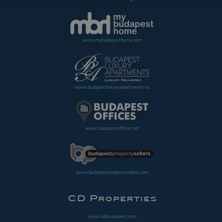
www.mybudapesthome.com
www.budapestluxuryapartments.hu
www.budapestoffices.net
www.budapestpropertysellers.com
www.cdpbudapest.com