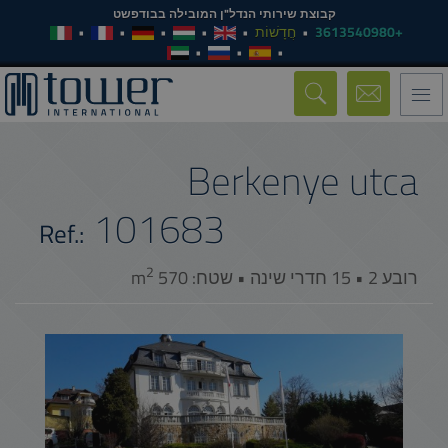
קבוצת שירותי הנדל"ן המובילה בבודפשט
+3613540980
חֲדָשׁוֹת
Toggle
navigation
Berkenye utca
101683
Ref.:
2
רובע 2 • 15 חדרי שינה • שטח: 570 m