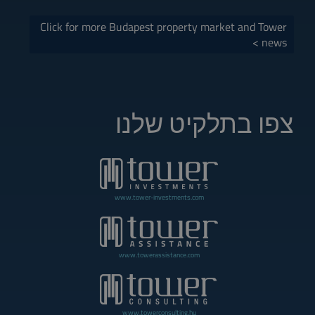
Click for more Budapest property market and Tower
news >
צפו בתלקיט שלנו
www.tower-investments.com
www.towerassistance.com
www.towerconsulting.hu