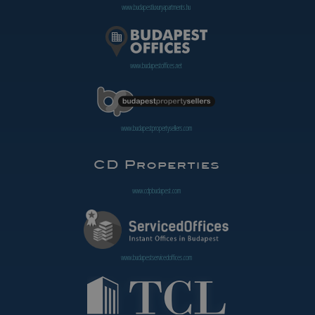
www.budapestluxuryapartments.hu
www.budapestoffices.net
www.budapestpropertysellers.com
www.cdpbudapest.com
www.budapestservicedoffices.com