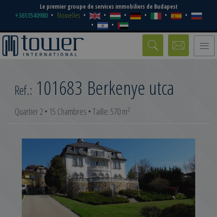
Le premier groupe de services immobiliers de Budapest
+3613540980
Nouvelles
Toggle
naviga
101683
Berkenye utca
Ref.:
2
Quartier 2 • 15 Chambres • Taille: 570 m