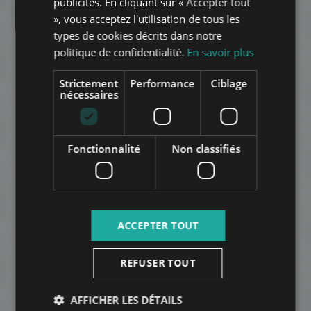
publicités. En cliquant sur « Accepter tout
ITALIAN
», vous acceptez l'utilisation de tous les
SPANISH
types de cookies décrits dans notre
AJOUTER À LA LISTE
politique de confidentialité.
En savoir plus
RUSSIAN
ARABIC
Strictement
Performance
Ciblage
nécessaires
Fonctionnalité
Non classifiés
VERECKE ÚT
1.014.000 HUF
Montant du loyer:
2
Quartier 2 • 3 chambres • 126 m
ACCEPTER TOUT
AUTRES
REFUSER TOUT
AFFICHER LES DÉTAILS