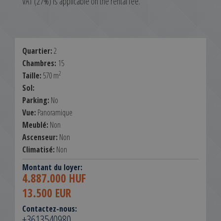
VAT (27%) is applicable on the rental fee.
Quartier:
2
Chambres:
15
2
Taille:
570 m
Sol:
Parking:
No
Vue:
Panoramique
Meublé:
Non
Ascenseur:
Non
Climatisé:
Non
Montant du loyer:
4.887.000 HUF
13.500 EUR
Contactez-nous:
+3613540980