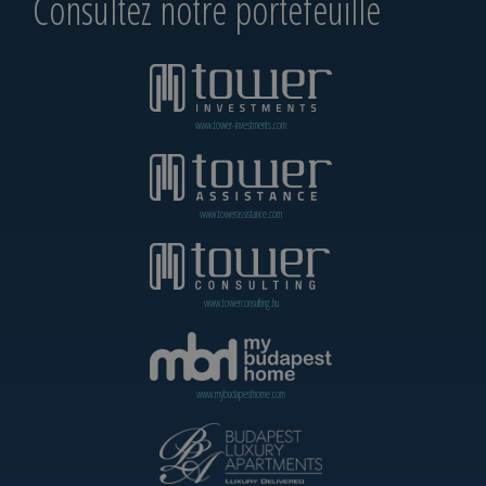
Consultez notre portefeuille
www.tower-investments.com
www.towerassistance.com
www.towerconsulting.hu
www.mybudapesthome.com