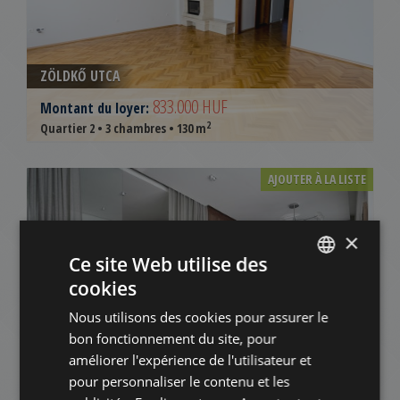
ZÖLDKŐ UTCA
833.000 HUF
Montant du loyer:
2
Quartier 2 • 3 chambres • 130 m
AJOUTER À LA LISTE
×
Ce site Web utilise des
cookies
ENGLISH
Nous utilisons des cookies pour assurer le
HUNGARIAN
bon fonctionnement du site, pour
MECSET UTCA
GERMAN
améliorer l'expérience de l'utilisateur et
579.000 HUF
Montant du loyer:
pour personnaliser le contenu et les
FRENCH
2
Quartier 2 • 1 chambres • 64 m