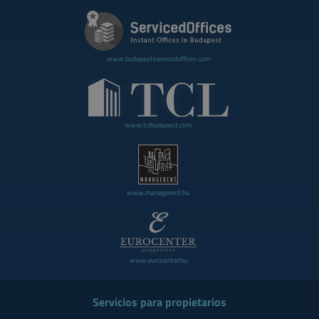
www.budapestservicedoffices.com
www.tclbudapest.com
www.managerent.hu
www.eurocenter.hu
Servicios para propietarios