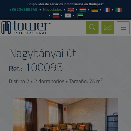
Grupo líder de servicios inmobiliarios en Budapest
+36204968545
Novedades
Togg
navi
Nagybányai út
100095
Ref.:
2
Distrito 2 • 2 dormitorios • Tamaño: 74 m