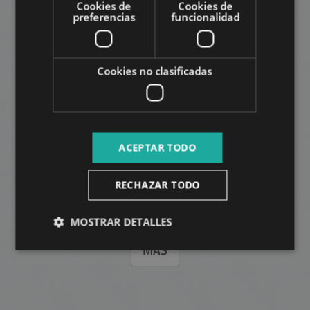
Cookies de
Cookies de
preferencias
funcionalidad
AÑADIR A LA LISTA
Cookies no clasificadas
ACEPTAR TODO
GÁBOR ÁRON KÖZ
155.900.000 HUF
RECHAZAR TODO
Precio:
2
Distrito 2 • 2 dormitorios • 60 m
MOSTRAR DETALLES
MÁS