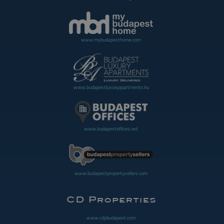
www.mybudapesthome.com
www.budapestluxuryapartments.hu
www.budapestoffices.net
www.budapestpropertysellers.com
www.cdpbudapest.com