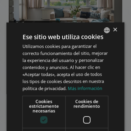
LÓRÁNTFFY ZSUZSANNA UTCA
×
269.000.000 HUF
Precio:
Ese sitio web utiliza cookies
2
Distrito 2 • 2 dormitorios • 100 m
Utilizamos cookies para garantizar el
ENGLISH
correcto funcionamiento del sitio, mejorar
HUNGARIAN
AÑADIR A LA LISTA
la experiencia del usuario y personalizar
GERMAN
contenidos y anuncios. Al hacer clic en
«Aceptar todas», acepta el uso de todos
FRENCH
los tipos de cookies descritos en nuestra
ITALIAN
política de privacidad.
Más información
SPANISH
Cookies
Cookies de
RUSSIAN
estrictamente
rendimiento
necesarias
BIMBÓ UT
ARABIC
732.000.000 HUF
Precio:
2
Distrito 2 • 3 dormitorios • 215 m