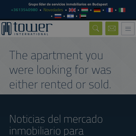
Grupo líder de servicios inmobiliarios en Budapest
+3613540980
Novedades
Togg
navi
The apartment you
were looking for was
either rented or sold.
Noticias del mercado
inmobiliario para