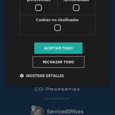
www.mybudapesthome.com
Cookies no clasificadas
www.budapestluxuryapartments.hu
ACEPTAR TODO
www.budapestoffices.net
RECHAZAR TODO
MOSTRAR DETALLES
www.budapestpropertysellers.com
www.cdpbudapest.com