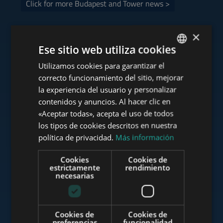
Click for more Budapest and Tower news >
×
Ese sitio web utiliza cookies
Consulte nuestra cartera
Utilizamos cookies para garantizar el
ENGLISH
correcto funcionamiento del sitio, mejorar
HUNGARIAN
la experiencia del usuario y personalizar
GERMAN
contenidos y anuncios. Al hacer clic en
«Aceptar todas», acepta el uso de todos
www.tower-investments.com
FRENCH
los tipos de cookies descritos en nuestra
ITALIAN
política de privacidad.
Más información
SPANISH
www.towerassistance.com
Cookies
Cookies de
RUSSIAN
estrictamente
rendimiento
necesarias
ARABIC
www.towerconsulting.hu
Cookies de
Cookies de
preferencias
funcionalidad